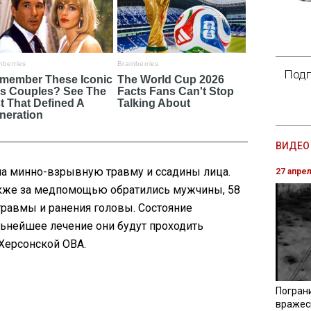
Подп
ВИДЕО 
ла минно-взрывную травму и ссадины лица.
27 апре
Также за медпомощью обратились мужчины, 58
 травмы и ранения головы. Состояние
льнейшее лечение они будут проходить
Херсонской ОВА.
Погран
вражес