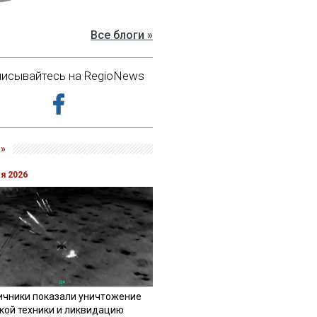
Все блоги »
исывайтесь на RegioNews
»
ля 2026
ичники показали уничтожение
кой техники и ликвидацию