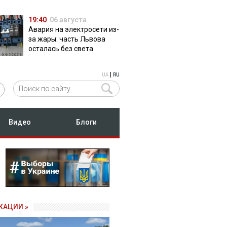
19:40
06 августа
Авария на электросети из-
за жары: часть Львова
осталась без света
|
UA
RU
Видео
Блоги
КАЦИИ »