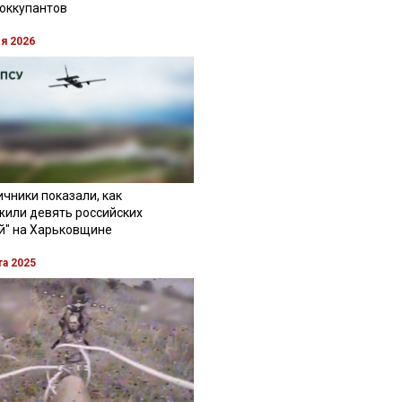
 оккупантов
ля 2026
чники показали, как
жили девять российских
й" на Харьковщине
та 2025