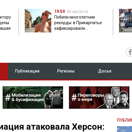
19:59
06 августа
ектору
Побили многолетние
дены
рекорды: в Прикарпатье
авшая
зафиксировали
аномальную жару до 37
градусов
Публикации
Регионы
Досье
ПУБЛИ
иация атаковала Херсон: