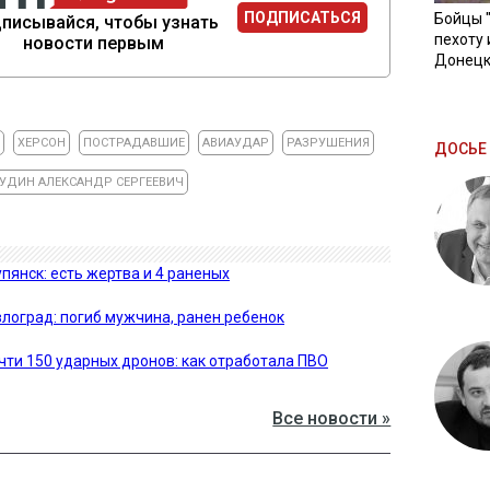
ПОДПИСАТЬСЯ
Бойцы 
писывайся, чтобы узнать
пехоту 
новости первым
Донецк
ХЕРСОН
ПОСТРАДАВШИЕ
АВИАУДАР
РАЗРУШЕНИЯ
ДОСЬЕ 
УДИН АЛЕКСАНДР СЕРГЕЕВИЧ
пянск: есть жертва и 4 раненых
лоград: погиб мужчина, ранен ребенок
чти 150 ударных дронов: как отработала ПВО
Все новости »