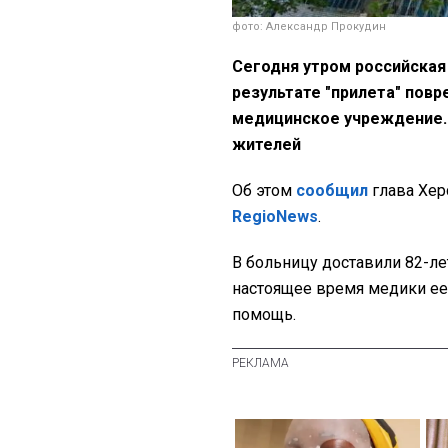
фото: Александр Прокудин
Сегодня утром российская 
результате "прилета" пов
медицинское учреждение.
жителей
Об этом
сообщил
глава Хе
RegioNews
.
В больницу доставили 82-л
настоящее время медики е
помощь.