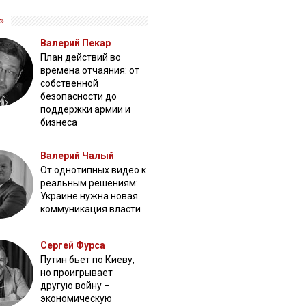
»
Валерий Пекар
План действий во
времена отчаяния: от
собственной
безопасности до
поддержки армии и
бизнеса
Валерий Чалый
От однотипных видео к
реальным решениям:
Украине нужна новая
коммуникация власти
Сергей Фурса
Путин бьет по Киеву,
но проигрывает
другую войну –
экономическую