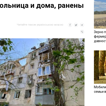
ольница и дома, ранены
Читайте також українською мовою
Зерно п
фермер
давнос
Мобили
семьи 