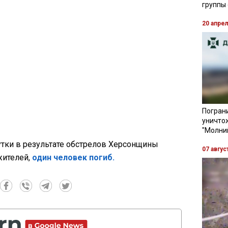
группы
20 апре
Пограни
уничто
"Молни
тки в результате обстрелов Херсонщины
07 авгус
жителей,
один человек погиб.