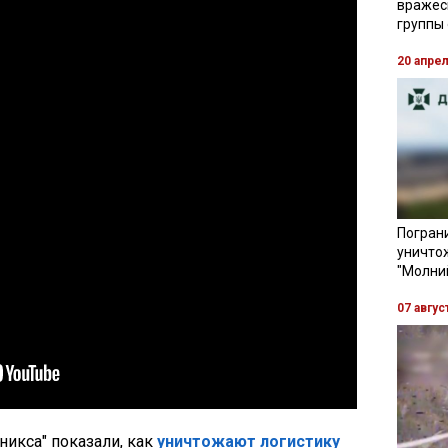
вражес
группы
20 апре
Пограни
уничто
"Молни
07 авгус
икса" показали, как
уничтожают логистику