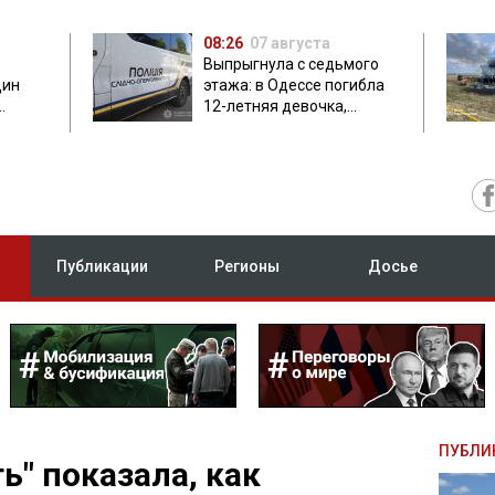
08:26
07 августа
Выпрыгнула с седьмого
дин
этажа: в Одессе погибла
12-летняя девочка,
приехавшая на отдых
Публикации
Регионы
Досье
ПУБЛИ
ь" показала, как