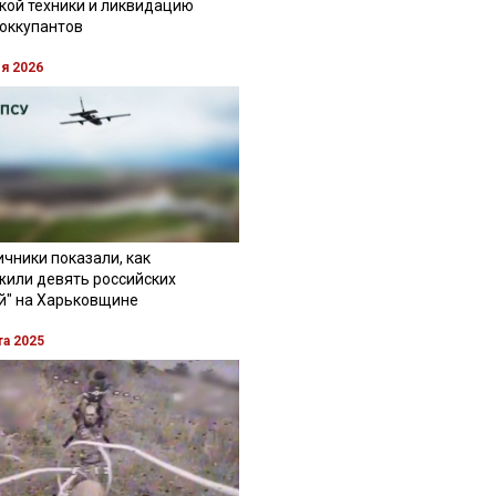
кой техники и ликвидацию
 оккупантов
ля 2026
чники показали, как
жили девять российских
й" на Харьковщине
та 2025