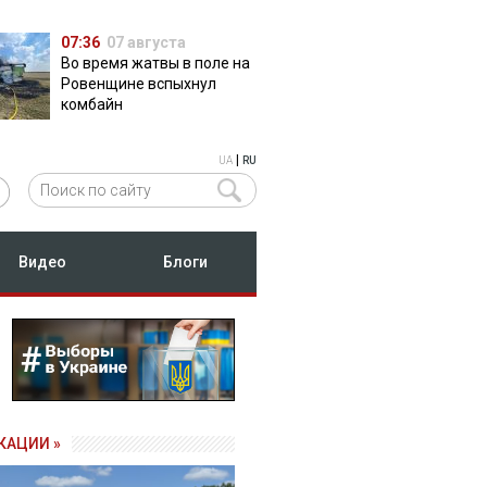
07:36
07 августа
Во время жатвы в поле на
Ровенщине вспыхнул
комбайн
|
UA
RU
Видео
Блоги
КАЦИИ »