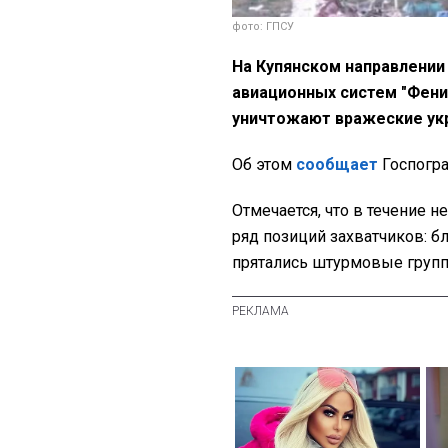
фото: ГПСУ
На Купянском направлени
авиационных систем "Фени
уничтожают вражеские укр
Об этом
сообщает
Госпогра
Отмечается, что в течение
ряд позиций захватчиков: б
прятались штурмовые групп