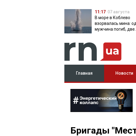
11:17
07 августа
В море в Коблево
взорвалась мина: о
мужчина погиб, две
женщины ранены
Главная
Новости
Бригады "Мест