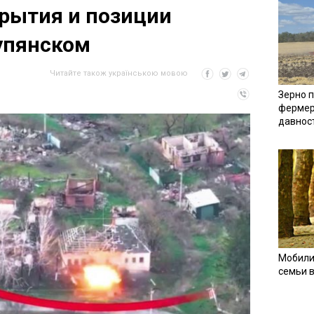
рытия и позиции
упянском
Читайте також українською мовою
Зерно п
фермер
давнос
Мобили
семьи 