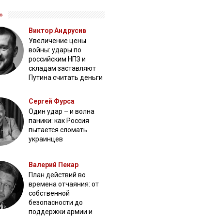
»
Виктор Андрусив
Увеличение цены
войны: удары по
российским НПЗ и
складам заставляют
Путина считать деньги
Сергей Фурса
Один удар – и волна
паники: как Россия
пытается сломать
украинцев
Валерий Пекар
План действий во
времена отчаяния: от
собственной
безопасности до
поддержки армии и