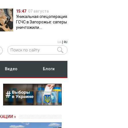
15:47
07 августа
Уникальная спецоперация
ГСЧС в Запорожье: саперы
уничтожили
полуторатонную
российскую авиабомбу
|
UA
RU
ФАБ-500
Видео
Блоги
КАЦИИ »