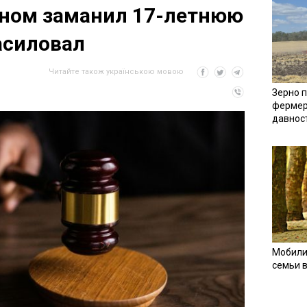
ном заманил 17-летнюю
насиловал
Читайте також українською мовою
Зерно п
фермер
давнос
Мобили
семьи 