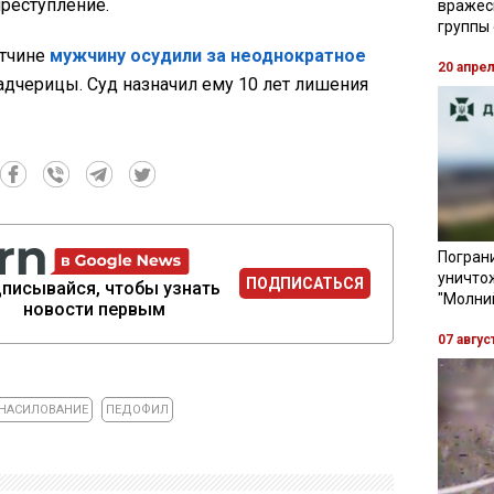
преступление.
вражес
группы
итчине
мужчину осудили за неоднократное
20 апре
адчерицы. Суд назначил ему 10 лет лишения
Пограни
уничто
ПОДПИСАТЬСЯ
писывайся, чтобы узнать
"Молни
новости первым
07 авгус
НАСИЛОВАНИЕ
ПЕДОФИЛ