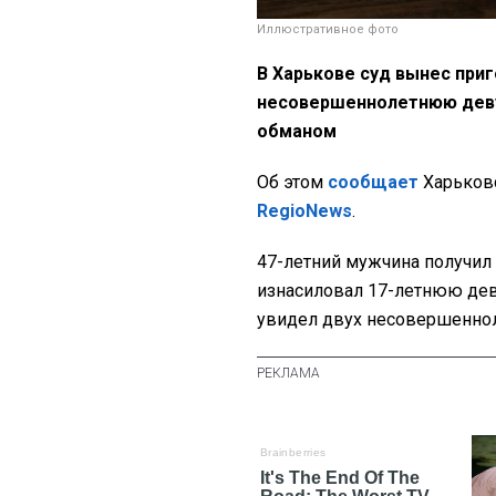
Иллюстративное фото
В Харькове суд вынес при
несовершеннолетнюю девуш
обманом
Об этом
сообщает
Харьковс
RegioNews
.
47-летний мужчина получил 8
изнасиловал 17-летнюю деву
увидел двух несовершенноле