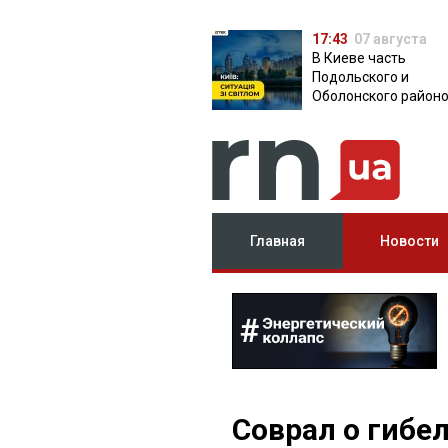
17:43
07 августа
В Киеве часть
Подольского и
Оболонского район
осталась без света:
причина
Главная
Новости
Соврал о гибел