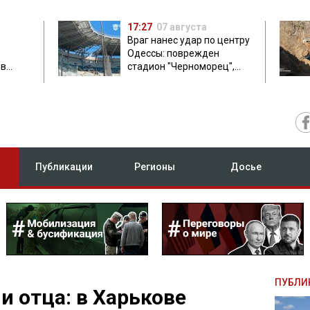
17:27
07 августа
Враг нанес удар по центру
Одессы: поврежден
ов
стадион "Черноморец",
 в чем
есть пострадавшая
Публикации
Регионы
Досье
ПУБЛИ
и отца: в Харькове