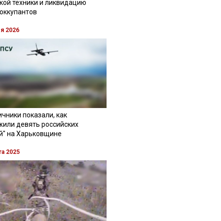
кой техники и ликвидацию
 оккупантов
ля 2026
чники показали, как
жили девять российских
й" на Харьковщине
та 2025