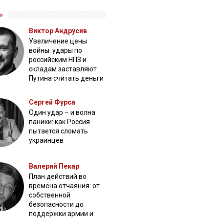
»
Виктор Андрусив
Увеличение цены
войны: удары по
российским НПЗ и
складам заставляют
Путина считать деньги
Сергей Фурса
Один удар – и волна
паники: как Россия
пытается сломать
украинцев
Валерий Пекар
План действий во
времена отчаяния: от
собственной
безопасности до
поддержки армии и