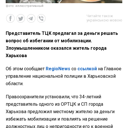
фото: иллюстративный
Читайте також
українською мовою
Представитель ТЦК предлагал за деньги решать
вопрос об избегании от мобилизации.
Злоумышленником оказался житель города
Харькова
Об этом сообщает
RegioNews
со
ссылкой
на Главное
управление национальной полиции в Харьковской
области.
Правоохранители установили, что 34-летний
представитель одного из ОРТЦК и СП города
Харькова предложил местному жителю за деньги
избежать мобилизации и повлиять на решение
должностных лиц о непригодности его к военной