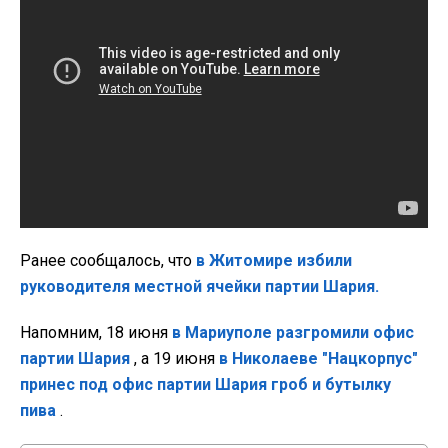
Ранее сообщалось, что
в Житомире избили
руководителя местной ячейки партии Шария.
Напомним, 18 июня
в Мариуполе разгромили офис
партии Шария
, а 19 июня
в Николаеве "Нацкорпус"
принес под офис партии Шария гроб и бутылку
пива
.