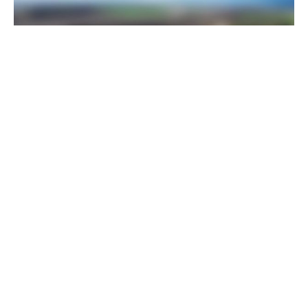
Пограничники показали, как уничтожили девять российских
"Молний" на Харьковщине
07 августа 2025
Бойцы "Феникса" ликвидировали пехоту и бронетехнику
врага в Донецкой области