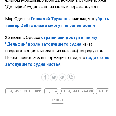
флагом Молдовы. Утром 22 ноября в районе пляжа
"Дельфин" судно село на мель и перевернулось.
Мэр Одессы
Геннадий Труханов
заявлял, что
убрать
танкер Delfi с пляжа смогут не ранее осени
.
25 июня в Одессе
ограничили доступ к пляжу
"Дельфин" возле затонувшего судна
из-за
продолжающих вытекать из него нефтепродуктов.
Позже появилась информация о том, что
вода около
затонувшего судна чистая
.
ВЛАДИМИР ЗЕЛЕНСКИЙ
ОДЕССА
ГЕННАДИЙ ТРУХАНОВ
ТАНКЕР
АВАРИЯ