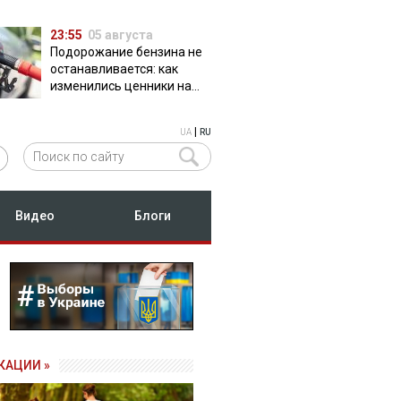
23:55
05 августа
Подорожание бензина не
останавливается: как
изменились ценники на
АЗС
|
UA
RU
Видео
Блоги
КАЦИИ »