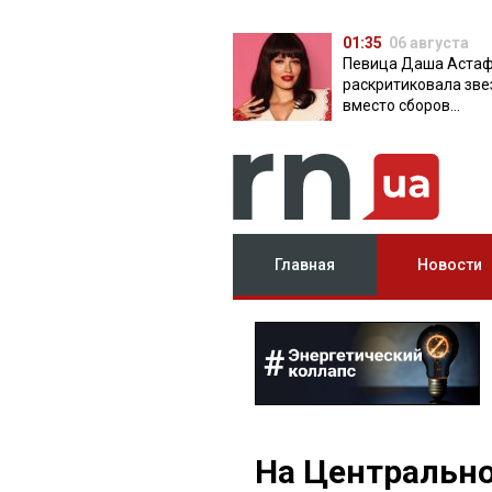
01:35
06 августа
Певица Даша Аста
раскритиковала зве
вместо сборов
публикующих фото 
вечеринок
Главная
Новости
На Центрально