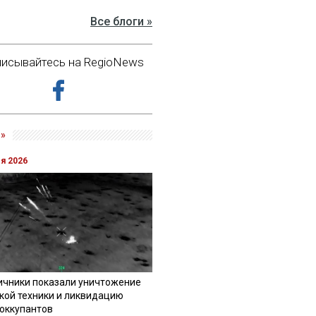
Все блоги »
исывайтесь на RegioNews
»
ля 2026
ичники показали уничтожение
кой техники и ликвидацию
 оккупантов