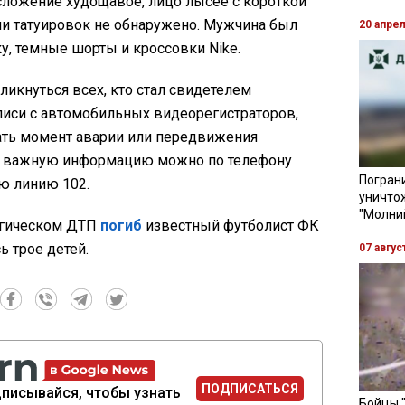
осложение худощавое, лицо лысее с короткой
ли татуировок не обнаружено. Мужчина был
20 апре
у, темные шорты и кроссовки Nike.
ликнуться всех, кто стал свидетелем
писи с автомобильных видеорегистраторов,
ть момент аварии или передвижения
 важную информацию можно по телефону
Пограни
ую линию 102.
уничто
"Молни
рагическом ДТП
погиб
известный футболист ФК
ь трое детей.
07 авгус
ПОДПИСАТЬСЯ
писывайся, чтобы узнать
Бойцы 