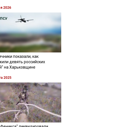
ля 2026
чники показали, как
жили девять российских
й" на Харьковщине
та 2025
"Феникса" ликвидировали