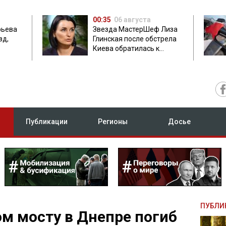
00:35
06 августа
фьева
Звезда МастерШеф Лиза
зд,
Глинская после обстрела
Киева обратилась к
с
россиянам
Публикации
Регионы
Досье
ПУБЛИ
м мосту в Днепре погиб