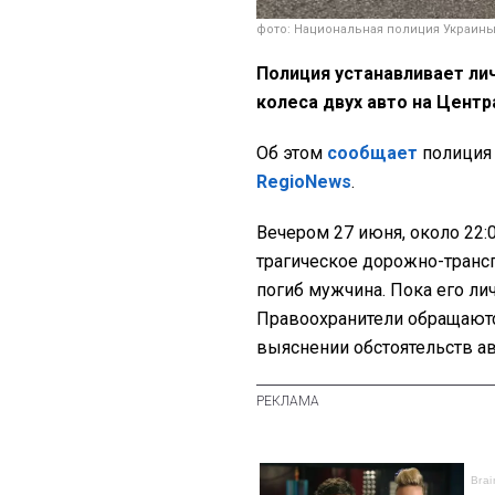
фото: Национальная полиция Украин
Полиция устанавливает ли
колеса двух авто на Цент
Об этом
сообщает
полиция 
RegioNews
.
Вечером 27 июня, около 22:
трагическое дорожно-трансп
погиб мужчина. Пока его ли
Правоохранители обращаютс
выяснении обстоятельств ав