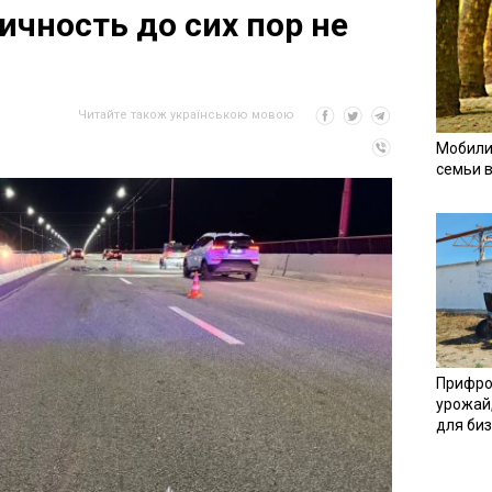
ичность до сих пор не
Читайте також українською мовою
Мобили
семьи 
Прифро
урожай
для би