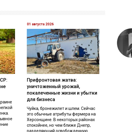
01 августа 2026
СР:
Прифронтовая жатва:
ине
уничтоженный урожай,
покалеченные жизни и убытки
для бизнеса
краине
репкой
Чуйка, бронежилет и шлем. Сейчас
енка.
это обычные атрибуты фермера на
рывное
Херсонщине. В некоторых районах
ение
спокойнее, но чем ближе Днепр,
разделяющий освобожденную