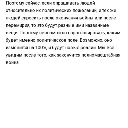
Поэтому сейчас, если опрашивать людей
относительно их политических пожеланий, и тех же
людей спросить после окончания войны или после
перемирия, то это будут разные ими названные
вещи. Поэтому невозможно спрогнозировать, каким
будет именно политическое поле. Возможно, оно
изменится на 100%, и будут новые реалии. Мы все
увидим после того, как закончится полномасштабная
война.
ЧИТАЙТЕ ТАКЖЕ:
Конфликт между мэрией Киева и
КГВА – кто в столице власть?
О конфликтах центральных и местных
властей
– В течение полномасштабной войны в ряде
областных центров, например, в Чернигове,