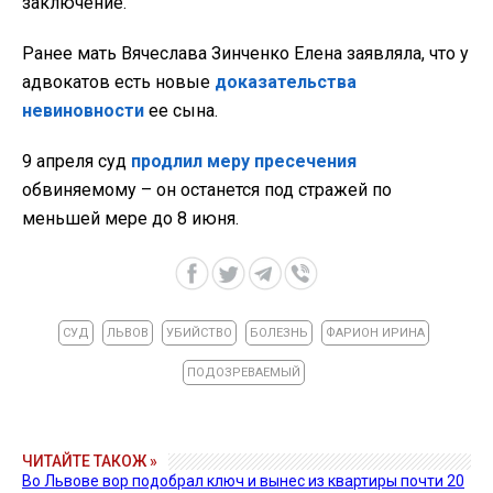
заключение.
Ранее мать Вячеслава Зинченко Елена заявляла, что у
адвокатов есть новые
доказательства
невиновности
ее сына.
9 апреля суд
продлил меру пресечения
обвиняемому – он останется под стражей по
меньшей мере до 8 июня.
СУД
ЛЬВОВ
УБИЙСТВО
БОЛЕЗНЬ
ФАРИОН ИРИНА
ПОДОЗРЕВАЕМЫЙ
ЧИТАЙТЕ ТАКОЖ »
Во Львове вор подобрал ключ и вынес из квартиры почти 20