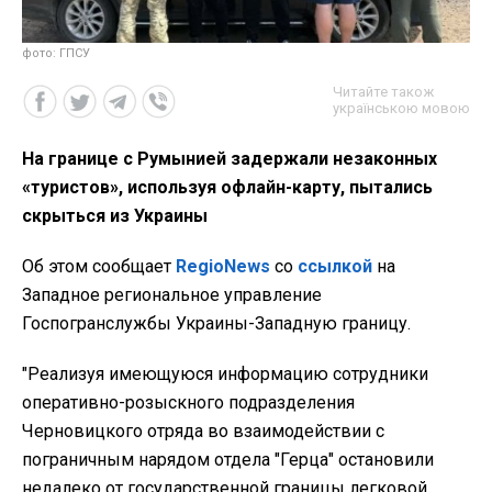
фото: ГПСУ
Читайте також
українською мовою
На границе с Румынией задержали незаконных
«туристов», используя офлайн-карту, пытались
скрыться из Украины
Об этом сообщает
RegioNews
со
ссылкой
на
Западное региональное управление
Госпогранслужбы Украины-Западную границу.
"Реализуя имеющуюся информацию сотрудники
оперативно-розыскного подразделения
Черновицкого отряда во взаимодействии с
пограничным нарядом отдела "Герца" остановили
недалеко от государственной границы легковой