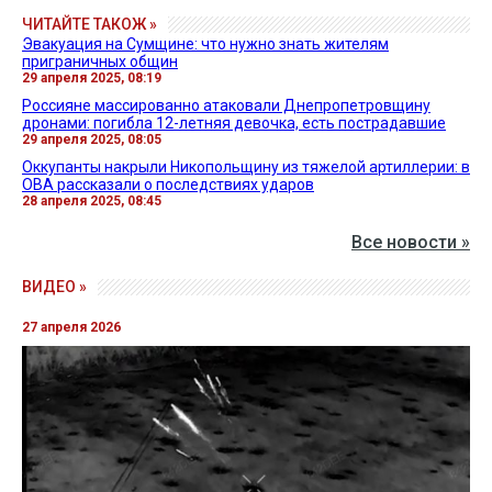
ЧИТАЙТЕ ТАКОЖ »
Эвакуация на Сумщине: что нужно знать жителям
приграничных общин
29 апреля 2025, 08:19
Россияне массированно атаковали Днепропетровщину
дронами: погибла 12-летняя девочка, есть пострадавшие
29 апреля 2025, 08:05
Оккупанты накрыли Никопольщину из тяжелой артиллерии: в
ОВА рассказали о последствиях ударов
28 апреля 2025, 08:45
Все новости »
ВИДЕО »
27 апреля 2026