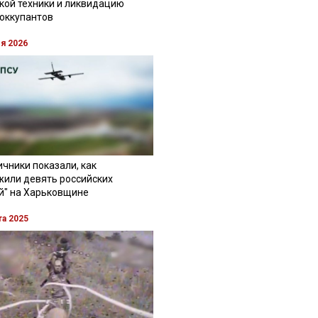
кой техники и ликвидацию
 оккупантов
ля 2026
чники показали, как
жили девять российских
й" на Харьковщине
та 2025