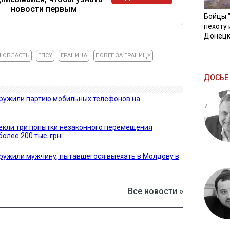
новости первым
Бойцы 
пехоту 
Донецк
 ОБЛАСТЬ
ГПСУ
ГРАНИЦА
ПОБЕГ ЗА ГРАНИЦУ
ДОСЬЕ 
аружили партию мобильных телефонов на
екли три попытки незаконного перемещения
олее 200 тыс. грн
ружили мужчину, пытавшегося выехать в Молдову в
Все новости »