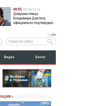
00:55
08 августа
Девушка певца
Владимира Дантеса
официально подтвердила
их отношения
|
UA
RU
Видео
Блоги
КАЦИИ »