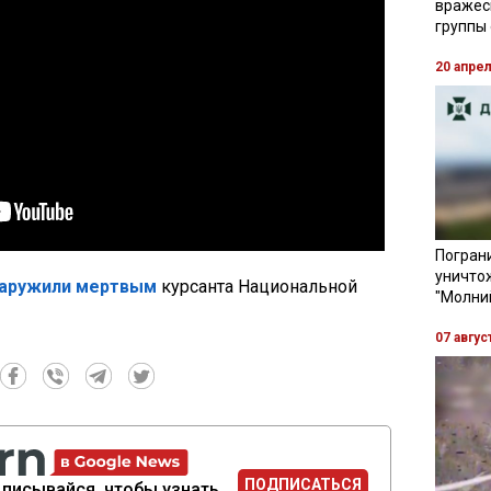
вражес
группы
20 апре
Пограни
уничто
аружили мертвым
курсанта Национальной
"Молни
07 авгус
ПОДПИСАТЬСЯ
писывайся, чтобы узнать