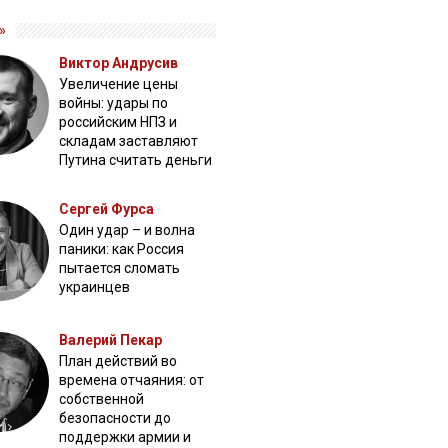
»
Виктор Андрусив
Увеличение цены
войны: удары по
российским НПЗ и
складам заставляют
Путина считать деньги
Сергей Фурса
Один удар – и волна
паники: как Россия
пытается сломать
украинцев
Валерий Пекар
План действий во
времена отчаяния: от
собственной
безопасности до
поддержки армии и