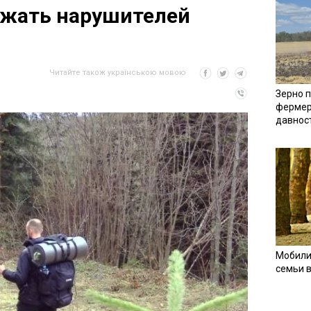
ржать нарушителей
Читайте також українською мовою
Зерно п
фермер
давнос
Мобили
семьи 