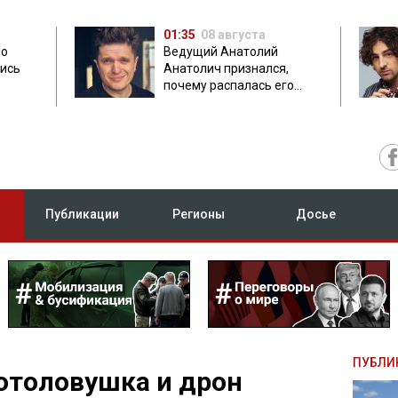
01:35
08 августа
но
Ведущий Анатолий
лись
Анатолич признался,
почему распалась его
дружба с Остапчуком
Публикации
Регионы
Досье
ПУБЛИ
отоловушка и дрон