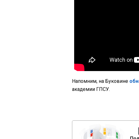
Напомним, на Буковине
обн
академии ГПСУ.
Под