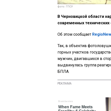
фото: ГПСУ
В Черновицкой области н
современных технических
Об этом сообщает
RegioNe
Так, в объектив фотоловушк
горных участков государст
мужчин, двигавшихся в стор
выдвинулась группа реагиро
БПЛА.