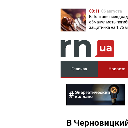
08:11
06 августа
В Полтаве псевдоа
обманул мать поги
защитника на 1,75 м
Главная
Новости
В Черновицкий