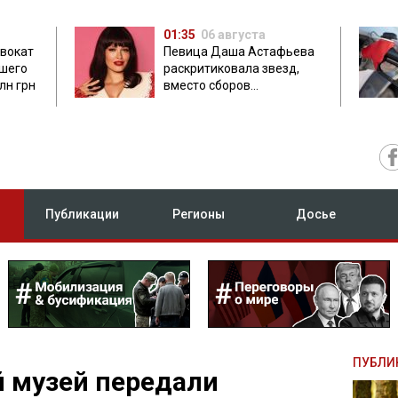
01:35
06 августа
двокат
Певица Даша Астафьева
бшего
раскритиковала звезд,
лн грн
вместо сборов
публикующих фото с
вечеринок
Публикации
Регионы
Досье
ПУБЛИ
 музей передали