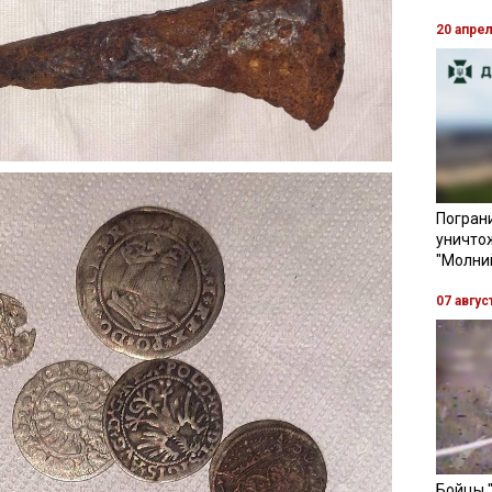
20 апре
Пограни
уничто
"Молни
07 авгус
Бойцы 