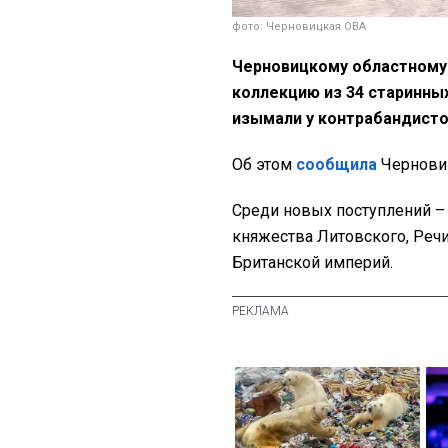
фото: Черновицкая ОВА
Черновицкому областному
коллекцию из 34 старинны
изымали у контрабандист
Об этом
сообщила
Черновиц
Среди новых поступлений –
княжества Литовского, Речи
Британской империй.