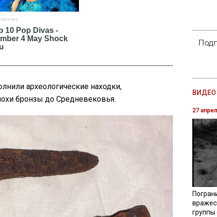
Подп
олнили археологические находки,
ВИДЕО 
охи бронзы до Средневековья.
27 апре
Погран
вражес
группы