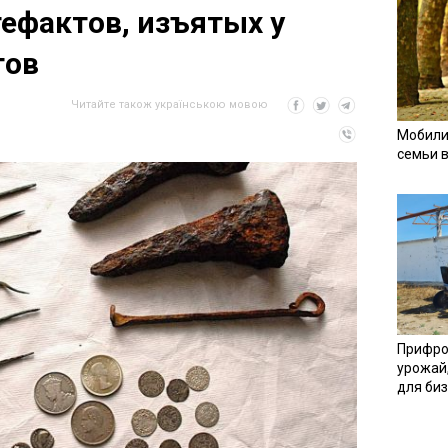
ефактов, изъятых у
тов
Читайте також українською мовою
Мобили
семьи 
Прифро
урожай
для би