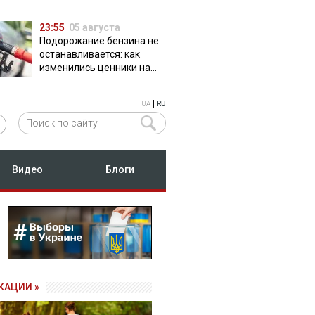
23:55
05 августа
Подорожание бензина не
останавливается: как
изменились ценники на
АЗС
|
UA
RU
Видео
Блоги
КАЦИИ »