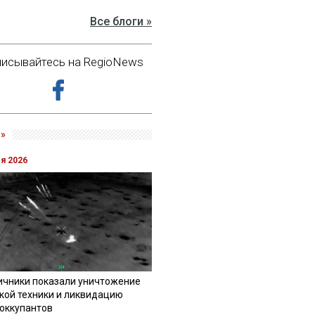
Все блоги »
исывайтесь на RegioNews
»
ля 2026
ичники показали уничтожение
кой техники и ликвидацию
 оккупантов