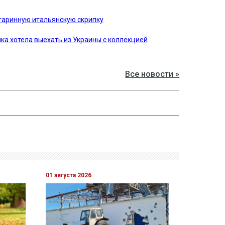
таринную итальянскую скрипку
ка хотела выехать из Украины с коллекцией
Все новости »
01 августа 2026