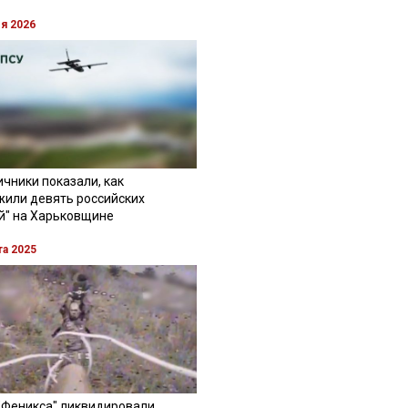
ля 2026
чники показали, как
жили девять российских
й" на Харьковщине
та 2025
"Феникса" ликвидировали