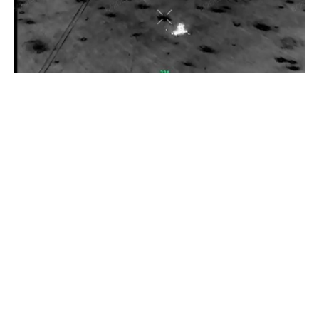
Пограничники показали уничтожение вражеской техники и
ликвидацию группы оккупантов
20 апреля 2026
Пограничники показали, как уничтожили девять российских
"Молний" на Харьковщине