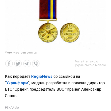
Фото: vto-orden.com.ua
Читайте також
українською мовою
Как передает
RegioNews
со ссылкой на
"
Укринформ
", медаль разработал и показал директор
ВТО "Орден", председатель ВОО "Країна" Александр
Сопов.