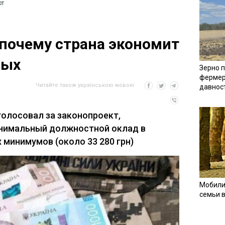
рт
почему страна экономит
ных
Зерно п
фермер
Читайте також українською мовою
давнос
голосовал за законопроект,
нимальный должностной оклад в
 минимумов (около 33 280 грн)
Мобили
семьи 