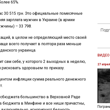
более 65%.
час 30 515 грн. Это официальные помесячные
няя зарплата мужчин в Украине (в армии
жчины) – 33 798.
Подп
жащий, в целом не определяющий место своей
 чаще всего получает в полтора раза меньше
данского украинца.
ВИДЕО 
ит сам себе, у которого 2 выходных в неделю,
27 апре
н рисковать здоровьем по приказу.
центом инфляции сумма реального денежного
т.
осбюджета большинство в Верховной Раде
в бюджета в Минфине и все ниши причастны,
Погран
в включительно, игнорируют бедность