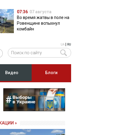
07:36
07 августа
Во время жатвы в поле на
Ровенщине вспыхнул
комбайн
|
UA
RU
Видео
Блоги
КАЦИИ »