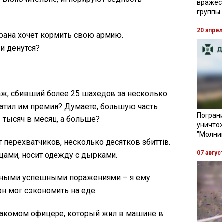
вражес
группы
20 апре
рана хочет кормить свою армию.
ни денутся?
аж, сбивший более 25 шахедов за несколько
латил им премии? Думаете, большую часть
Пограни
 тысяч в месяц, а больше?
уничто
"Молни
 перехватчиков, несколько десятков збиттів.
07 авгус
цами, носит одежду с дырками.
енными успешными поражениями – я ему
он мог сэкономить на еде.
знакомом офицере, который жил в машине в