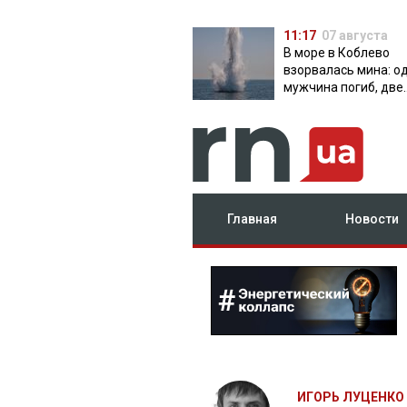
11:17
07 августа
В море в Коблево
взорвалась мина: о
мужчина погиб, две
женщины ранены
Главная
Новости
ИГОРЬ ЛУЦЕНКО