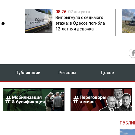
08:26
07 августа
Выпрыгнула с седьмого
дин
этажа: в Одессе погибла
12-летняя девочка,
приехавшая на отдых
Публикации
Регионы
Досье
ПУБЛИ