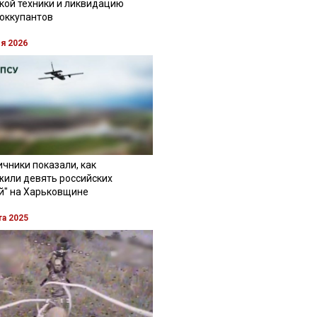
кой техники и ликвидацию
 оккупантов
ля 2026
чники показали, как
жили девять российских
й" на Харьковщине
та 2025