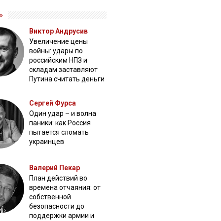
»
Виктор Андрусив
Увеличение цены
войны: удары по
российским НПЗ и
складам заставляют
Путина считать деньги
Сергей Фурса
Один удар – и волна
паники: как Россия
пытается сломать
украинцев
Валерий Пекар
План действий во
времена отчаяния: от
собственной
безопасности до
поддержки армии и