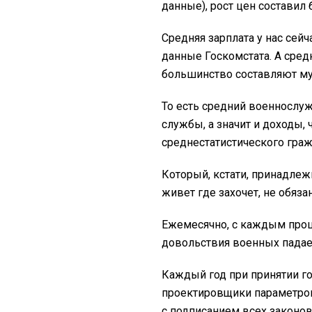
данные), рост цен составил 
Средняя зарплата у нас сей
данные Госкомстата. А сред
большинство составляют му
То есть средний военнослу
службы, а значит и доходы,
среднестатистического граж
Который, кстати, принадлеж
живет где захочет, не обяза
Ежемесячно, с каждым про
довольствия военных падае
Каждый год при принятии г
проектировщики параметро
с подписанием всех законо