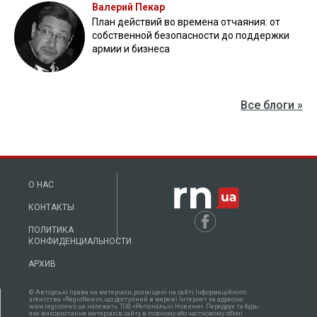
Валерий Пекар
План действий во времена отчаяния: от
собственной безопасности до поддержки
армии и бизнеса
Все блоги »
О НАС
КОНТАКТЫ
ПОЛИТИКА
КОНФИДЕНЦИАЛЬНОСТИ
АРХИВ
© Авторські права на матеріали, розміщені на сайті Інформаційного
агентства «RegioNews», що доступний в мережі Інтернет за адресою:
www.regionews.ua належать ТОВ «Регіональні Новини». Передрук та будь-
яке використання матеріалів сайту в повному або частковому об'ємі