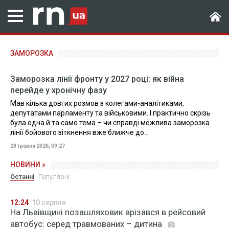
ЗАМОРОЗКА
Заморозка лінії фронту у 2027 році: як війна
перейде у хронічну фазу
Мав кілька довгих розмов з колегами-аналітиками,
депутатами парламенту та військовими. І практично скрізь
була одна й та само тема – чи справді можлива заморозка
лінії бойового зіткнення вже ближче до...
28 травня 2026, 09:27
НОВИНИ »
Останні
Популярні
12:24
10 серпня
На Львівщині позашляховик врізався в рейсовий
автобус: серед травмованих – дитина