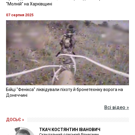
"Молній" на Харківщині
07 серпня 2025
Бійці "Фенікса" ліквідували піхоту й бронетехніку ворога на
Донеччині
Всі відео »
ДОСЬЄ »
ТКАЧ КОСТЯНТИН ІВАНОВИЧ
Скандальний одеський бізнесмен