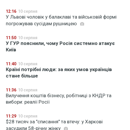
12:16
10 серпня
У Львові чоловік у балаклаві та військовій формі
погрожував сусідам рушницею
11:50
10 серпня
У ГУР пояснили, чому Росія системно атакує
Київ
11:40
10 серпня
Країні потрібні люди: за яких умов українців
стане більше
11:36
10 серпня
Вилучення коштів бізнесу, робітниці з КНДР та
вибори: реалії Росії
11:29
10 серпня
$28 тисяч за "списання" та втечу: у Харкові
засудили 58-річну жінку