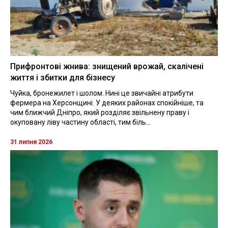
Прифронтові жнива: знищений врожай, скалічені
життя і збитки для бізнесу
Чуйка, бронежилет і шолом. Нині це звичайні атрибути
фермера на Херсонщині. У деяких районах спокійніше, та
чим ближчий Дніпро, який розділяє звільнену праву і
окуповану ліву частину області, тим біль...
31 липня 2026