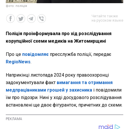
фото: поліція
Читайте также
на русском языке
Поліція проінформувала про хід розслідування
корупційної схеми медиків на Житомирщині
Про це
повідомляє
пресслужба поліції, передає
RegioNews
.
Наприкінці листопада 2024 року правоохоронці
задокументували факт
вимагання та отримання
медпрацівниками грошей у захисника
і повідомили
їм про підозри. Нині у ході досудового розслідування
встановлені ще двоє фігуранток, причетних до схеми.