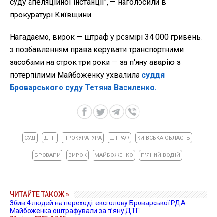
суду апеляційної інстанції", — наголосили в
прокуратурі Київщини.
Нагадаємо, вирок — штраф у розмірі 34 000 гривень,
з позбавленням права керувати транспортними
засобами на строк три роки — за п'яну аварію з
потерпілими Майбоженку ухвалила
суддя
Броварського суду Тетяна Василенко.
СУД
ДТП
ПРОКУРАТУРА
ШТРАФ
КИЇВСЬКА ОБЛАСТЬ
БРОВАРИ
ВИРОК
МАЙБОЖЕНКО
ПʼЯНИЙ ВОДІЙ
ЧИТАЙТЕ ТАКОЖ »
Збив 4 людей на переході: ексголову Броварської РДА
Майбоженка оштрафували за пʼяну ДТП