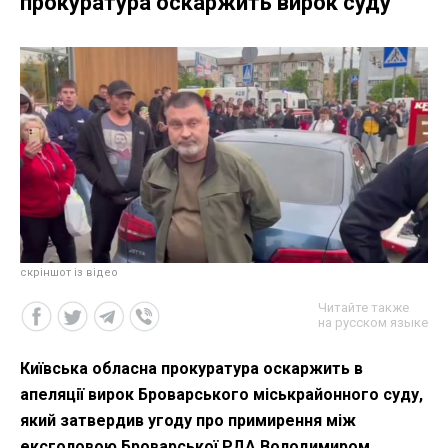
прокуратура оскаржить вирок суду
скріншот із відео
Читайте также
на русском языке
Київська обласна прокуратура оскаржить в
апеляції вирок Броварського міськрайонного суду,
який затвердив угоду про примирення між
ексголовою Броварської РДА Володимиром