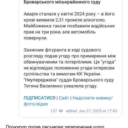
Прокурор подав письмове заперечення щодо