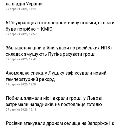
на півдні України
07 серпня 2026, 13:20
61% українців готові терпіти війну стільки, скільки
буде потрібно – КМІС
07 серпня 2026, 12:57
Збільшення ціни війни: удари по російських НПЗ і
складах змушують Путіна рахувати гроші
07 серпня 2026, 12:49
Аномальна спека: у Луцьку зафіксували новий
температурний рекорд
07 серпня 2026, 12:38
Побили, зламали ніс і вкрали гроші: у Львові
затримали нападників на постояльця готелю
07 серпня 2026, 12:19
Росіяни атакували дроном селище на Запоріжжі: є