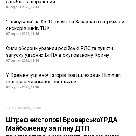
загибла та поранений
07 серпня 2026, 12:03
"Списували" за $5-10 тисяч: на Закарпатті затримали
екскерівників ТЦК
07 серпня 2026, 11:46
Сили оборони уразили російські РЛС та пункти
запуску ударних БпЛА в окупованому Криму
07 серпня 2026, 11:44
У Кременчуці вночі згорів позашляховик Hummer:
поліція встановлює обставини
07 серпня 2026, 11:30
27 січня 2025, 19:45
Штраф ексголові Броварської РДА
Майбоженку за пʼяну ДТП: