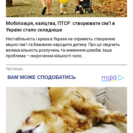
Мобілізація, каліцтва, ПТСР: створювати сім'ї в
Україні стало складніше
Нестабільність і криза в Україні не сприяють створенню
міцної сім'ї та бажанню народити дитину. Про це свідчить
велика кількість розлучень та зниження шлюбів. Інша
проблема – скорочення кількості чоло...