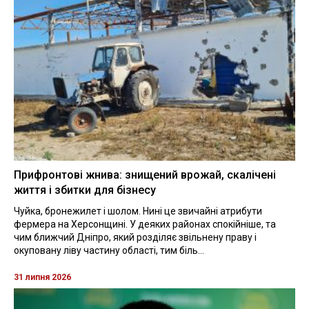
Прифронтові жнива: знищений врожай, скалічені
життя і збитки для бізнесу
Чуйка, бронежилет і шолом. Нині це звичайні атрибути
фермера на Херсонщині. У деяких районах спокійніше, та
чим ближчий Дніпро, який розділяє звільнену праву і
окуповану ліву частину області, тим біль...
31 липня 2026