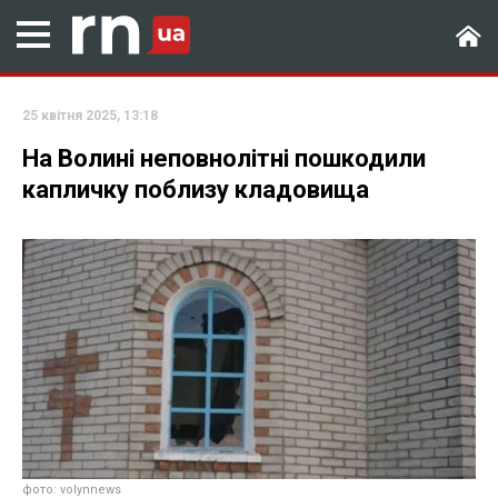
25 квітня 2025, 13:18
На Волині неповнолітні пошкодили
капличку поблизу кладовища
фото: volynnews