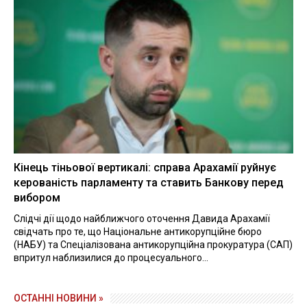
Кінець тіньової вертикалі: справа Арахамії руйнує
керованість парламенту та ставить Банкову перед
вибором
Слідчі дії щодо найближчого оточення Давида Арахамії
свідчать про те, що Національне антикорупційне бюро
(НАБУ) та Спеціалізована антикорупційна прокуратура (САП)
впритул наблизилися до процесуального...
ОСТАННІ НОВИНИ »