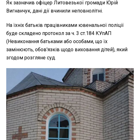
Як зазначив офіцер Литовезької громади Юрій
Вигнанчук, дані дії вчинили неповнолітні.
На їхніх батьків працівниками ювенальної поліції
буде складено протокол за ч. 3 ст.184 КУпАП
(Невиконання батьками або особами, що їх
замінюють, обов'язків щодо виховання дітей), який
згодом розгляне суд.