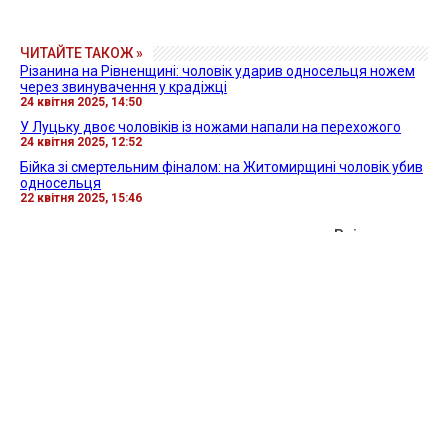
ЧИТАЙТЕ ТАКОЖ »
Різанина на Рівненщині: чоловік ударив односельця ножем
через звинувачення у крадіжці
24 квітня 2025, 14:50
У Луцьку двоє чоловіків із ножами напали на перехожого
24 квітня 2025, 12:52
Бійка зі смертельним фіналом: на Житомирщині чоловік убив
односельця
22 квітня 2025, 15:46
Всі новини »
ВІДЕО »
27 квітня 2026