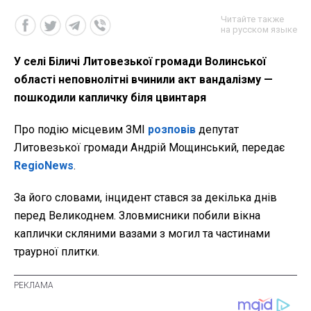
Читайте также
на русском языке
У селі Біличі Литовезької громади Волинської
області неповнолітні вчинили акт вандалізму —
пошкодили капличку біля цвинтаря
Про подію місцевим ЗМІ
розповів
депутат
Литовезької громади Андрій Мощинський, передає
RegioNews
.
За його словами, інцидент стався за декілька днів
перед Великоднем. Зловмисники побили вікна
каплички скляними вазами з могил та частинами
траурної плитки.