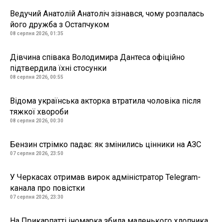
Ведучий Анатолій Анатоліч зізнався, чому розпалась
його дружба з Остапчуком
08 серпня 2026, 01:35
Дівчина співака Володимира Дантеса офіційно
підтвердила їхні стосунки
08 серпня 2026, 00:55
Відома українська акторка втратила чоловіка після
тяжкої хвороби
08 серпня 2026, 00:30
Бензин стрімко падає: як змінились цінники на АЗС
07 серпня 2026, 23:50
У Черкасах отримав вирок адміністратор Telegram-
канала про повістки
07 серпня 2026, 23:30
На Прикарпатті іномарка збила маленького хлопчика