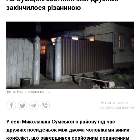
закінчилося різаниною
фото: Національна поліція
Читайте также
на русском языке
У селі Миколаївка Сумського району під час
дружніх посиденьок між двома чоловіками виник
конфлікт, що завершився серйозним пораненням