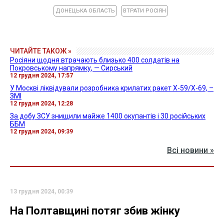
ДОНЕЦЬКА ОБЛАСТЬ
ВТРАТИ РОСІЯН
ЧИТАЙТЕ ТАКОЖ »
Росіяни щодня втрачають близько 400 солдатів на
Покровському напрямку, — Сирський
12 грудня 2024, 17:57
У Москві ліквідували розробника крилатих ракет X-59/X-69, –
ЗМІ
12 грудня 2024, 12:28
За добу ЗСУ знищили майже 1400 окупантів і 30 російських
ББМ
12 грудня 2024, 09:39
Всі новини »
13 грудня 2024, 00:39
На Полтавщині потяг збив жінку