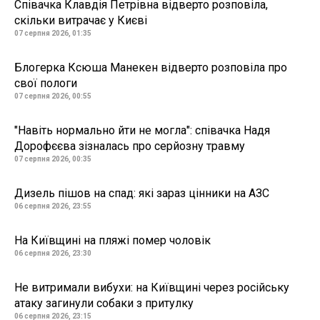
Співачка Клавдія Петрівна відверто розповіла,
скільки витрачає у Києві
07 серпня 2026, 01:35
Блогерка Ксюша Манекен відверто розповіла про
свої пологи
07 серпня 2026, 00:55
"Навіть нормально йти не могла": співачка Надя
Дорофєєва зізналась про серйозну травму
07 серпня 2026, 00:35
Дизель пішов на спад: які зараз цінники на АЗС
06 серпня 2026, 23:55
На Київщині на пляжі помер чоловік
06 серпня 2026, 23:30
Не витримали вибухи: на Київщині через російську
атаку загинули собаки з притулку
06 серпня 2026, 23:15