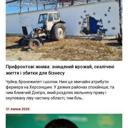
Прифронтові жнива: знищений врожай, скалічені
життя і збитки для бізнесу
Чуйка, бронежилет і шолом. Нині це звичайні атрибути
фермера на Херсонщині. У деяких районах спокійніше, та
чим ближчий Дніпро, який розділяє звільнену праву і
окуповану ліву частину області, тим біль...
31 липня 2026