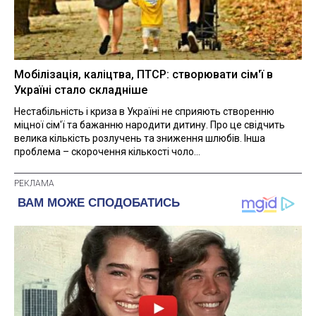
Мобілізація, каліцтва, ПТСР: створювати сім'ї в
Україні стало складніше
Нестабільність і криза в Україні не сприяють створенню
міцної сім'ї та бажанню народити дитину. Про це свідчить
велика кількість розлучень та зниження шлюбів. Інша
проблема – скорочення кількості чоло...