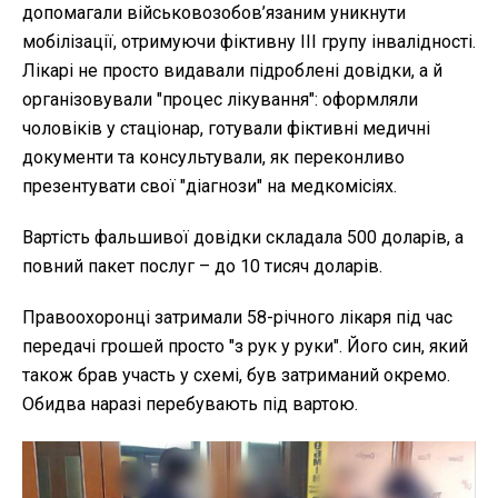
допомагали військовозобов’язаним уникнути
мобілізації, отримуючи фіктивну III групу інвалідності.
Лікарі не просто видавали підроблені довідки, а й
організовували "процес лікування": оформляли
чоловіків у стаціонар, готували фіктивні медичні
документи та консультували, як переконливо
презентувати свої "діагнози" на медкомісіях.
Вартість фальшивої довідки складала 500 доларів, а
повний пакет послуг – до 10 тисяч доларів.
Правоохоронці затримали 58-річного лікаря під час
передачі грошей просто "з рук у руки". Його син, який
також брав участь у схемі, був затриманий окремо.
Обидва наразі перебувають під вартою.