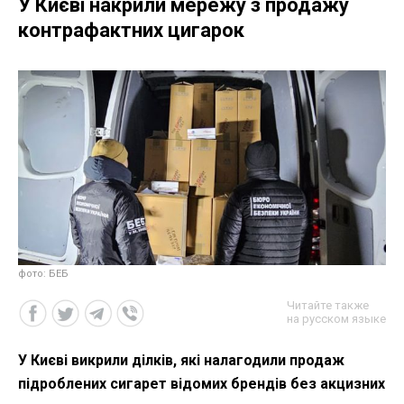
У Києві накрили мережу з продажу
контрафактних цигарок
фото: БЕБ
Читайте также
на русском языке
У Києві викрили ділків, які налагодили продаж
підроблених сигарет відомих брендів без акцизних