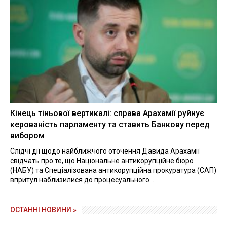
Кінець тіньової вертикалі: справа Арахамії руйнує
керованість парламенту та ставить Банкову перед
вибором
Слідчі дії щодо найближчого оточення Давида Арахамії
свідчать про те, що Національне антикорупційне бюро
(НАБУ) та Спеціалізована антикорупційна прокуратура (САП)
впритул наблизилися до процесуального...
ОСТАННІ НОВИНИ »