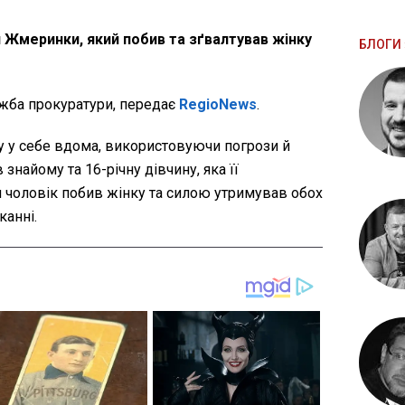
 Жмеринки, який побив та зґвалтував жінку
БЛОГИ 
жба прокуратури, передає
RegioNews
.
ку у себе вдома, використовуючи погрози й
 знайому та 16-річну дівчину, яка її
чоловік побив жінку та силою утримував обох
канні.