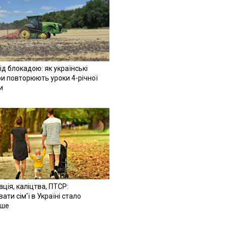
ід блокадою: як українські
и повторюють уроки 4-річної
и
ація, каліцтва, ПТСР:
ати сім'ї в Україні стало
іше