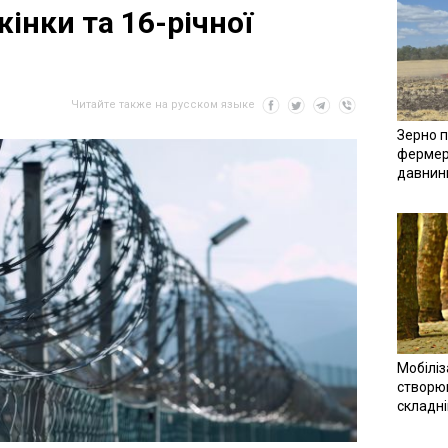
інки та 16-річної
Читайте также на русском языке
Зерно п
фермер
давнин
Мобіліз
створюв
складн