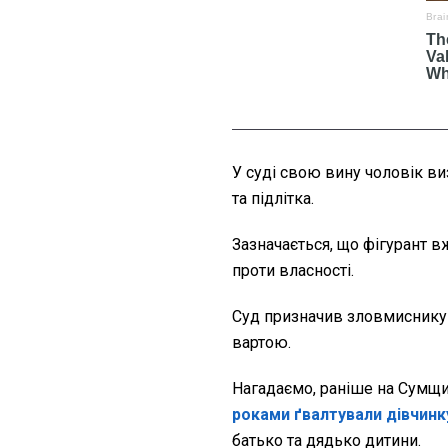
У суді свою вину чоловік в
та підлітка.
Зазначається, що фігурант 
проти власності.
Суд призначив зловмиснику 8
вартою.
Нагадаємо, раніше на Сумщи
роками ґвалтували дівчинк
батько та дядько дитини.