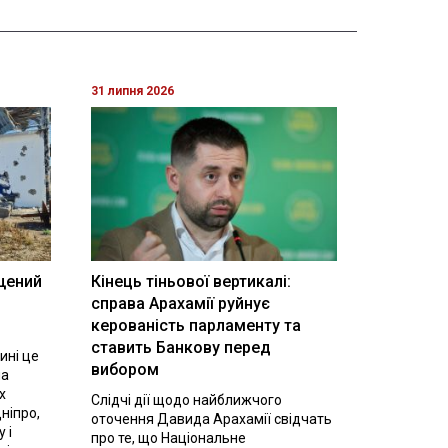
31 липня 2026
щений
Кінець тіньової вертикалі:
і
справа Арахамії руйнує
керованість парламенту та
ставить Банкову перед
ині це
вибором
на
х
Слідчі дії щодо найближчого
ніпро,
оточення Давида Арахамії свідчать
 і
про те, що Національне