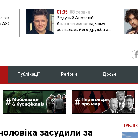
01:35
08 серпня
є: як
Ведучий Анатолій
а АЗС
Анатоліч зізнався, чому
розпалась його дружба з
Остапчуком
Публікації
Регіони
Досьє
ПУБЛІК
чоловіка засудили за