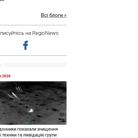
Всі блоги »
дписуйтесь на RegioNews
»
я 2026
донники показали знищення
 техніки та ліквідацію групи