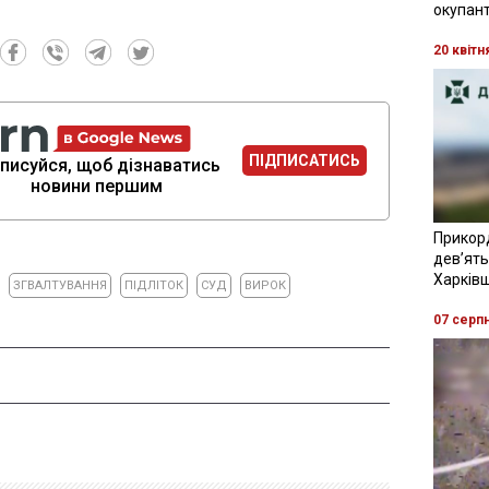
окупант
20 квітн
ПІДПИСАТИСЬ
писуйся, щоб дізнаватись
новини першим
Прикор
девʼять
Харків
ЗГВАЛТУВАННЯ
ПІДЛІТОК
СУД
ВИРОК
07 серп