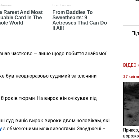
Пі
изнав частково – лише щодо побиття знайомої
ВІДЕО 
вже був неодноразово судимий за злочини
27 квітн
 років тюрми. На вирок він очікував під
ні суд виніс вирок вироки двом чоловікам, які
у
з обмеженими можливостями. Засуджені –
Прикор
ворожої