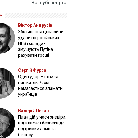
Всі публікації »
»
Віктор Андрусів
Збільшення ціни війни:
удари по російських
НПЗ і складах
змушують Путіна
рахувати гроші
Сергій Фурса
Один удар – і хвиля
паніки: як Росія
намагається зламати
українців
Валерій Пекар
План дій у часи зневіри:
від власної безпеки до
підтримки армії та
бізнесу