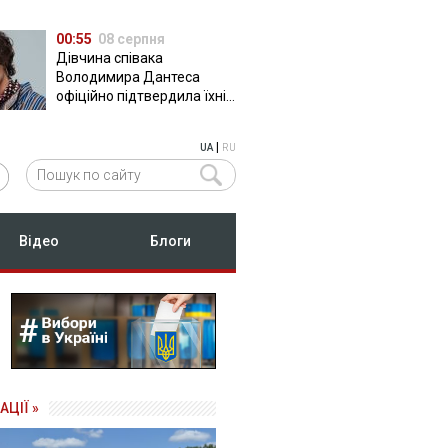
00:55
08 серпня
Дівчина співака
Володимира Дантеса
офіційно підтвердила їхні
стосунки
|
UA
RU
Відео
Блоги
АЦІЇ »