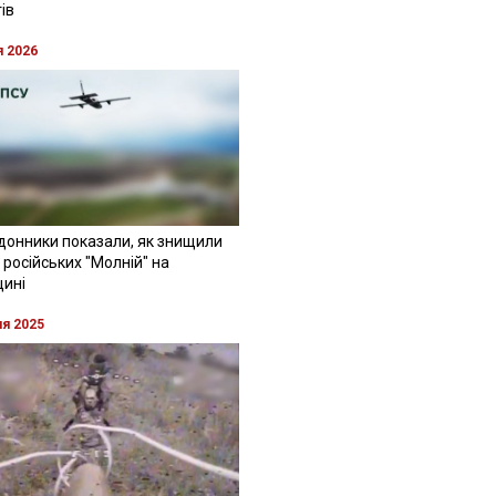
ів
я 2026
донники показали, як знищили
 російських "Молній" на
щині
ня 2025