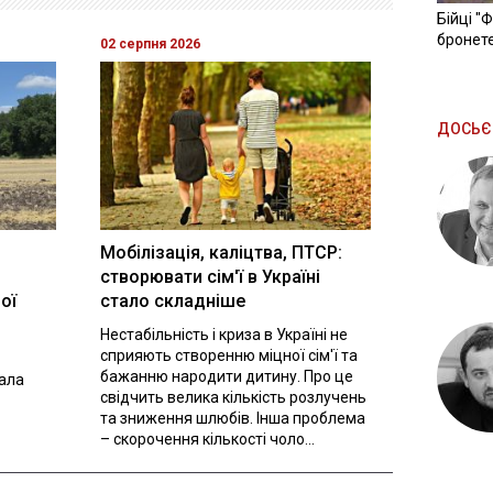
Бійці "
бронете
02 серпня 2026
ДОСЬЄ
Мобілізація, каліцтва, ПТСР:
створювати сім'ї в Україні
ої
стало складніше
Нестабільність і криза в Україні не
сприяють створенню міцної сім'ї та
бажанню народити дитину. Про це
вала
свідчить велика кількість розлучень
та зниження шлюбів. Інша проблема
– скорочення кількості чоло...