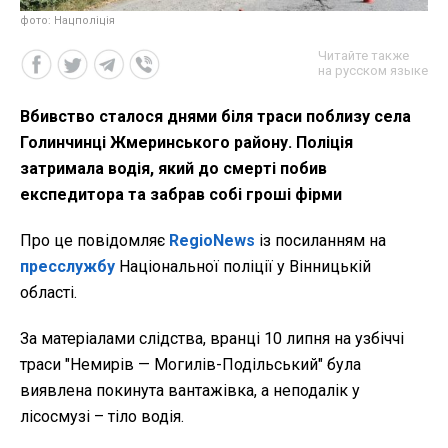
фото: Нацполіція
Читайте также
на русском языке
Вбивство сталося днями біля траси поблизу села
Голинчинці Жмеринського району. Поліція
затримала водія, який до смерті побив
експедитора та забрав собі гроші фірми
Про це повідомляє
RegioNews
із посиланням на
пресслужбу
Національної поліції у Вінницькій
області.
За матеріалами слідства, вранці 10 липня на узбіччі
траси "Немирів — Могилів-Подільський" була
виявлена покинута вантажівка, а неподалік у
лісосмузі – тіло водія.