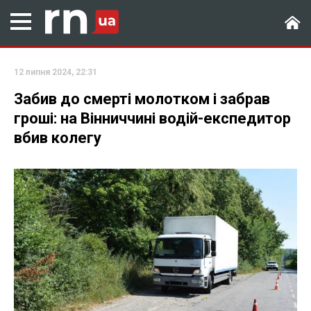
12 липня 2024, 22:31
Забив до смерті молотком і забрав
гроші: на Вінниччині водій-експедитор
вбив колегу