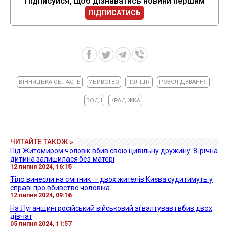
Підписуйся, щоб дізнаватись новини першим
ПІДПИСАТИСЬ
ВІННИЦЬКА ОБЛАСТЬ
УБИВСТВО
ПОЛІЦІЯ
РОЗСЛІДУВАННЯ
ВОДІЇ
КРАДІЖКА
ЧИТАЙТЕ ТАКОЖ »
Під Житомиром чоловік вбив свою цивільну дружину: 8-річна
дитина залишилася без матері
12 липня 2024, 16:15
Тіло винесли на смітник — двох жителів Києва судитимуть у
справі про вбивство чоловіка
12 липня 2024, 09:16
На Луганщині російський військовий зґвалтував і вбив двох
дівчат
05 липня 2024, 11:57