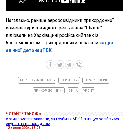
Нагадаємо, раніше аеророзвідники прикордонної
комендатури швидкого реагування "Шквал"
підірвали на Харківщині російський танк із
боєкомплектом. Прикордонники показали
кадри
епічної детонації БК.
ХАРКІВСЬКА ОБЛАСТЬ
ВОВЧАНСЬК
ВТРАТИ РОСІЯН
ПРИКОРДОННИКИ
ВІЙНА
ФРОНТ
ЧИТАЙТЕ ТАКОЖ »
Артилеристи показали, як гаубиця M101 знищує російських
окупантів на передовій
12 липня 2024, 15:05