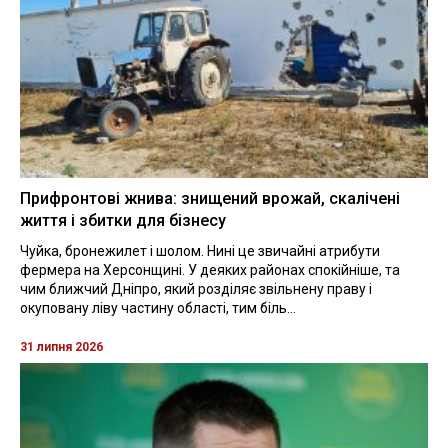
Прифронтові жнива: знищений врожай, скалічені
життя і збитки для бізнесу
Чуйка, бронежилет і шолом. Нині це звичайні атрибути
фермера на Херсонщині. У деяких районах спокійніше, та
чим ближчий Дніпро, який розділяє звільнену праву і
окуповану ліву частину області, тим біль...
31 липня 2026