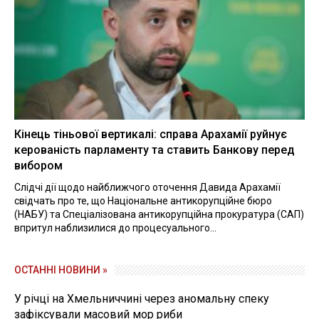
Кінець тіньової вертикалі: справа Арахамії руйнує
керованість парламенту та ставить Банкову перед
вибором
Слідчі дії щодо найближчого оточення Давида Арахамії
свідчать про те, що Національне антикорупційне бюро
(НАБУ) та Спеціалізована антикорупційна прокуратура (САП)
впритул наблизилися до процесуального...
ОСТАННІ НОВИНИ »
У річці на Хмельниччині через аномальну спеку
зафіксували масовий мор риби