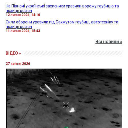
На Півночі українські захисники уразили ворожу гаубицю та
позиції росіян
12 липня 2024, 14:10
Сили оборони уразили під Бахмутом гаубиці, автотехніку та
позиції росіян
11 липня 2024, 15:43
Всі новини »
ВІДЕО »
27 квітня 2026