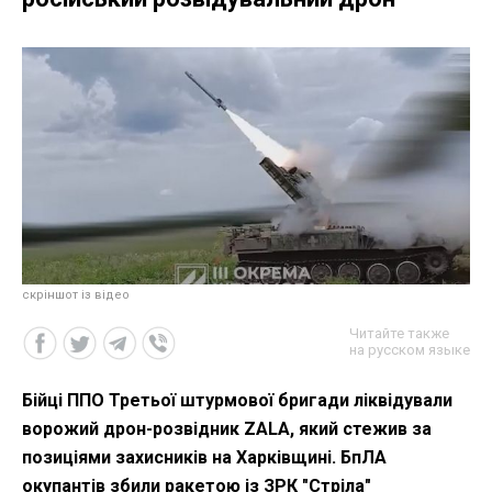
скріншот із відео
Читайте также
на русском языке
Бійці ППО Третьої штурмової бригади ліквідували
ворожий дрон-розвідник ZALA, який стежив за
позиціями захисників на Харківщині. БпЛА
окупантів збили ракетою із ЗРК "Стріла"