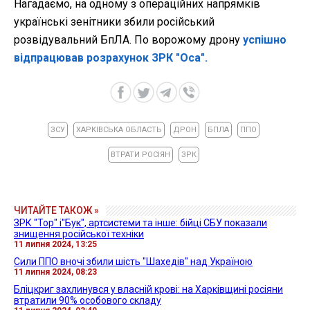
Нагадаємо, на одному з операційних напрямків
українські зенітники збили російський
розвідувальний БпЛА. По ворожому дрону
успішно
відпрацював розрахунок ЗРК "Оса".
ЗСУ
ХАРКІВСЬКА ОБЛАСТЬ
ДРОН
БПЛА
ППО
ВТРАТИ РОСІЯН
ЗРК
ЧИТАЙТЕ ТАКОЖ »
ЗРК "Тор" і"Бук", артсистеми та інше: бійці СБУ показали
знищення російської техніки
11 липня 2024, 13:25
Сили ППО вночі збили шість "Шахедів" над Україною
11 липня 2024, 08:23
Бліцкриг захлинувся у власній крові: на Харківщині росіяни
втратили 90% особового складу