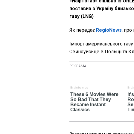
«Нафтогаз» спільно із ORL
поставив в Україну близьк
газу (LNG)
Як передає
RegioNews
, про
Імпорт американського газу
Свиноуйсьце в Польщі та Кл