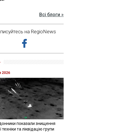
Всі блоги »
дписуйтесь на RegioNews
»
я 2026
донники показали знищення
 техніки та ліквідацію групи