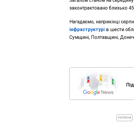
Загалом станом на середину
законтрактовано близько 45
Нагадаємо, наприкінці серп
інфраструктурі
в шести обла
Сумщині, Полтавщині, Донечч
Під
УКРАЇНА