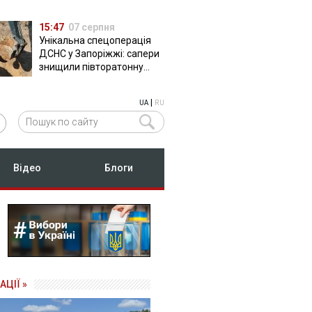
15:47
07 серпня
Унікальна спецоперація
ДСНС у Запоріжжі: сапери
знищили півторатонну
російську авіабомбу
ФАБ-500
|
UA
RU
Відео
Блоги
АЦІЇ »