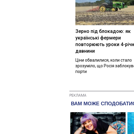
Зерно під блокадою: як
українські фермери
повторюють уроки 4-річн
давнини
Ціни обвалилися, коли стало
зрозуміло, що Росія заблоку
порти