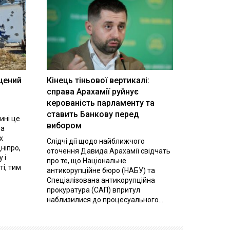
щений
Кінець тіньової вертикалі:
і
справа Арахамії руйнує
керованість парламенту та
ставить Банкову перед
ині це
вибором
на
х
Слідчі дії щодо найближчого
ніпро,
оточення Давида Арахамії свідчать
 і
про те, що Національне
ті, тим
антикорупційне бюро (НАБУ) та
Спеціалізована антикорупційна
прокуратура (САП) впритул
наблизилися до процесуального...