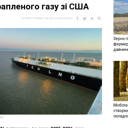
рапленого газу зі США
Читайте также на русском языке
Зерно п
фермер
давнин
Мобіліз
створюв
складн
ел