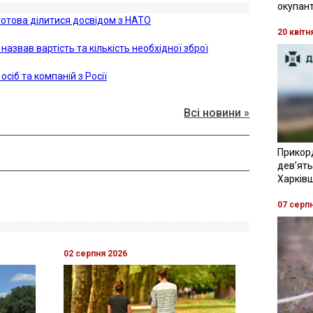
окупант
готова ділитися досвідом з НАТО
20 квітн
назвав вартість та кількість необхідної зброї
осіб та компаній з Росії
Всі новини »
Прикор
девʼять
Харків
07 серп
02 серпня 2026