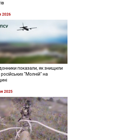
ів
я 2026
донники показали, як знищили
 російських "Молній" на
щині
ня 2025