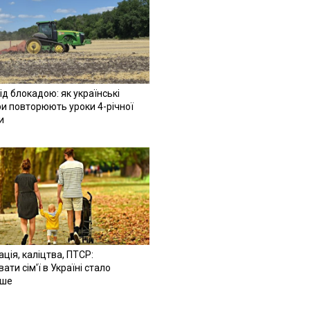
ід блокадою: як українські
и повторюють уроки 4-річної
и
ація, каліцтва, ПТСР:
ати сім'ї в Україні стало
іше