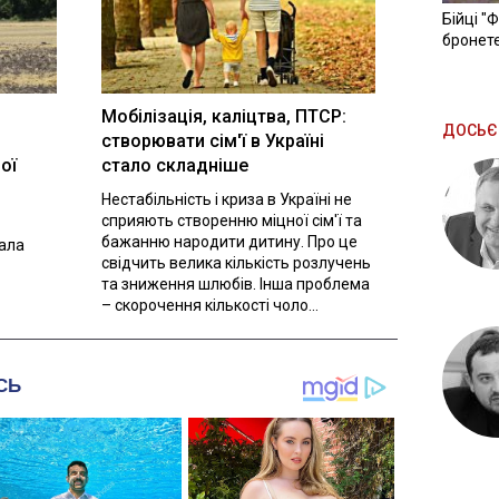
Бійці "
бронете
Мобілізація, каліцтва, ПТСР:
ДОСЬЄ
створювати сім'ї в Україні
ої
стало складніше
Нестабільність і криза в Україні не
сприяють створенню міцної сім'ї та
бажанню народити дитину. Про це
вала
свідчить велика кількість розлучень
та зниження шлюбів. Інша проблема
– скорочення кількості чоло...