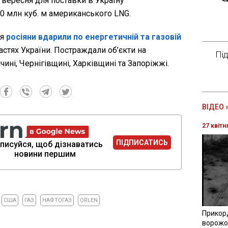
 вересня для поставки в Україну
0 млн куб. м американського LNG.
ня
росіяни вдарили по енергетичній та газовій
стях України. Постраждали об’єкти на
Пі
ині, Чернігівщині, Харківщині та Запоріжжі.
ВІДЕО 
27 квітн
ПІДПИСАТИСЬ
писуйся, щоб дізнаватись
новини першим
США
ГАЗ
НАФТОГАЗ
ORLEN
Прикор
ворожої