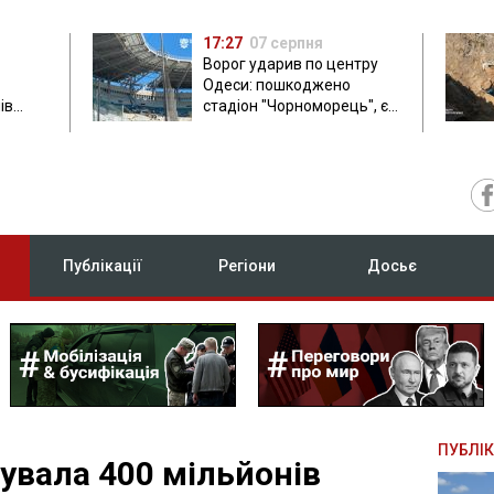
17:27
07 серпня
Ворог ударив по центру
Одеси: пошкоджено
ів
стадіон "Чорноморець", є
ла: в
постраждала
Публікації
Регіони
Досьє
ПУБЛІК
увала 400 мільйонів