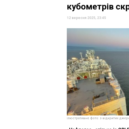
кубометрів ск
12 вересня 2025, 23:45
ілюстративне фото: з відкритих джер