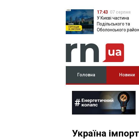
17:43
07 серпня
У Києві частина
Подільського та
Оболонського район
залишилася без світ
чому причина
Головна
Новини
Україна імпорт