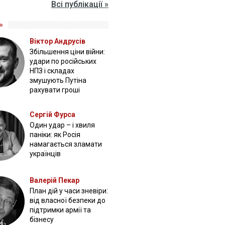
Всі публікації »
»
Віктор Андрусів
Збільшення ціни війни:
удари по російських
НПЗ і складах
змушують Путіна
рахувати гроші
Сергій Фурса
Один удар – і хвиля
паніки: як Росія
намагається зламати
українців
Валерій Пекар
План дій у часи зневіри:
від власної безпеки до
підтримки армії та
бізнесу