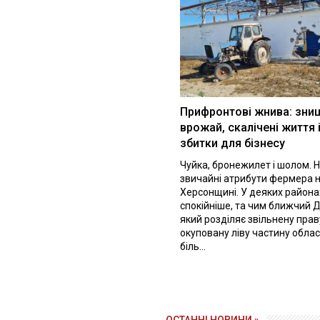
Прифронтові жнива: зни
врожай, скалічені життя 
збитки для бізнесу
Чуйка, бронежилет і шолом. Н
звичайні атрибути фермера 
Херсонщині. У деяких района
спокійніше, та чим ближчий Д
який розділяє звільнену праву
окуповану ліву частину облас
біль...