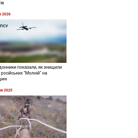
ів
я 2026
донники показали, як знищили
 російських "Молній" на
щині
ня 2025