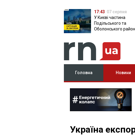
17:43
07 серпня
У Києві частина
Подільського та
Оболонського район
залишилася без світ
чому причина
Головна
Новини
Україна експо