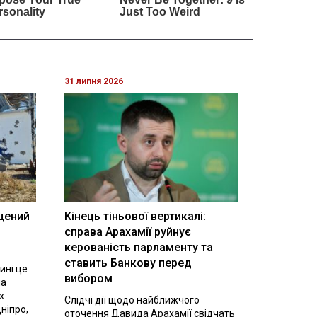
31 липня 2026
щений
Кінець тіньової вертикалі:
і
справа Арахамії руйнує
керованість парламенту та
ставить Банкову перед
ині це
вибором
на
х
Слідчі дії щодо найближчого
ніпро,
оточення Давида Арахамії свідчать