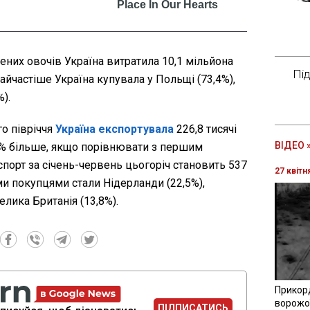
ених овочів Україна витратила 10,1 мільйона
Пі
 Найчастіше Україна купувала у Польщі (73,4%),
%).
о півріччя
Україна експортувала
226,8 тисячі
ВІДЕО 
0,5% більше, якщо порівнювати з першим
спорт за січень-червень цьогоріч становить 537
27 квітн
и покупцями стали Нідерланди (22,5%),
елика Британія (13,8%).
Прикор
ворожої
ПІДПИСАТИСЬ