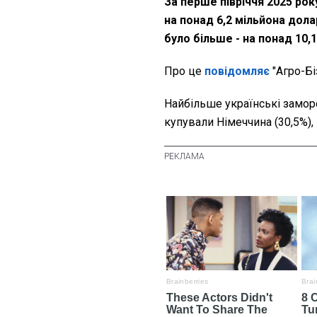
За перше півріччя 2025 ро
на понад 6,2 мільйона долар
було більше - на понад 10,
Про це
повідомляє
"Агро-Бі
Найбільше українські замор
купували Німеччина (30,5%), 