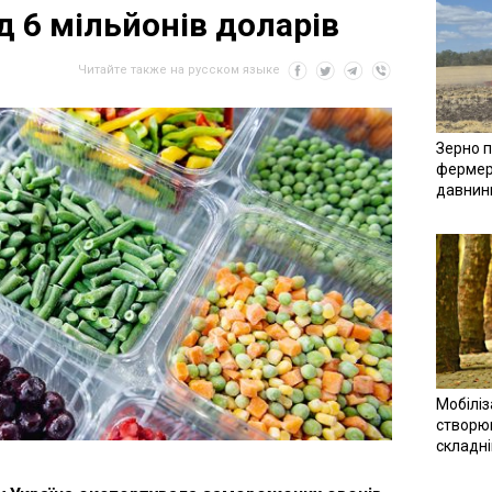
д 6 мільйонів доларів
Читайте также на русском языке
Зерно п
фермер
давнин
Мобіліз
створюв
складн