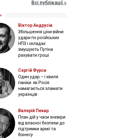
Всі публікації »
»
Віктор Андрусів
Збільшення ціни війни:
удари по російських
НПЗ і складах
змушують Путіна
рахувати гроші
Сергій Фурса
Один удар – і хвиля
паніки: як Росія
намагається зламати
українців
Валерій Пекар
План дій у часи зневіри:
від власної безпеки до
підтримки армії та
бізнесу