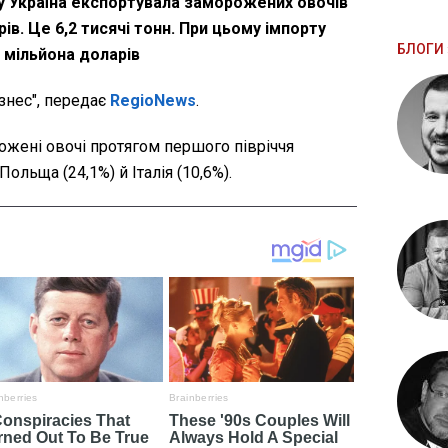
ку Україна експортувала заморожених овочів
ів. Це 6,2 тисячі тонн. При цьому імпорту
БЛОГИ 
1 мільйона доларів
знес", передає
RegioNews
.
ожені овочі протягом першого півріччя
Польща (24,1%) й Італія (10,6%).