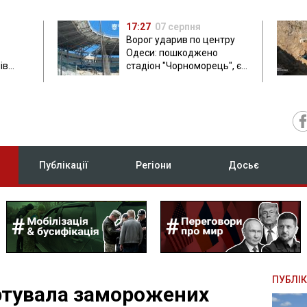
17:27
07 серпня
Ворог ударив по центру
Одеси: пошкоджено
ів
стадіон "Чорноморець", є
ла: в
постраждала
Публікації
Регіони
Досьє
ПУБЛІК
ртувала заморожених