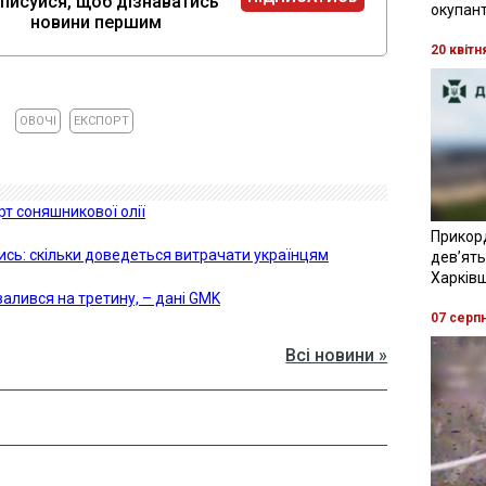
писуйся, щоб дізнаватись
окупант
новини першим
20 квітн
ОВОЧІ
ЕКСПОРТ
рт соняшникової олії
Прикор
лись: скільки доведеться витрачати українцям
девʼять
Харків
валився на третину, – дані GMK
07 серп
Всі новини »