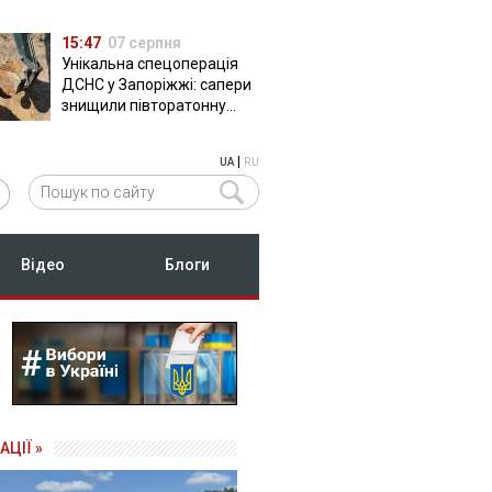
15:47
07 серпня
Унікальна спецоперація
ДСНС у Запоріжжі: сапери
знищили півторатонну
російську авіабомбу
ФАБ-500
|
UA
RU
Відео
Блоги
АЦІЇ »