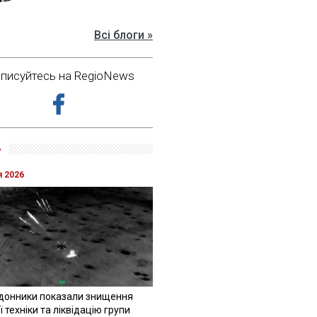
Всі блоги »
дписуйтесь на RegioNews
»
я 2026
донники показали знищення
 техніки та ліквідацію групи