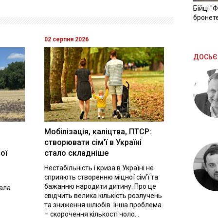
Бійці "
бронете
02 серпня 2026
ДОСЬЄ
Мобілізація, каліцтва, ПТСР:
створювати сім'ї в Україні
ої
стало складніше
Нестабільність і криза в Україні не
сприяють створенню міцної сім'ї та
бажанню народити дитину. Про це
вала
свідчить велика кількість розлучень
та зниження шлюбів. Інша проблема
– скорочення кількості чоло...