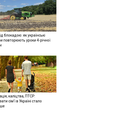
ід блокадою: як українські
и повторюють уроки 4-річної
и
ація, каліцтва, ПТСР:
ати сім'ї в Україні стало
іше