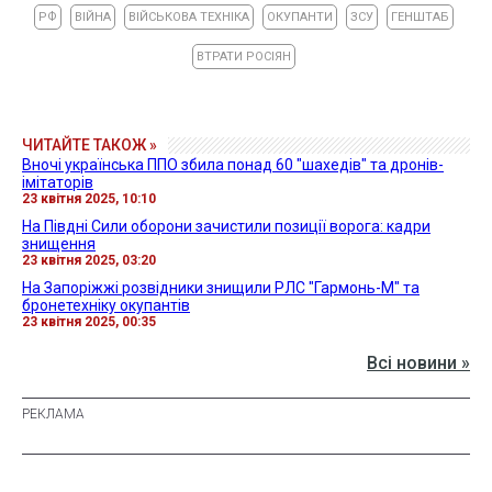
РФ
ВІЙНА
ВІЙСЬКОВА ТЕХНІКА
ОКУПАНТИ
ЗСУ
ГЕНШТАБ
ВТРАТИ РОСІЯН
ЧИТАЙТЕ ТАКОЖ »
Вночі українська ППО збила понад 60 "шахедів" та дронів-
імітаторів
23 квітня 2025, 10:10
На Півдні Сили оборони зачистили позиції ворога: кадри
знищення
23 квітня 2025, 03:20
На Запоріжжі розвідники знищили РЛС "Гармонь-М" та
бронетехніку окупантів
23 квітня 2025, 00:35
Всі новини »