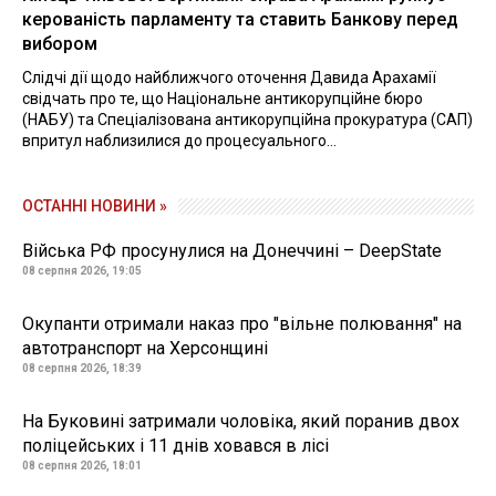
керованість парламенту та ставить Банкову перед
вибором
Слідчі дії щодо найближчого оточення Давида Арахамії
свідчать про те, що Національне антикорупційне бюро
(НАБУ) та Спеціалізована антикорупційна прокуратура (САП)
впритул наблизилися до процесуального...
ОСТАННІ НОВИНИ »
Війська РФ просунулися на Донеччині – DeepState
08 серпня 2026, 19:05
Окупанти отримали наказ про "вільне полювання" на
автотранспорт на Херсонщині
08 серпня 2026, 18:39
На Буковині затримали чоловіка, який поранив двох
поліцейських і 11 днів ховався в лісі
08 серпня 2026, 18:01