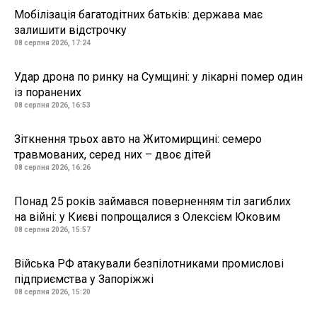
Мобілізація багатодітних батьків: держава має
залишити відстрочку
08 серпня 2026, 17:24
Удар дрона по ринку на Сумщині: у лікарні помер один
із поранених
08 серпня 2026, 16:53
Зіткнення трьох авто на Житомирщині: семеро
травмованих, серед них – двоє дітей
08 серпня 2026, 16:26
Понад 25 років займався поверненням тіл загиблих
на війні: у Києві попрощалися з Олексієм Юковим
08 серпня 2026, 15:57
Війська РФ атакували безпілотниками промислові
підприємства у Запоріжжі
08 серпня 2026, 15:20