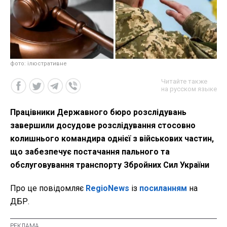
фото: ілюстративне
Читайте также
на русском языке
Працівники Державного бюро розслідувань
завершили досудове розслідування стосовно
колишнього командира однієї з військових частин,
що забезпечує постачання пального та
обслуговування транспорту Збройних Сил України
Про це повідомляє
RegioNews
із
посиланням
на
ДБР.