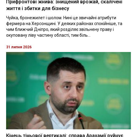
Прифронтові жнива: знищений врожай, скалічені
життя і збитки для бізнесу
Чуйка, бронежилет і шолом. Нині це звичайні атрибути
фермера на Херсонщині. У деяких районах спокійніше, та
чим ближчий Дніпро, який розділяє звільнену праву і
окуповану ліву частину області, тим біль...
31 липня 2026
Кінець тіньової вертикалі: справа Арахамії руйнує