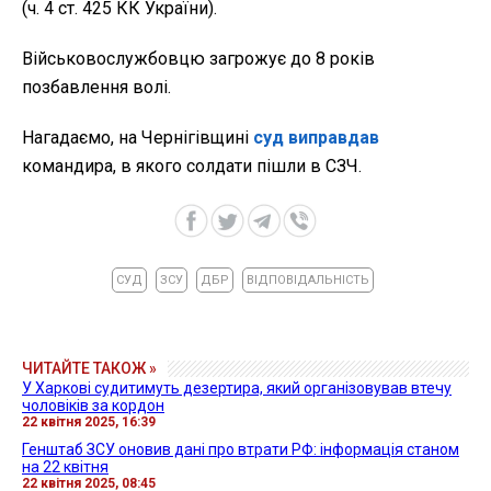
(ч. 4 ст. 425 КК України).
Військовослужбовцю загрожує до 8 років
позбавлення волі.
Нагадаємо, на Чернігівщині
суд виправдав
командира, в якого солдати пішли в СЗЧ.
СУД
ЗСУ
ДБР
ВІДПОВІДАЛЬНІСТЬ
ЧИТАЙТЕ ТАКОЖ »
У Харкові судитимуть дезертира, який організовував втечу
чоловіків за кордон
22 квітня 2025, 16:39
Генштаб ЗСУ оновив дані про втрати РФ: інформація станом
на 22 квітня
22 квітня 2025, 08:45