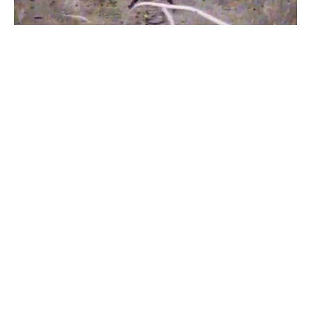
Бійці "Фенікса" ліквідували піхоту й бронетехніку ворога на
Донеччині
Всі відео »
ПУБЛІКАЦІЇ »