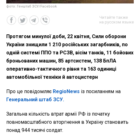
фото: Генштаб ЗСУ/Facebook
Читайте также
на русском языке
Протягом минулої доби, 22 квітня, Сили оборони
України знищили 1 210 російських загарбників, по
одній системі ППО та РСЗВ, вісім танків, 11 бойових
броньованих машин, 85 артсистем, 138 БпЛА
оперативно-тактичного рівня та 163 одиниці
автомобільної техніки й автоцистерн
Про це повідомляє
RegioNews
із посиланням на
Генеральний штаб ЗСУ.
Загальна кількість втрат армії РФ із початку
повномасштабного вторгнення в Україну становить
понад
944 тисячі солдат.