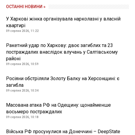
ОСТАННІ НОВИНИ »
У Харкові жінка організувала нарколазні у власній
квартирі
09 серпня 2026, 11:22
Ракетний удар по Харкову: двоє загиблих та 23
постраждалих внаслідок влучань у Салтівському
районі
09 серпня 2026, 10:59
Росіяни обстріляли Золоту Балку на Херсонщині: є
загибла
09 серпня 2026, 10:34
Масована атака РФ на Одещину: щонайменше
восьмеро постраждалих
09 серпня 2026, 10:18
Війська РФ просунулися на Донеччині – DeepState