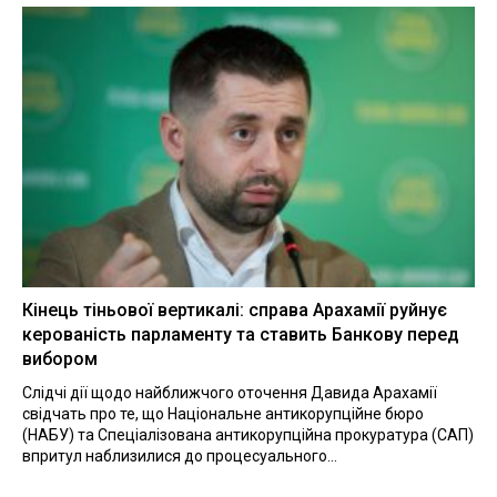
Кінець тіньової вертикалі: справа Арахамії руйнує
керованість парламенту та ставить Банкову перед
вибором
Слідчі дії щодо найближчого оточення Давида Арахамії
свідчать про те, що Національне антикорупційне бюро
(НАБУ) та Спеціалізована антикорупційна прокуратура (САП)
впритул наблизилися до процесуального...