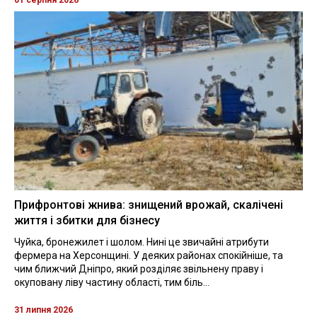
01 серпня 2026
Прифронтові жнива: знищений врожай, скалічені
життя і збитки для бізнесу
Чуйка, бронежилет і шолом. Нині це звичайні атрибути
фермера на Херсонщині. У деяких районах спокійніше, та
чим ближчий Дніпро, який розділяє звільнену праву і
окуповану ліву частину області, тим біль...
31 липня 2026