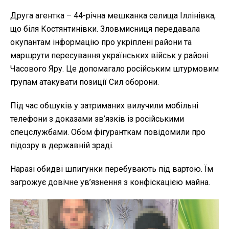
Друга агентка – 44-річна мешканка селища Іллінівка,
що біля Костянтинівки. Зловмисниця передавала
окупантам інформацію про укріплені райони та
маршрути пересування українських військ у районі
Часового Яру. Це допомагало російським штурмовим
групам атакувати позиції Сил оборони.
Під час обшуків у затриманих вилучили мобільні
телефони з доказами зв’язків із російськими
спецслужбами. Обом фігуранткам повідомили про
підозру в державній зраді.
Наразі обидві шпигунки перебувають під вартою. Їм
загрожує довічне ув’язнення з конфіскацією майна.