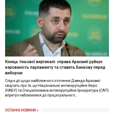
Кінець тіньової вертикалі: справа Арахамії руйнує
керованість парламенту та ставить Банкову перед
вибором
Слідчі дії щодо найближчого оточення Давида Арахамії
свідчать про те, що Національне антикорупційне бюро
(НАБУ) та Спеціалізована антикорупційна прокуратура (САП)
впритул наблизилися до процесуального...
ОСТАННІ НОВИНИ »