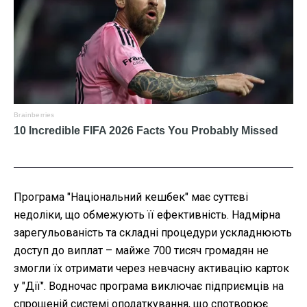
Програма "Національний кешбек" має суттєві
недоліки, що обмежують її ефективність. Надмірна
зарегульованість та складні процедури ускладнюють
доступ до виплат – майже 700 тисяч громадян не
змогли їх отримати через невчасну активацію карток
у "Дії". Водночас програма виключає підприємців на
спрощеній системі оподаткування, що спотворює