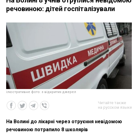
На Волині 8 учнів отруїлися невідомою
речовиною: дітей госпіталізували
ілюстративне фото: з відкритих джерел
Читайте также
на русском языке
На Волині до лікарні через отруєння невідомою
речовиною потрапило 8 школярів