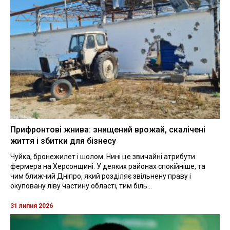
Прифронтові жнива: знищений врожай, скалічені
життя і збитки для бізнесу
Чуйка, бронежилет і шолом. Нині це звичайні атрибути
фермера на Херсонщині. У деяких районах спокійніше, та
чим ближчий Дніпро, який розділяє звільнену праву і
окуповану ліву частину області, тим біль...
31 липня 2026