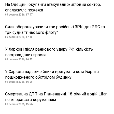
На Одещині окупанти атакували житловий сектор,
спалахнула пожежа
09 серпня 2026, 17:47
Сили оборони уразили три російські ЗРК, дві РЛС та
три судна "тіньового флоту"
09 серпня 2026, 17:10
У Харкові після ранкового удару РФ кількість
постраждалих зросла
09 серпня 2026, 16:45
У Харкові надзвичайники врятували кота Барні з
пошкодженого обстрілом будинку
09 серпня 2026, 16:20
Смертельна ДТП на Рівненщині: 18-річний водій Lifan
не впорався з керуванням
09 серпня 2026, 15:56