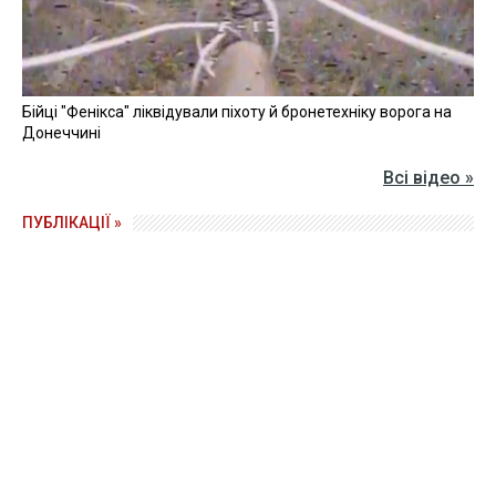
Бійці "Фенікса" ліквідували піхоту й бронетехніку ворога на
Донеччині
Всі відео »
ПУБЛІКАЦІЇ »