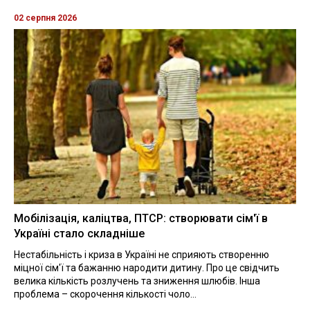
02 серпня 2026
Мобілізація, каліцтва, ПТСР: створювати сім'ї в
Україні стало складніше
Нестабільність і криза в Україні не сприяють створенню
міцної сім'ї та бажанню народити дитину. Про це свідчить
велика кількість розлучень та зниження шлюбів. Інша
проблема – скорочення кількості чоло...