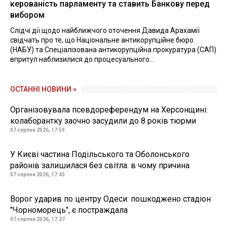
керованість парламенту та ставить Банкову перед
вибором
Слідчі дії щодо найближчого оточення Давида Арахамії
свідчать про те, що Національне антикорупційне бюро
(НАБУ) та Спеціалізована антикорупційна прокуратура (САП)
впритул наблизилися до процесуального...
ОСТАННІ НОВИНИ »
Організовувала псевдореферендум на Херсонщині:
колаборантку заочно засудили до 8 років тюрми
07 серпня 2026, 17:59
У Києві частина Подільського та Оболонського
районів залишилася без світла: в чому причина
07 серпня 2026, 17:43
Ворог ударив по центру Одеси: пошкоджено стадіон
"Чорноморець", є постраждала
07 серпня 2026, 17:27