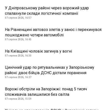
У Дніпровському районі через ворожий удар
спалахнули склади логістичної компанії
07 серпня 2026, 16:57
На Рівненщині автовоз злетів у занос і перекинувся:
пошкоджено чотири автомобілі
07 серпня 2026, 16:45
На Київщині чоловік загинув у вогні
07 серпня 2026, 16:30
Цинічний удар по рятувальниках у Запорізькому
районі: двоє бійців ДСНС дістали поранення
07 серпня 2026, 16:27
Ворожі обстріли на Запоріжжі: понад 5 тисяч
споживачів залишилися без світла
07 серпня 2026, 15:59