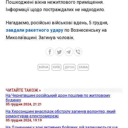
Пошкоджені вікна нежитлового приміщення.
Інформації щодо постраждалих не надходило.
Нагадаємо, російські військові вдень, 5 грудня,
завдали ракетного удару
по Вознесенську на
Миколаївщині. Загинув чоловік.
ВІЙНА
КИЇВ
ДРОН
КМВА
ЧИТАЙТЕ ТАКОЖ »
На Чернігівщині російський дрон поцілив по житловому
будинку
05 грудня 2024, 21:21
На Херсонщині внаслідок обстрілу загинув волонтер, який
ремонтував електромережі
05 грудня 2024, 19:19
На Донеччині у зоні активних бойових дій залишаються ще