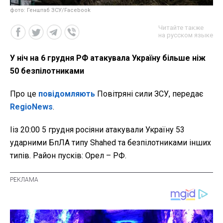
фото: Генштаб ЗСУ/Facebook
Читайте также
на русском языке
У ніч на 6 грудня РФ атакувала Україну більше ніж
50 безпілотниками
Про це
повідомляють
Повітряні сили ЗСУ, передає
RegioNews
.
Ііз 20:00 5 грудня росіяни атакували Україну 53
ударними БпЛА типу Shahed та безпілотниками інших
типів. Район пусків: Орел – РФ.