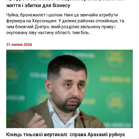
життя і збитки для бізнесу
Чуйка, бронежилет і шолом. Нині це звичайні атрибути
фермера на Херсонщині. У деяких районах спокійніше, та
чим ближчий Дніпро, який розділяє звільнену праву і
окуповану ліву частину області, тим біль...
31 липня 2026
Кінець тіньової вертикалі: справа Арахамії руйнує