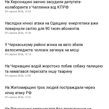
На Херсонщині заочно засудили депутата-
колаборанта з Чаплинки від КПРФ
09 серпня 2026, 13:53
Наслідки нічної атаки на Одещину: енергетики вже
повернули світло для 90 тисяч абонентів
09 серпня 2026, 13:23
У Черкаському районі жінка на авто збила
велосипедиста: чоловік загинув на місці
09 серпня 2026, 13:12
На Черкащині водій жорстоко побив собаку палицею
та намагався переїхати іншу тварину
09 серпня 2026, 12:55
На Житомирщині троє людей постраждали через
нічну атаку РФ
09 серпня 2026, 12:21
На Рівненщині мотоцикліст без посвідчення на