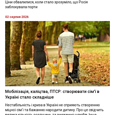
Ціни обвалилися, коли стало зрозуміло, що Росія
заблокувала порти
02 серпня 2026
Мобілізація, каліцтва, ПТСР: створювати сім'ї в
Україні стало складніше
Нестабільність і криза в Україні не сприяють створенню
міцної сім'ї та бажанню народити дитину. Про це свідчить
велика кількість розлучень та зниження шлюбів. Інша