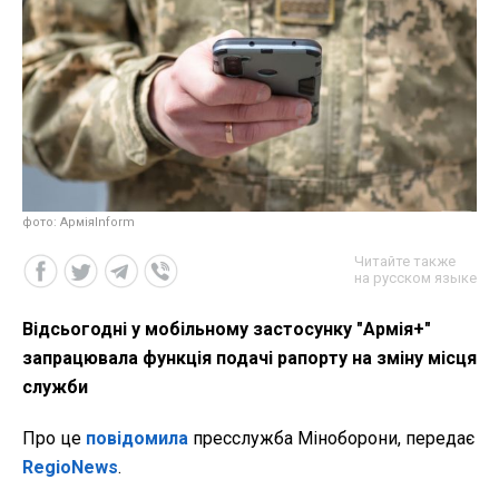
фото: АрміяInform
Читайте также
на русском языке
Відсьогодні у мобільному застосунку "Армія+"
запрацювала функція подачі рапорту на зміну місця
служби
Про це
повідомила
пресслужба Міноборони, передає
RegioNews
.