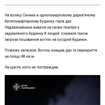
На вулиці Сеника в одноповерховому дерев'яному
багатоквартирному будинку горів дах.
Надзвичайники вивели на свіже повітря з
задимленого будинку 8 людей. Існувала також
загроза поширення вогню на сусідній будинок.
Пожежу загасили. Вогонь знищив дах та перекриття
на площі 48 кв.м.
На щастя, ніхто не постраждав.