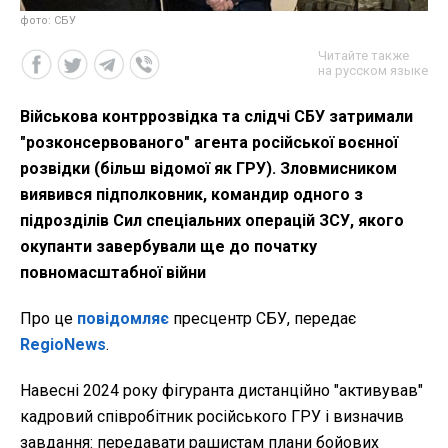
фото: СБУ
Читайте также
на русском языке
Військова контррозвідка та слідчі СБУ затримали
"розконсервованого" агента російської воєнної
розвідки (більш відомої як ГРУ). Зловмисником
виявився підполковник, командир одного з
підрозділів Сил спеціальних операцій ЗСУ, якого
окупанти завербували ще до початку
повномасштабної війни
Про це
повідомляє
пресцентр СБУ, передає
RegioNews
.
Навесні 2024 року фігуранта дистанційно "активував"
кадровий співробітник російського ГРУ і визначив
завдання: передавати рашистам плани бойових