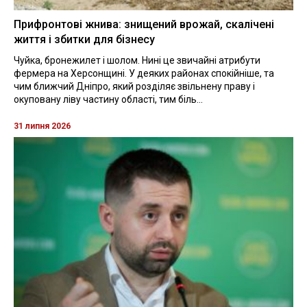
Прифронтові жнива: знищений врожай, скалічені
життя і збитки для бізнесу
Чуйка, бронежилет і шолом. Нині це звичайні атрибути
фермера на Херсонщині. У деяких районах спокійніше, та
чим ближчий Дніпро, який розділяє звільнену праву і
окуповану ліву частину області, тим біль...
31 липня 2026