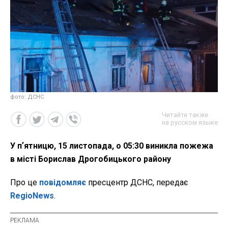
фото: ДСНС
Читайте также
на русском языке
У пʼятницю, 15 листопада, о 05:30 виникла пожежа
в місті Борислав Дрогобицького району
Про це
повідомляє
пресцентр ДСНС, передає
RegioNews
.