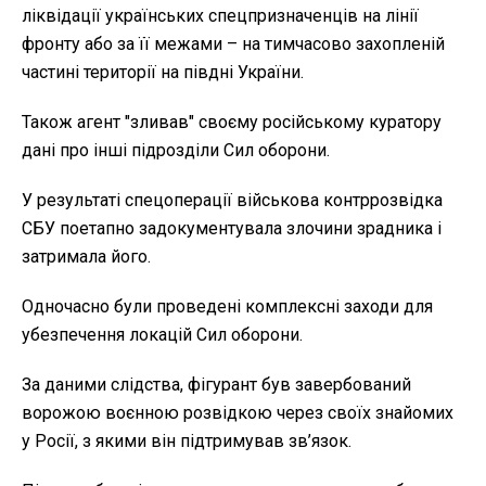
ліквідації українських спецпризначенців на лінії
фронту або за її межами – на тимчасово захопленій
частині території на півдні України.
Також агент "зливав" своєму російському куратору
дані про інші підрозділи Сил оборони.
У результаті спецоперації військова контррозвідка
СБУ поетапно задокументувала злочини зрадника і
затримала його.
Одночасно були проведені комплексні заходи для
убезпечення локацій Сил оборони.
За даними слідства, фігурант був завербований
ворожою воєнною розвідкою через своїх знайомих
у Росії, з якими він підтримував зв’язок.