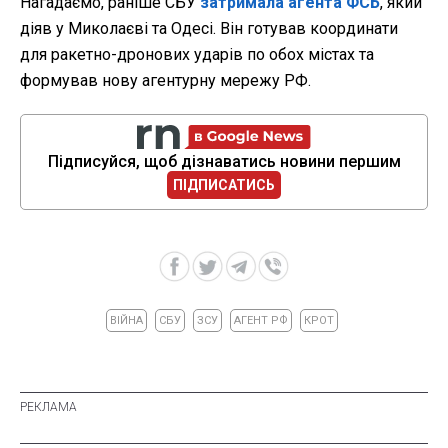
Нагадаємо, раніше СБУ
затримала агента ФСБ
, який
діяв у Миколаєві та Одесі. Він готував координати
для ракетно-дронових ударів по обох містах та
формував нову агентурну мережу РФ.
Підписуйся, щоб дізнаватись новини першим
ПІДПИСАТИСЬ
ВІЙНА
СБУ
ЗСУ
АГЕНТ РФ
КРОТ