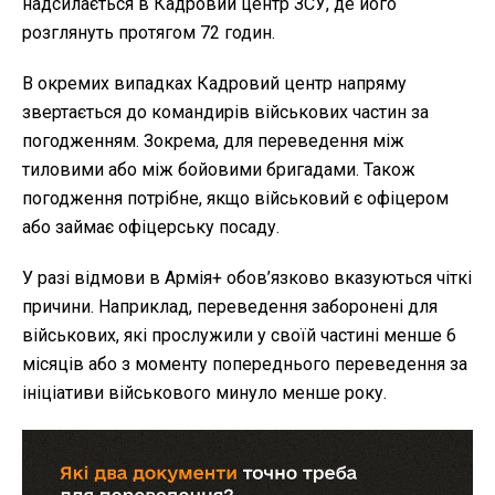
надсилається в Кадровий центр ЗСУ, де його
розглянуть протягом 72 годин.
В окремих випадках Кадровий центр напряму
звертається до командирів військових частин за
погодженням. Зокрема, для переведення між
тиловими або між бойовими бригадами. Також
погодження потрібне, якщо військовий є офіцером
або займає офіцерську посаду.
У разі відмови в Армія+ обов’язково вказуються чіткі
причини. Наприклад, переведення заборонені для
військових, які прослужили у своїй частині менше 6
місяців або з моменту попереднього переведення за
ініціативи військового минуло менше року.