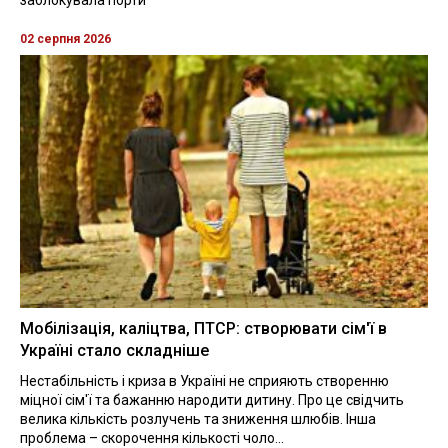
02 серпня 2026
Мобілізація, каліцтва, ПТСР: створювати сім'ї в
Україні стало складніше
Нестабільність і криза в Україні не сприяють створенню
міцної сім'ї та бажанню народити дитину. Про це свідчить
велика кількість розлучень та зниження шлюбів. Інша
проблема – скорочення кількості чоло...