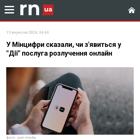
13 вересня 2024, 04:44
У Мінцифри сказали, чи з'явиться у
"Дії" послуга розлучення онлайн
фото: usm.media