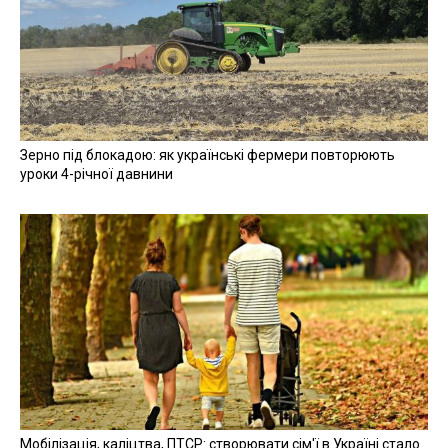
Зерно під блокадою: як українські фермери повторюють
уроки 4-річної давнини
Мобілізація, каліцтва, ПТСР: створювати сім'ї в Україні стало