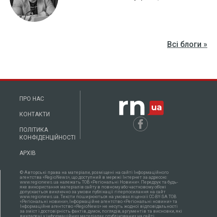
Всі блоги »
ПРО НАС
КОНТАКТИ
ПОЛІТИКА
КОНФІДЕНЦІЙНОСТІ
АРХІВ
© Авторські права на матеріали, розміщені на сайті Інформаційного
агентства «RegioNews», що доступний в мережі Інтернет за адресою:
www.regionews.ua належать ТОВ «Регіональні Новини». Передрук та будь-
яке використання матеріалів сайту в повному або частковому об'ємі
допускається виключно за умови публікації гіперпосилання на сайт
www.regionews.ua. Тексти поширюються нa умовах ліцензії CC-BY-SA ТОВ
«Регіональні новини», Інформаційне агентство «Регіональні новини» та
Інформаційне агентство «RegioNews» не несуть жодної відповідальності
за зміст і достовірність фактів, думок, поглядів, аргументів та висновки, які
викладені у інформаційних матеріалах, опублікованих на сайті