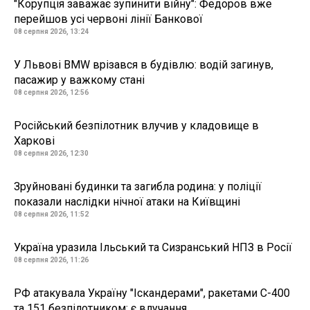
"Корупція заважає зупинити війну": Федоров вже
перейшов усі червоні лінії Банкової
08 серпня 2026, 13:24
У Львові BMW врізався в будівлю: водій загинув,
пасажир у важкому стані
08 серпня 2026, 12:56
Російський безпілотник влучив у кладовище в
Харкові
08 серпня 2026, 12:30
Зруйновані будинки та загибла родина: у поліції
показали наслідки нічної атаки на Київщині
08 серпня 2026, 11:52
Україна уразила Ільський та Сизранський НПЗ в Росії
08 серпня 2026, 11:26
РФ атакувала Україну "Іскандерами", ракетами С-400
та 151 безпілотником: є влучання