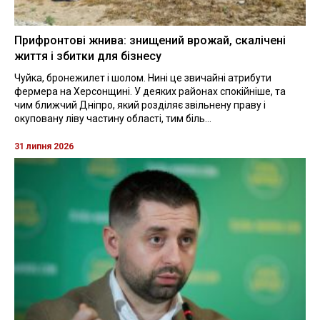
Прифронтові жнива: знищений врожай, скалічені
життя і збитки для бізнесу
Чуйка, бронежилет і шолом. Нині це звичайні атрибути
фермера на Херсонщині. У деяких районах спокійніше, та
чим ближчий Дніпро, який розділяє звільнену праву і
окуповану ліву частину області, тим біль...
31 липня 2026