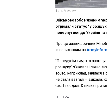
фото: Facebook
Військовозобов'язаним укр
отримали статус "у розшуку
повернутися до України та
Про це заявив речник Міно
із посиланням на
ArmyInfor
"Передусім тим, хто застосун
розшуку" з’явився і якщо л
Тобто, наприклад, знялася з 
не стала взагалі – виїхала, 
час. І так далі. Є низка причи