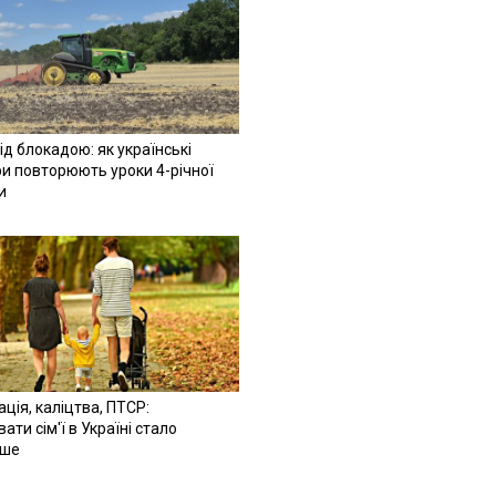
ід блокадою: як українські
и повторюють уроки 4-річної
и
ація, каліцтва, ПТСР:
ати сім'ї в Україні стало
іше