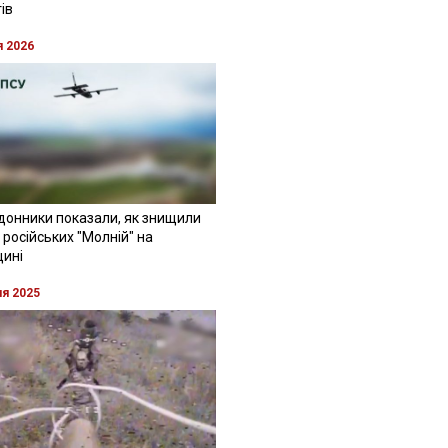
ів
я 2026
донники показали, як знищили
 російських "Молній" на
щині
ня 2025