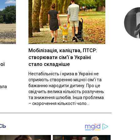
Мобілізація, каліцтва, ПТСР:
створювати сім'ї в Україні
ої
стало складніше
Нестабільність і криза в Україні не
сприяють створенню міцної сім'ї та
бажанню народити дитину. Про це
вала
свідчить велика кількість розлучень
та зниження шлюбів. Інша проблема
– скорочення кількості чоло...