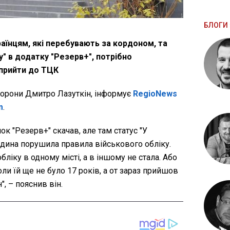
БЛОГИ 
аїнцям, які перебувають за кордоном, та
" в додатку "Резерв+", потрібно
 прийти до ТЦК
борони Дмитро Лазуткін, інформує
RegioNews
m
.
ок "Резерв+" скачав, але там статус "У
юдина порушила правила військового обліку.
обліку в одному місті, а в іншому не стала. Або
коли їй ще не було 17 років, а от зараз прийшов
н", – пояснив він.