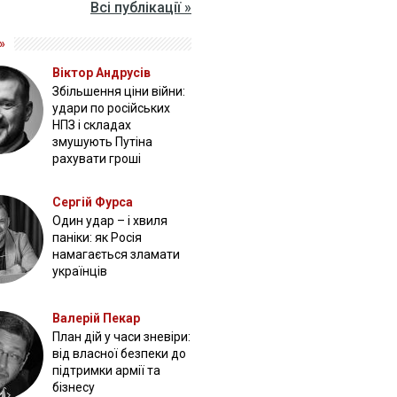
Всі публікації »
»
Віктор Андрусів
Збільшення ціни війни:
удари по російських
НПЗ і складах
змушують Путіна
рахувати гроші
Сергій Фурса
Один удар – і хвиля
паніки: як Росія
намагається зламати
українців
Валерій Пекар
План дій у часи зневіри:
від власної безпеки до
підтримки армії та
бізнесу