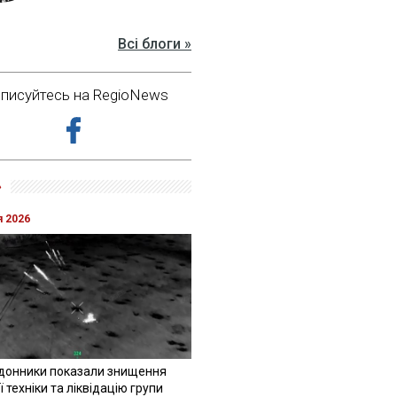
Всі блоги »
дписуйтесь на RegioNews
»
я 2026
донники показали знищення
 техніки та ліквідацію групи