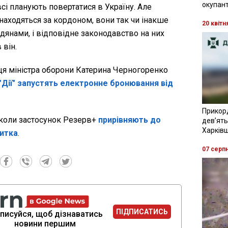
окупант
всі планують повертатися в Україну. Але
 знаходяться за кордоном, вони так чи інакше
20 квітн
нами, і відповідне законодавство на них
 він.
ця міністра оборони Катерина Черногоренко
 "Дії" запустять електронне бронювання від
Прикор
 коли застосунок Резерв+
прирівняють до
девʼять
Харків
витка
.
07 серп
ПІДПИСАТИСЬ
писуйся, щоб дізнаватись
новини першим