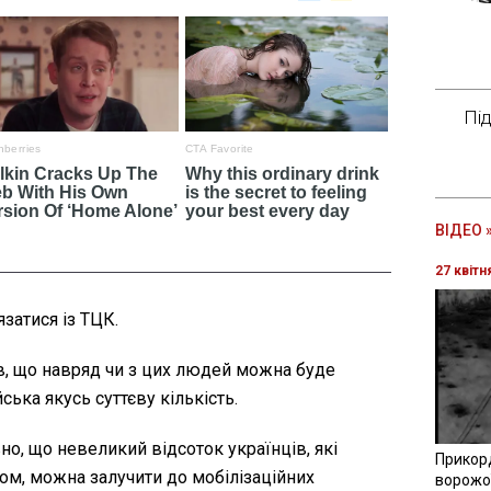
Пі
ВІДЕО 
27 квітн
затися із ТЦК.
в, що навряд чи з цих людей можна буде
ська якусь суттєву кількість.
но, що невеликий відсоток українців, які
Прикор
ом, можна залучити до мобілізаційних
ворожої