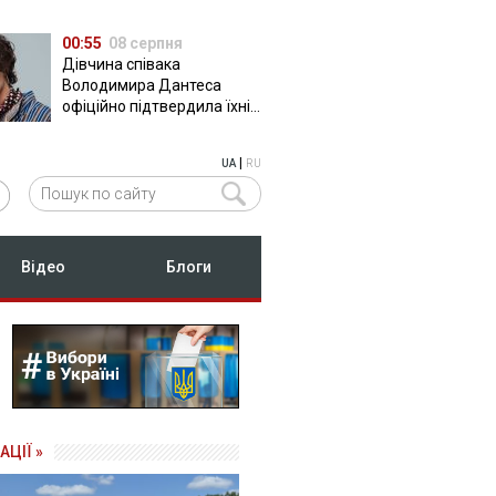
00:55
08 серпня
Дівчина співака
Володимира Дантеса
офіційно підтвердила їхні
стосунки
|
UA
RU
Відео
Блоги
АЦІЇ »