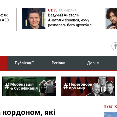
01:35
08 серпня
є: як
Ведучий Анатолій
а АЗС
Анатоліч зізнався, чому
розпалась його дружба з
Остапчуком
Публікації
Регіони
Досьє
ПУБЛІК
 кордоном, які