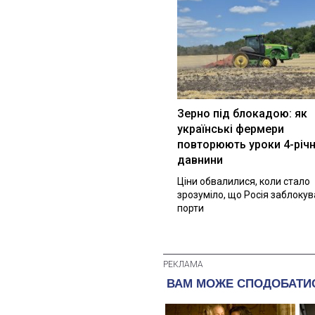
Зерно під блокадою: як
українські фермери
повторюють уроки 4-річн
давнини
Ціни обвалилися, коли стало
зрозуміло, що Росія заблоку
порти