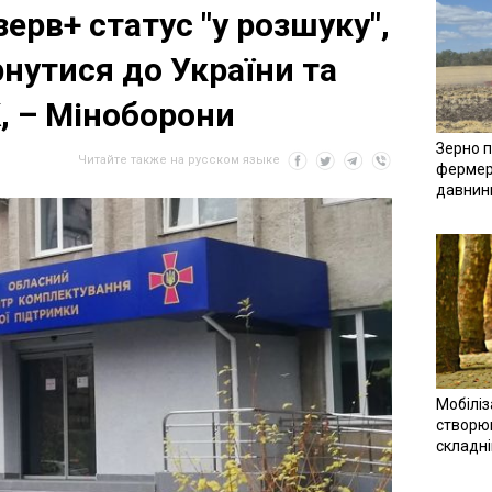
ерв+ статус "у розшуку",
нутися до України та
, – Міноборони
Зерно п
Читайте также на русском языке
фермер
давнин
Мобіліз
створюв
складн