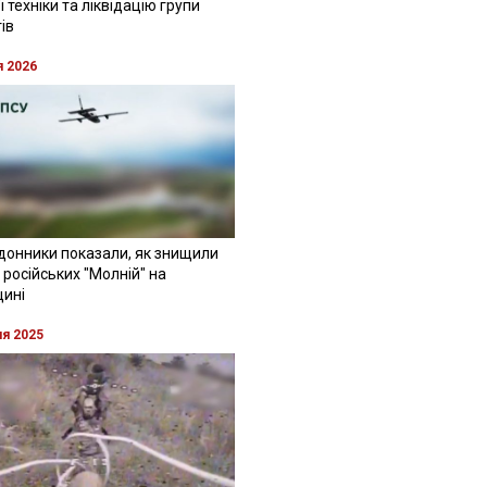
 техніки та ліквідацію групи
ів
я 2026
донники показали, як знищили
 російських "Молній" на
щині
ня 2025