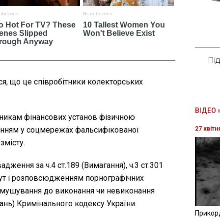
Пі
ося, що це співробітники колекторських
ВІДЕО 
никам фінансових установ фізичною
нням у соцмережах фальсифікованої
27 квітн
змісту.
дження за ч.4 ст.189 (Вимагання), ч.3 ст.301
бут і розповсюдженням порнографічних
Примушування до виконання чи невиконання
ань) Кримінального кодексу України.
Прикор