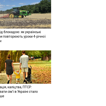
ід блокадою: як українські
и повторюють уроки 4-річної
и
ація, каліцтва, ПТСР:
ати сім'ї в Україні стало
іше