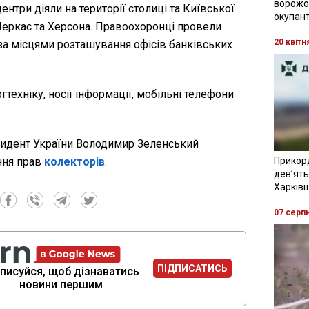
ворожої
ентри діяли на території столиці та Київської
окупант
 Черкас та Херсона. Правоохоронці провели
20 квітн
за місцями розташування офісів банківських
техніку, носії інформації, мобільні телефони
зидент України Володимир Зеленський
ння прав
колекторів
.
Прикор
девʼять
Харків
07 серп
ПІДПИСАТИСЬ
писуйся, щоб дізнаватись
новини першим