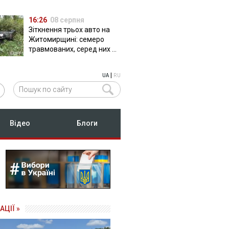
16:26
08 серпня
Зіткнення трьох авто на
Житомирщині: семеро
травмованих, серед них –
двоє дітей
|
UA
RU
Відео
Блоги
АЦІЇ »