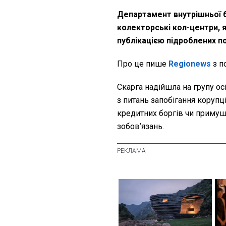
Департамент внутрішньої б
колекторські кол-центри, 
публікацією підроблених п
Про це пише
Regionews
з п
Скарга надійшла на групу осі
з питань запобігання корупц
кредитних боргів чи приму
зобов’язань.