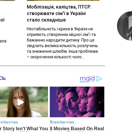
Мобілізація, каліцтва, ПТСР:
створювати сім'ї в Україні
ої
стало складніше
Нестабільність і криза в Україні не
сприяють створенню міцної сім'ї та
бажанню народити дитину. Про це
вала
свідчить велика кількість розлучень
та зниження шлюбів. Інша проблема
– скорочення кількості чоло...