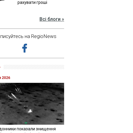
рахувати гроші
Всі блоги »
дписуйтесь на RegioNews
»
я 2026
донники показали знищення