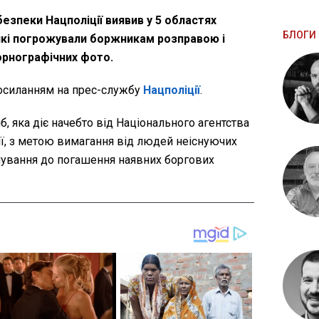
езпеки Нацполіції виявив у 5 областях
БЛОГИ 
які погрожували боржникам розправою і
орнографічних фото.
осиланням на прес-службу
Нацполіції
.
б, яка діє начебто від Національного агентства
ії, з метою вимагання від людей неіснуючих
шування до погашення наявних боргових