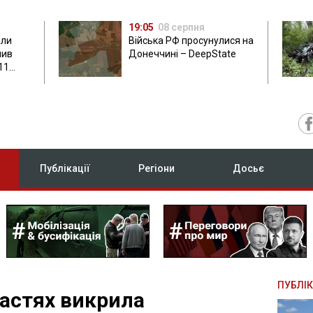
19:05
08 серпня
али
Війська РФ просунулися на
нив
Донеччині – DeepState
11
Публікації
Регіони
Досьє
ПУБЛІК
ластях викрила