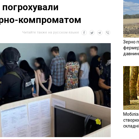
і погрохували
рно-компроматом
Читайте также на русском языке
Зерно п
фермер
давнин
Мобіліз
створюв
складн