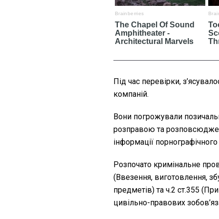
Під час перевірки, з’ясувал
компаній.
Вони погрожували позичаль
розправою та розповсюдже
інформації порнографічного 
Розпочато кримінальне прова
(Ввезення, виготовлення, з
предметів) та ч.2 ст.355 (
цивільно-правових зобов’яз