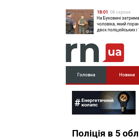
18:01
08 серпня
На Буковині затрим
чоловіка, який пора
двох поліцейських і 
днів ховався в лісі
Головна
Новини
Поліція в 5 об