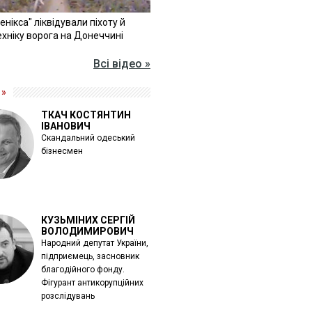
Фенікса" ліквідували піхоту й
хніку ворога на Донеччині
Всі відео »
 »
ТКАЧ КОСТЯНТИН
ІВАНОВИЧ
Скандальний одеський
бізнесмен
КУЗЬМІНИХ СЕРГІЙ
ВОЛОДИМИРОВИЧ
Народний депутат України,
підприємець, засновник
благодійного фонду.
Фігурант антикорупційних
розслідувань