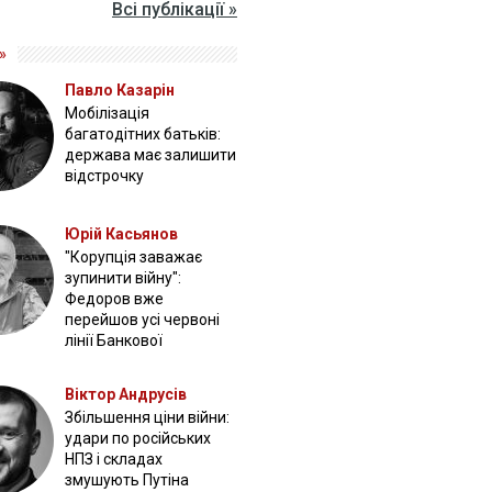
Всі публікації »
»
Павло Казарін
Мобілізація
багатодітних батьків:
держава має залишити
відстрочку
Юрій Касьянов
"Корупція заважає
зупинити війну":
Федоров вже
перейшов усі червоні
лінії Банкової
Віктор Андрусів
Збільшення ціни війни:
удари по російських
НПЗ і складах
змушують Путіна