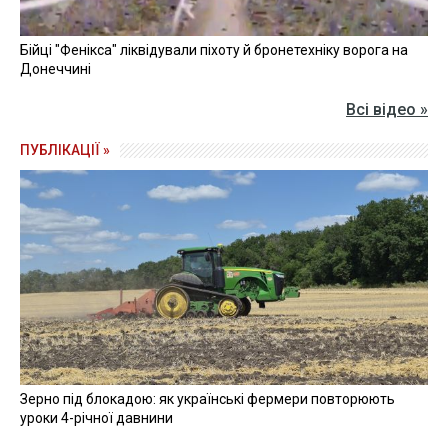
Бійці "Фенікса" ліквідували піхоту й бронетехніку ворога на
Донеччині
Всі відео »
ПУБЛІКАЦІЇ »
Зерно під блокадою: як українські фермери повторюють
уроки 4-річної давнини