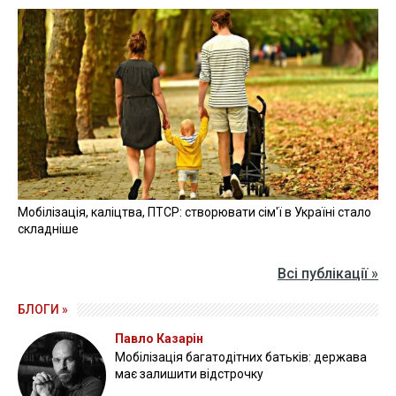
Мобілізація, каліцтва, ПТСР: створювати сім'ї в Україні стало
складніше
Всі публікації »
БЛОГИ »
Павло Казарін
Мобілізація багатодітних батьків: держава
має залишити відстрочку