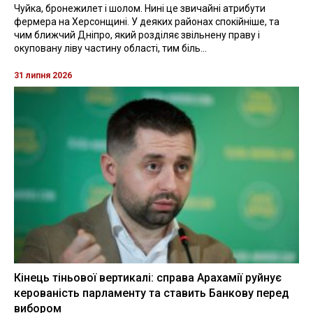
Чуйка, бронежилет і шолом. Нині це звичайні атрибути
фермера на Херсонщині. У деяких районах спокійніше, та
чим ближчий Дніпро, який розділяє звільнену праву і
окуповану ліву частину області, тим біль...
31 липня 2026
Кінець тіньової вертикалі: справа Арахамії руйнує
керованість парламенту та ставить Банкову перед
вибором