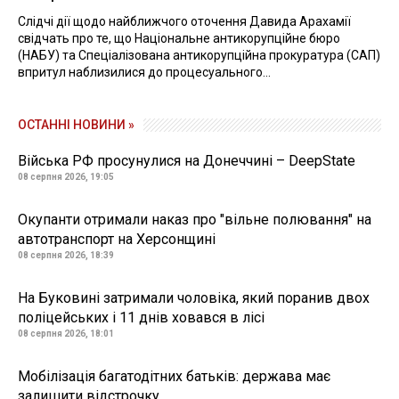
Слідчі дії щодо найближчого оточення Давида Арахамії
свідчать про те, що Національне антикорупційне бюро
(НАБУ) та Спеціалізована антикорупційна прокуратура (САП)
впритул наблизилися до процесуального...
ОСТАННІ НОВИНИ »
Війська РФ просунулися на Донеччині – DeepState
08 серпня 2026, 19:05
Окупанти отримали наказ про "вільне полювання" на
автотранспорт на Херсонщині
08 серпня 2026, 18:39
На Буковині затримали чоловіка, який поранив двох
поліцейських і 11 днів ховався в лісі
08 серпня 2026, 18:01
Мобілізація багатодітних батьків: держава має
залишити відстрочку