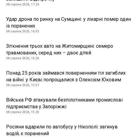
08 серпня 2026, 17:24
Удар дрона по ринку на Сумщині: у лікарні помер один
із поранених
08 серпня 2026, 16:53
Зіткнення трьох авто на Житомирщині: семеро
травмованих, серед них – двоє дітей
08 серпня 2026, 16:26
Понад 25 років займався поверненням тіл загиблих
на війні: у Києві попрощалися з Олексієм Юковим
08 серпня 2026, 15:57
Війська РФ атакували безпілотниками промислові
підприємства у Запоріжжі
08 серпня 2026, 15:20
Росіяни вдарили по автобусу у Нікополі: загинув
водій, є поранений