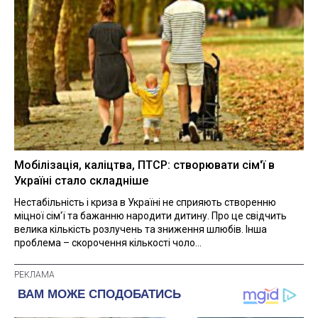
Мобілізація, каліцтва, ПТСР: створювати сім'ї в
Україні стало складніше
Нестабільність і криза в Україні не сприяють створенню
міцної сім'ї та бажанню народити дитину. Про це свідчить
велика кількість розлучень та зниження шлюбів. Інша
проблема – скорочення кількості чоло...