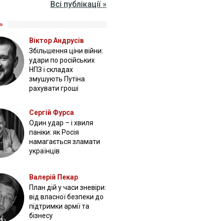
Всі публікації »
»
Віктор Андрусів
Збільшення ціни війни:
удари по російських
НПЗ і складах
змушують Путіна
рахувати гроші
Сергій Фурса
Один удар – і хвиля
паніки: як Росія
намагається зламати
українців
Валерій Пекар
План дій у часи зневіри:
від власної безпеки до
підтримки армії та
бізнесу