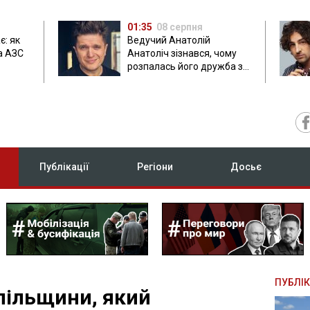
01:35
08 серпня
є: як
Ведучий Анатолій
а АЗС
Анатоліч зізнався, чому
розпалась його дружба з
Остапчуком
Публікації
Регіони
Досьє
ПУБЛІК
пільщини, який