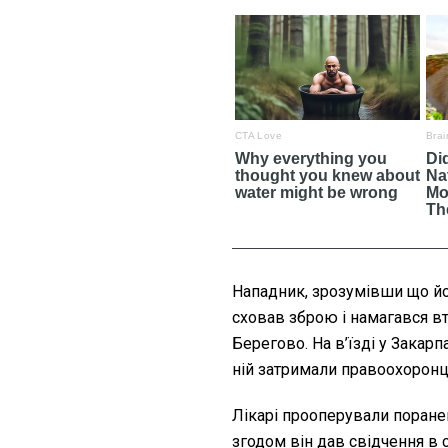
Нападник, зрозумівши що йо
сховав зброю і намагався вт
Берегово. На в’їзді у Закар
ній затримали правоохоронці.
Лікарі прооперували поранен
згодом він дав свідчення в с