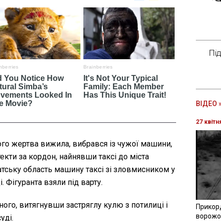
Пі
ВІДЕО 
27 квітн
го жертва вижила, вибрався із чужої машини,
екти за кордон, найнявши таксі до міста
патську область машину таксі зі зловмисником у
 Фігуранта взяли під варту.
ого, витягнувши застряглу кулю з потилиці і
Прикор
ворожої
уді.