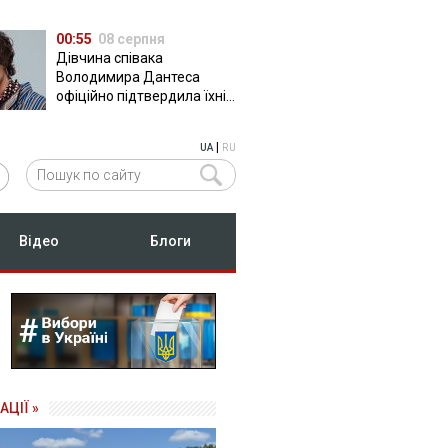
00:55
08 серпня
Дівчина співака
Володимира Дантеса
офіційно підтвердила їхні
стосунки
|
UA
RU
Відео
Блоги
АЦІЇ »