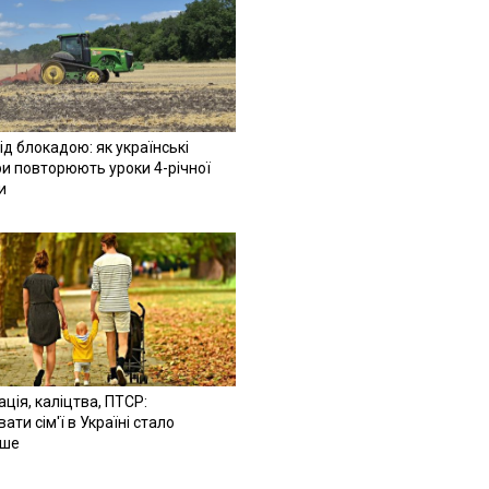
ід блокадою: як українські
и повторюють уроки 4-річної
и
ація, каліцтва, ПТСР:
ати сім'ї в Україні стало
іше