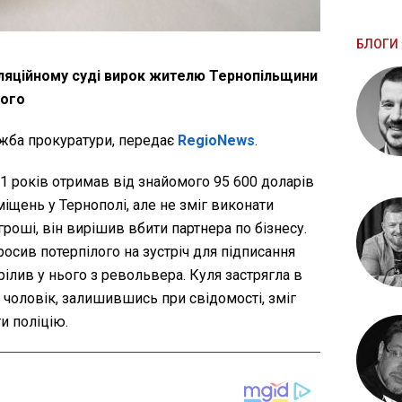
БЛОГИ 
ляційному суді вирок жителю Тернопільщини
мого
жба прокуратури, передає
RegioNews
.
 років отримав від знайомого 95 600 доларів
іщень у Тернополі, але не зміг виконати
гроші, він вирішив вбити партнера по бізнесу.
росив потерпілого на зустріч для підписання
трілив у нього з револьвера. Куля застрягла в
 чоловік, залишившись при свідомості, зміг
ти поліцію.