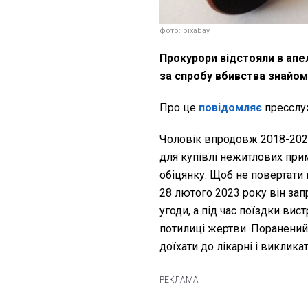
фото: pixabay
Прокурори відстояли в апе
за спробу вбивства знайо
Про це
повідомляє
пресслу
Чоловік впродовж 2018-2021
для купівлі нежитлових прим
обіцянку. Щоб не повертати 
28 лютого 2023 року він зап
угоди, а під час поїздки вис
потилиці жертви. Поранений
доїхати до лікарні і виклика