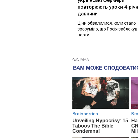
українські фермери
повторюють уроки 4-річн
давнини
Ціни обвалилися, коли стало
зрозуміло, що Росія заблоку
порти