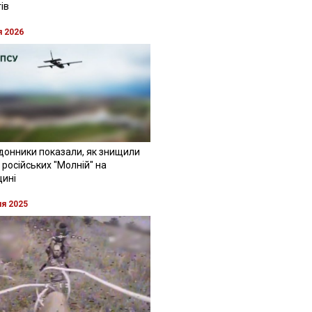
ів
я 2026
донники показали, як знищили
 російських "Молній" на
щині
ня 2025