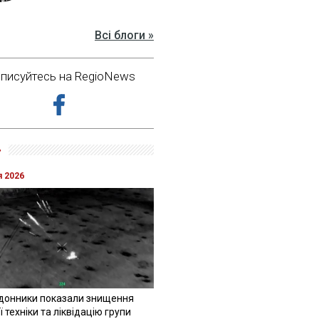
Всі блоги »
дписуйтесь на RegioNews
»
я 2026
донники показали знищення
 техніки та ліквідацію групи