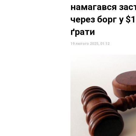
намагався зас
через борг у $
ґрати
19 лютого 2025, 01:12