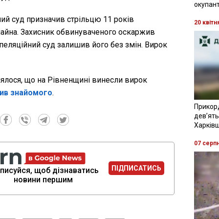
окупант
ий суд призначив стрільцю 11 років
20 квітн
майна. Захисник обвинуваченого оскаржив
пеляційний суд залишив його без змін. Вирок
ялося, що на Рівненщині винесли вирок
ив знайомого
.
Прикор
девʼять
Харків
07 серп
ПІДПИСАТИСЬ
писуйся, щоб дізнаватись
новини першим