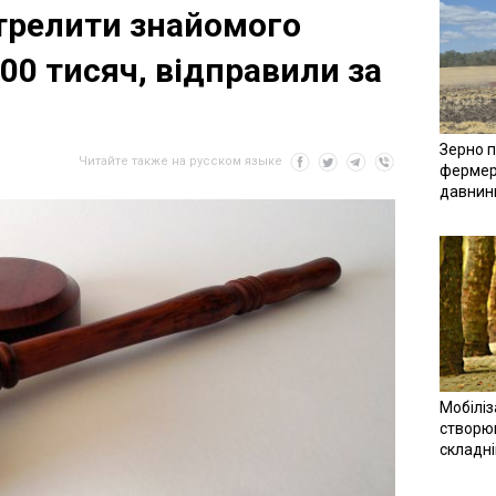
трелити знайомого
100 тисяч, відправили за
Зерно п
Читайте также на русском языке
фермер
давнин
Мобіліз
створюв
складн