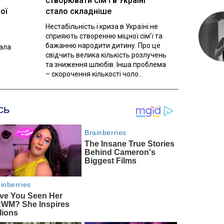
створювати сім'ї в Україні
ої
стало складніше
Нестабільність і криза в Україні не
сприяють створенню міцної сім'ї та
бажанню народити дитину. Про це
вала
свідчить велика кількість розлучень
та зниження шлюбів. Інша проблема
– скорочення кількості чоло...