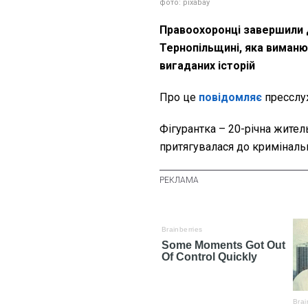
фото: pixabay
Правоохоронці завершили 
Тернопільщині, яка виманю
вигаданих історій
Про це
повідомляє
пресслуж
Фігурантка – 20-річна жите
притягувалася до кримінальн