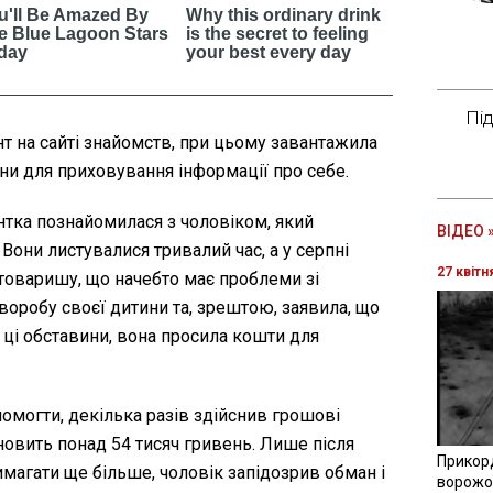
Пі
т на сайті знайомств, при цьому завантажила
ни для приховування інформації про себе.
нтка познайомилася з чоловіком, який
ВІДЕО 
 Вони листувалися тривалий час, а у серпні
27 квітн
 товаришу, що начебто має проблеми зі
воробу своєї дитини та, зрештою, заявила, що
і ці обставини, вона просила кошти для
омогти, декілька разів здійснив грошові
новить понад 54 тисяч гривень. Лише після
Прикор
вимагати ще більше, чоловік запідозрив обман і
ворожої