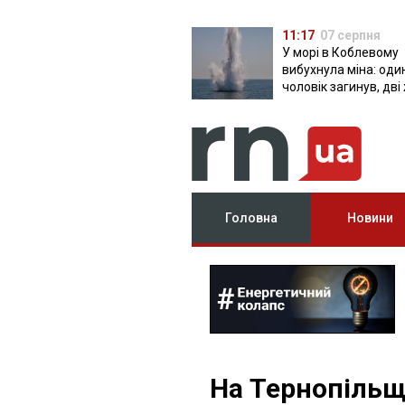
11:17
07 серпня
У морі в Коблевому
вибухнула міна: оди
чоловік загинув, дві
поранені
Головна
Новини
На Тернопільщ