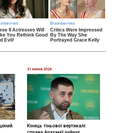
31 липня 2026
щений
Кінець тіньової вертикалі:
і
справа Арахамії руйнує