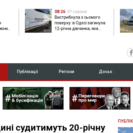
08:26
07 серпня
Вистрибнула з сьомого
н
поверху: в Одесі загинула
 жінки
12-річна дівчинка, яка
приїхала на відпочинок
Публікації
Регіони
Досьє
ПУБЛІК
ині судитимуть 20-річну