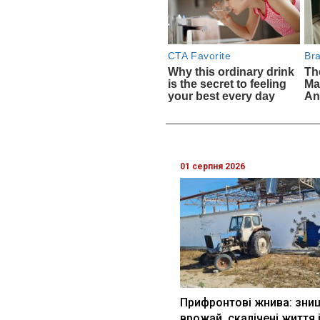
01 серпня 2026
Прифронтові жнива: зни
врожай, скалічені життя 