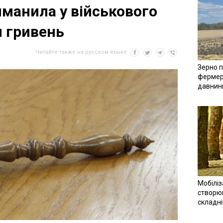
иманила у військового
ч гривень
Читайте также на русском языке
Зерно п
фермер
давнин
Мобіліз
створюв
складн