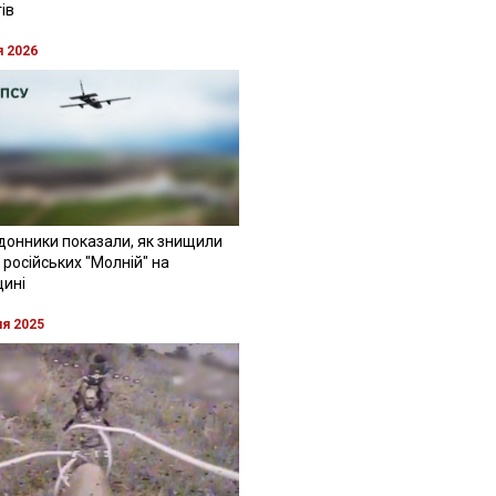
ів
я 2026
донники показали, як знищили
 російських "Молній" на
щині
ня 2025