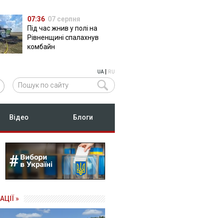
07:36
07 серпня
Під час жнив у полі на
Рівненщині спалахнув
комбайн
|
UA
RU
Відео
Блоги
АЦІЇ »