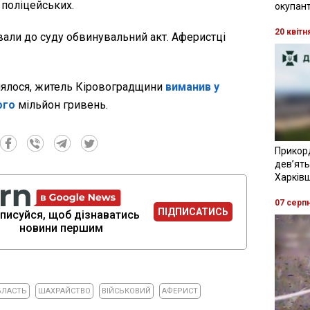
поліцейських.
окупант
20 квітн
вали до суду обвинувальний акт. Аферистці
лялося, житель Кіровоградщини
виманив у
ого
мільйон гривень.
Прикор
девʼять
Харків
07 серп
ПІДПИСАТИСЬ
писуйся, щоб дізнаватись
новини першим
БЛАСТЬ
ШАХРАЙСТВО
ВІЙСЬКОВИЙ
АФЕРИСТ