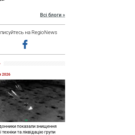
Всі блоги »
дписуйтесь на RegioNews
»
я 2026
донники показали знищення
 техніки та ліквідацію групи