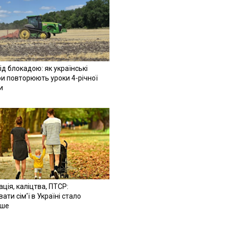
ід блокадою: як українські
и повторюють уроки 4-річної
и
ація, каліцтва, ПТСР:
ати сім'ї в Україні стало
іше