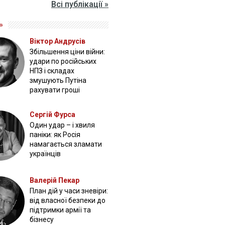
Всі публікації »
»
Віктор Андрусів
Збільшення ціни війни:
удари по російських
НПЗ і складах
змушують Путіна
рахувати гроші
Сергій Фурса
Один удар – і хвиля
паніки: як Росія
намагається зламати
українців
Валерій Пекар
План дій у часи зневіри:
від власної безпеки до
підтримки армії та
бізнесу