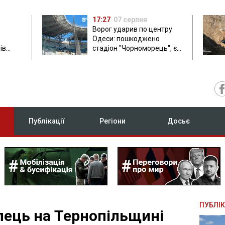
17:27
07 серпня
Ворог ударив по центру
Одеси: пошкоджено
ів
стадіон "Чорноморець", є
ла: в
постраждала
Публікації
Регіони
Досьє
ПУБЛІК
пець на Тернопільщині