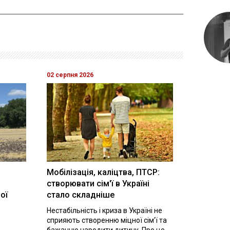
02 серпня 2026
Мобілізація, каліцтва, ПТСР:
створювати сім'ї в Україні
ої
стало складніше
Нестабільність і криза в Україні не
сприяють створенню міцної сім'ї та
бажанню народити дитину. Про це