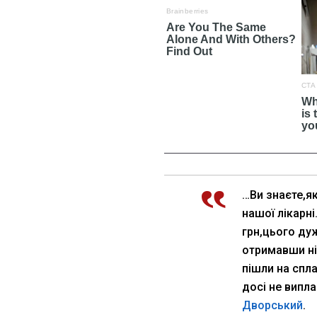
…Ви знаєте,я
нашої лікарн
грн,цього ду
отримавши ні
пішли на спла
досі не випл
Дворський
.