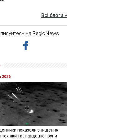
Всі блоги »
дписуйтесь на RegioNews
»
я 2026
донники показали знищення
 техніки та ліквідацію групи