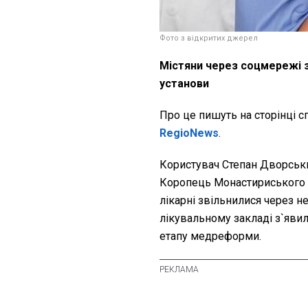
Фото з відкритих джерел
Містяни через соцмережі 
установи
Про це пишуть на сторінці с
RegioNews
.
Користувач Степан Дворськи
Коропець Монастириського ра
лікарні звільнилися через не
лікувальному закладі з`явил
етапу медреформи.