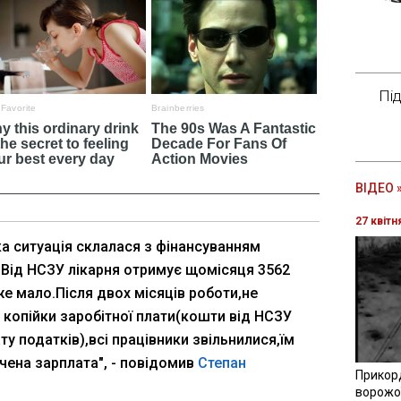
Пі
ВІДЕО 
27 квітн
ка ситуація склалася з фінансуванням
і.Від НСЗУ лікарня отримує щомісяця 3562
же мало.Після двох місяців роботи,не
 копійки заробітної плати(кошти від НСЗУ
ту податків),всі працівники звільнилися,їм
ачена зарплата", - повідомив
Степан
Прикор
ворожої