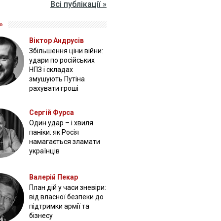
Всі публікації »
»
Віктор Андрусів
Збільшення ціни війни:
удари по російських
НПЗ і складах
змушують Путіна
рахувати гроші
Сергій Фурса
Один удар – і хвиля
паніки: як Росія
намагається зламати
українців
Валерій Пекар
План дій у часи зневіри:
від власної безпеки до
підтримки армії та
бізнесу