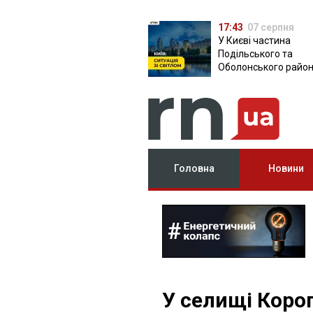
17:43
07 серпня
У Києві частина
Подільського та
Оболонського район
залишилася без світ
чому причина
Головна
Новини
У селищі Коро