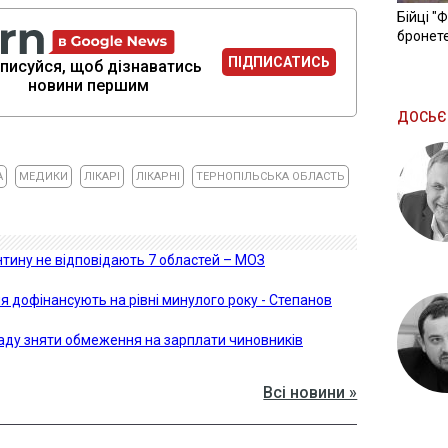
Бійці "
бронете
ПІДПИСАТИСЬ
писуйся, щоб дізнаватись
новини першим
ДОСЬЄ
А
МЕДИКИ
ЛІКАРІ
ЛІКАРНІ
ТЕРНОПІЛЬСЬКА ОБЛАСТЬ
тину не відповідають 7 областей – МОЗ
дня дофінансують на рівні минулого року - Степанов
аду зняти обмеження на зарплати чиновників
Всі новини »