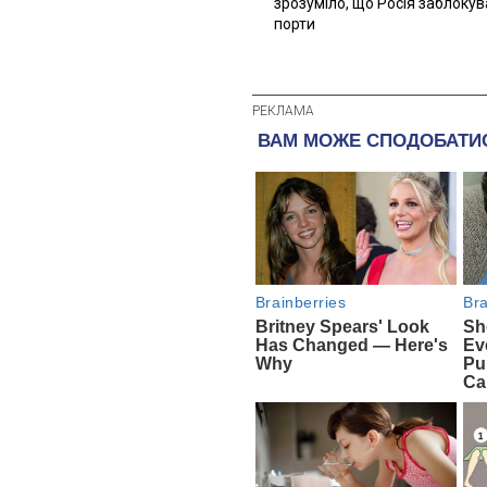
зрозуміло, що Росія заблоку
порти