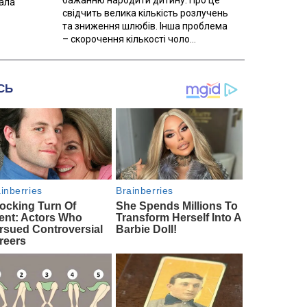
вала
свідчить велика кількість розлучень
та зниження шлюбів. Інша проблема
– скорочення кількості чоло...