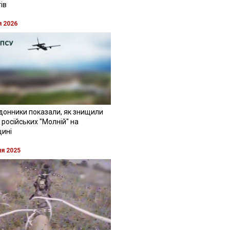
ів
я 2026
донники показали, як знищили
 російських "Молній" на
щині
ня 2025