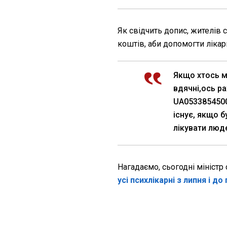
Як свідчить допис, жителів
коштів, аби допомогти лікар
Якщо хтось 
вдячні,ось ра
UA0533854500
існує, якщо 
лікувати люде
Нагадаємо, сьогодні мініст
усі психлікарні з липня і д