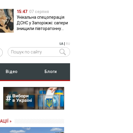
15:47
07 серпня
Унікальна спецоперація
ДСНС у Запоріжжі: сапери
знищили півторатонну
російську авіабомбу
ФАБ-500
|
UA
RU
Відео
Блоги
АЦІЇ »