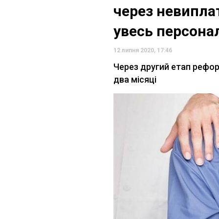
через невипла
увесь персонал
12 липня 2020, 17:46
Через другий етап рефо
два місяці