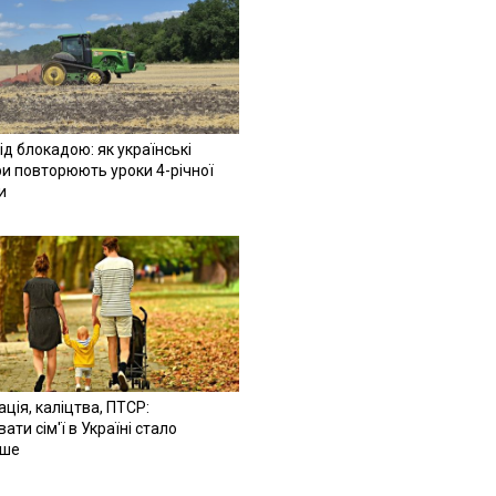
ід блокадою: як українські
и повторюють уроки 4-річної
и
ація, каліцтва, ПТСР:
ати сім'ї в Україні стало
іше