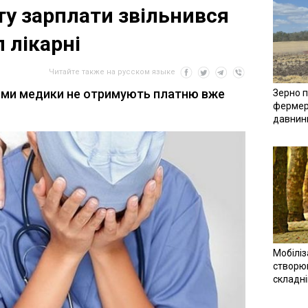
ту зарплати звільнився
 лікарні
Читайте также на русском языке
рми медики не отримують платню вже
Зерно п
фермер
давнин
Мобіліз
створюв
складн