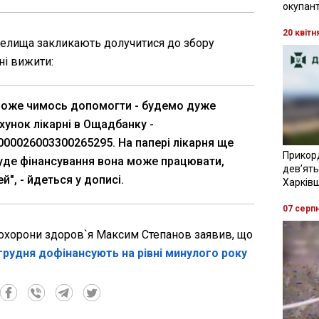
окупант
20 квітн
 селища закликають долучитися до збору
ні вижити:
може чимось допомогти - будемо дуже
хунок лікарні в Ощадбанку -
00026003300265295. На папері лікарня ще
Прикор
буде фінансування вона може працювати,
девʼять
й", - йдеться у дописі.
Харків
07 серп
р охорони здоров`я Максим Степанов заявив, що
о грудня дофінансують на рівні минулого року