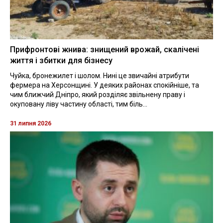
Прифронтові жнива: знищений врожай, скалічені
життя і збитки для бізнесу
Чуйка, бронежилет і шолом. Нині це звичайні атрибути
фермера на Херсонщині. У деяких районах спокійніше, та
чим ближчий Дніпро, який розділяє звільнену праву і
окуповану ліву частину області, тим біль...
31 липня 2026