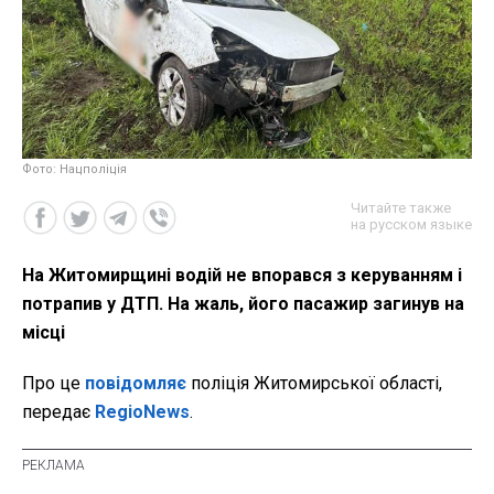
Фото: Нацполіція
Читайте также
на русском языке
На Житомирщині водій не впорався з керуванням і
потрапив у ДТП. На жаль, його пасажир загинув на
місці
Про це
повідомляє
поліція Житомирської області,
передає
RegioNews
.