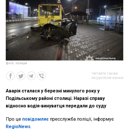
фото: поліція
Читайте также
на русском языке
Аварія сталася у березні минулого року у
Подільському районі столиці. Наразі справу
відносно водія-винуватця передали до суду
Про це
повідомляє
пресслужба поліції, інформує
RegioNews
.