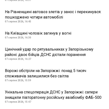
07 серпня 2026, 16:57
На Рівненщині автовоз злетів у занос і перекинувся:
пошкоджено чотири автомобілі
07 серпня 2026, 16:45
На Київщині чоловік загинув у вогні
07 серпня 2026, 16:30
Цинічний удар по рятувальниках у Запорізькому
районі: двоє бійців ДСНС дістали поранення
07 серпня 2026, 16:27
Ворожі обстріли на Запоріжжі: понад 5 тисяч
споживачів залишилися без світла
07 серпня 2026, 15:59
Унікальна спецоперація ДСНС у Запоріжжі: сапери
знищили півторатонну російську авіабомбу ФАБ-500
07 серпня 2026, 15:47