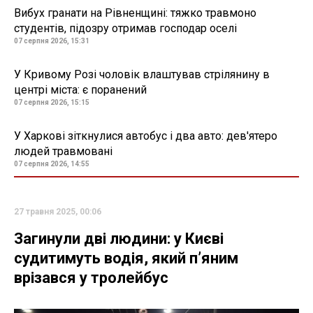
Вибух гранати на Рівненщині: тяжко травмоно
студентів, підозру отримав господар оселі
07 серпня 2026, 15:31
У Кривому Розі чоловік влаштував стрілянину в
центрі міста: є поранений
07 серпня 2026, 15:15
У Харкові зіткнулися автобус і два авто: дев'ятеро
людей травмовані
07 серпня 2026, 14:55
27 травня 2025, 00:06
Загинули дві людини: у Києві
судитимуть водія, який пʼяним
врізався у тролейбус