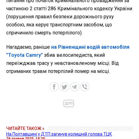
питання про початок кримінального провадження за
частиною 2 статті 286 Кримінального кодексу України
(порушення правил безпеки дорожнього руху
особою, яка керує транспортним засобом, що
спричинило смерть потерпілого).
Нагадаємо, раніше
на Рівненщині водій автомобіля
"Toyota Camry"
збив велосипедиста, який
переїжджав трасу у невстановленому місці. Від
отриманих травм потерпілий помер на місці.
ДТП
ЧИТАЙТЕ ТАКОЖ »
На Полтавщині у ДТП загинув колишній голова ТЦК
26 травня 2025, 19:20