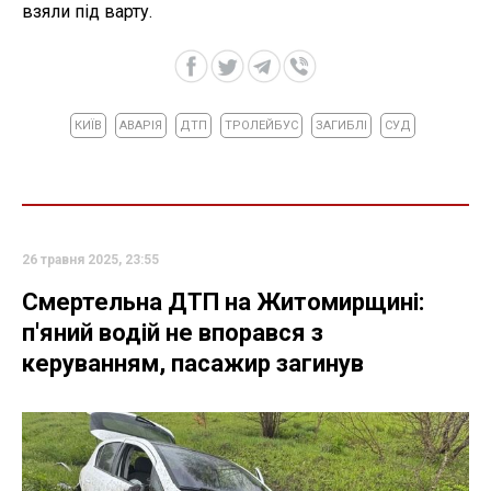
взяли під варту.
КИЇВ
АВАРІЯ
ДТП
ТРОЛЕЙБУС
ЗАГИБЛІ
СУД
26 травня 2025, 23:55
Смертельна ДТП на Житомирщині:
п'яний водій не впорався з
керуванням, пасажир загинув