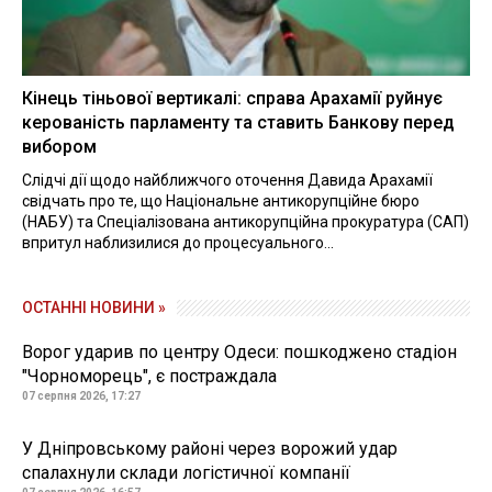
Кінець тіньової вертикалі: справа Арахамії руйнує
керованість парламенту та ставить Банкову перед
вибором
Слідчі дії щодо найближчого оточення Давида Арахамії
свідчать про те, що Національне антикорупційне бюро
(НАБУ) та Спеціалізована антикорупційна прокуратура (САП)
впритул наблизилися до процесуального...
ОСТАННІ НОВИНИ »
Ворог ударив по центру Одеси: пошкоджено стадіон
"Чорноморець", є постраждала
07 серпня 2026, 17:27
У Дніпровському районі через ворожий удар
спалахнули склади логістичної компанії