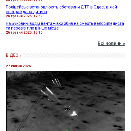
Поліцейські встановлюють обставини ДТП в Одесі, в якій
постраждала дитина
26 травня 2025, 17:59
На Буковині водій вантажівки збив на смерть велосипедиста
та перевіз тіло в інше місце
26 травня 2025, 15:10
Всі новини »
ВІДЕО »
27 квітня 2026