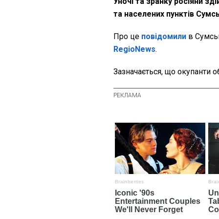
Уночі та зранку росіяни зд
та населених пунктів Сумсь
Про це
повідомили
в Сумськ
RegioNews
.
Зазначається, що окупанти о