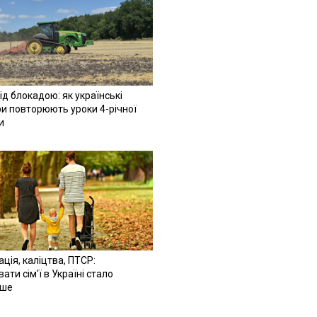
ід блокадою: як українські
и повторюють уроки 4-річної
и
ація, каліцтва, ПТСР:
ати сім'ї в Україні стало
іше