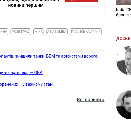
новини першим
Бійці "
бронете
ІЙНА
РСЗВ ГРАД
МІНА
АВІАБОМБА
РОСІЙСЬКА АРМІЯ
ДОСЬЄ
упантів, знищили танки, ББМ та артсистеми ворога, —
ні з артилерії, — ОВА
поранених – у важкому стані
Всі новини »