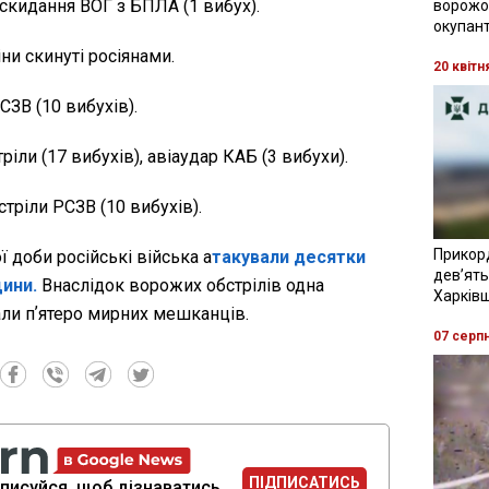
 скидання ВОГ з БПЛА (1 вибух).
ворожої
окупант
ни скинуті росіянами.
20 квітн
СЗВ (10 вибухів).
іли (17 вибухів), авіаудар КАБ (3 вибухи).
тріли РСЗВ (10 вибухів).
Прикор
 доби російські війська а
такували десятки
девʼять
ини.
Внаслідок ворожих обстрілів одна
Харків
ли пʼятеро мирних мешканців.
07 серп
ПІДПИСАТИСЬ
писуйся, щоб дізнаватись