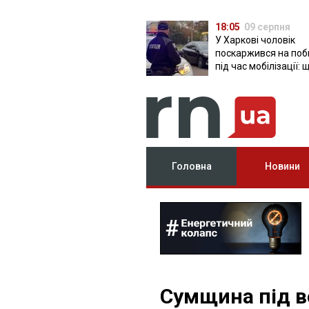
18:05
09 серпня
У Харкові чоловік
поскаржився на поб
під час мобілізації: 
відомо
Головна
Новини
Сумщина під во