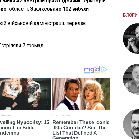
ійснили 42 обстріли прикордонних територій
кої області. Зафіксовано 102 вибухи
БЛОГИ 
ій військовій адміністрації, передає
бстріляли 7 громад.