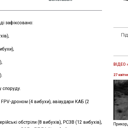
аді зафіксовано:
Пі
хів),
ибухи),
),
ВІДЕО 
).
27 квітн
 споруду.
FPV-дроном (4 вибухи), авіаудари КАБ (2
ійські обстріли (8 вибухів), РСЗВ (12 вибухів),
Прикор