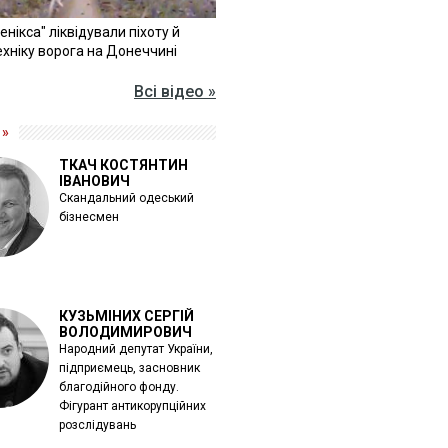
Фенікса" ліквідували піхоту й
хніку ворога на Донеччині
Всі відео »
 »
ТКАЧ КОСТЯНТИН
ІВАНОВИЧ
Скандальний одеський
бізнесмен
КУЗЬМІНИХ СЕРГІЙ
ВОЛОДИМИРОВИЧ
Народний депутат України,
підприємець, засновник
благодійного фонду.
Фігурант антикорупційних
розслідувань