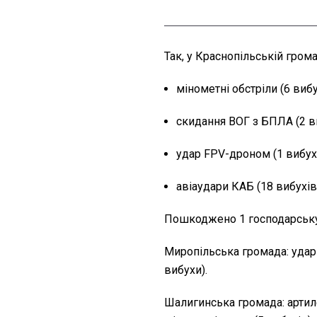
Так, у Краснопільській гром
мінометні обстріли (6 вибу
скидання ВОГ з БПЛА (2 в
удар FPV-дроном (1 вибух
авіаудари КАБ (18 вибухів
Пошкоджено 1 господарську
Миропільська громада: удар 
вибухи).
Шалигинська громада: артилер