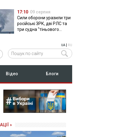
17:10
09 серпня
Сили оборони уразили три
російські ЗРК, дві РЛС та
три судна "тіньового
флоту"
|
UA
RU
Відео
Блоги
АЦІЇ »