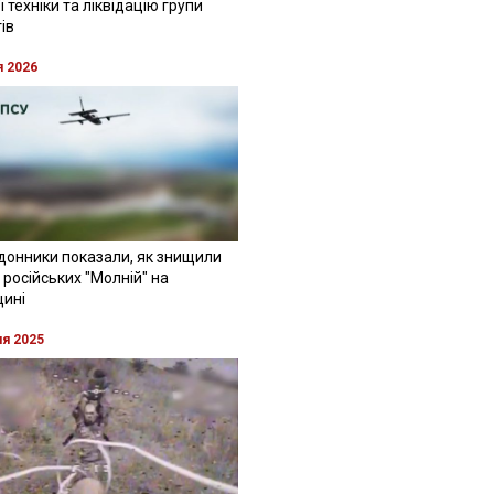
 техніки та ліквідацію групи
ів
я 2026
донники показали, як знищили
 російських "Молній" на
щині
ня 2025