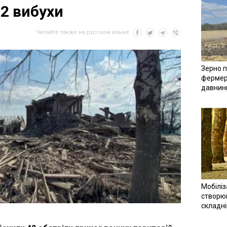
02 вибухи
Читайте также на русском языке
Зерно п
фермер
давнин
Мобіліз
створюв
складн