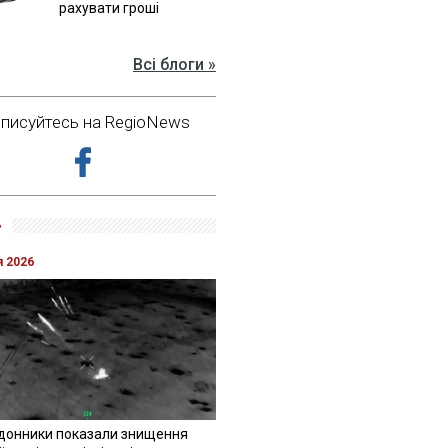
рахувати гроші
Всі блоги »
дписуйтесь на RegioNews
»
я 2026
донники показали знищення