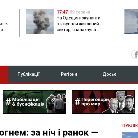
17:47
09 серпня
На Одещині окупанти
иття
атакували житловий
що
сектор, спалахнула
пожежа
Публікації
Регіони
Досьє
ПУБЛІК
гнем: за ніч і ранок —