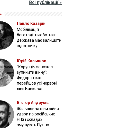
Всі публікації »
»
Павло Казарін
Мобілізація
багатодітних батьків:
держава має залишити
відстрочку
Юрій Касьянов
"Корупція заважає
зупинити війну":
Федоров вже
перейшов усі червоні
лінії Банкової
Віктор Андрусів
Збільшення ціни війни:
удари по російських
НПЗ і складах
змушують Путіна