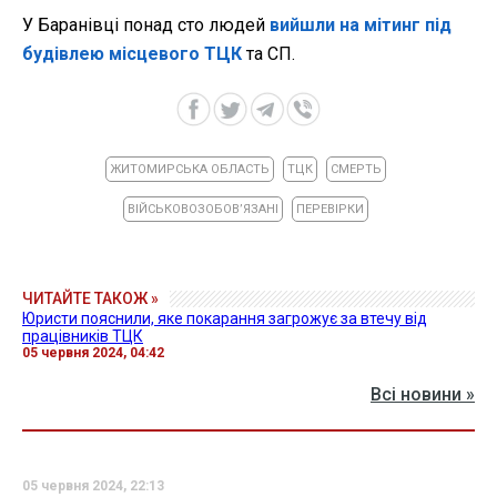
У Баранівці понад сто людей
вийшли на мітинг під
будівлею місцевого ТЦК
та СП.
ЖИТОМИРСЬКА ОБЛАСТЬ
ТЦК
СМЕРТЬ
ВІЙСЬКОВОЗОБОВʼЯЗАНІ
ПЕРЕВІРКИ
ЧИТАЙТЕ ТАКОЖ »
Юристи пояснили, яке покарання загрожує за втечу від
працівників ТЦК
05 червня 2024, 04:42
Всі новини »
05 червня 2024, 22:13