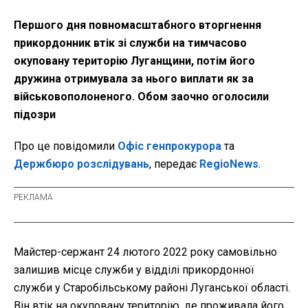
Першого дня повномасштабного вторгнення
прикордонник втік зі служби на тимчасово
окуповану територію Луганщини, потім його
дружина отримувала за нього виплати як за
військовополоненого. Обом заочно оголосили
підозри
Про це повідомили
Офіс генпрокурора
та
Держбюро розслідувань
, передає
RegioNews
.
Майстер-сержант 24 лютого 2022 року самовільно
залишив місце служби у відділі прикордонної
служби у Старобільському районі Луганської області.
Він втік на окуповану територію, де проживала його