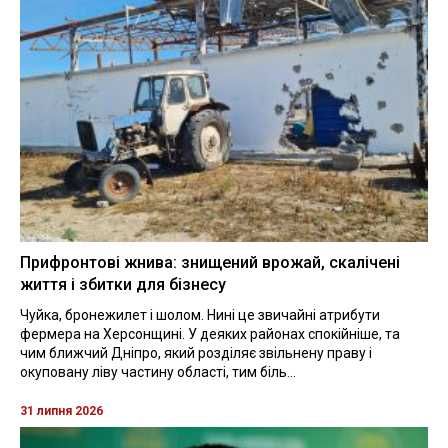
Прифронтові жнива: знищений врожай, скалічені
життя і збитки для бізнесу
Чуйка, бронежилет і шолом. Нині це звичайні атрибути
фермера на Херсонщині. У деяких районах спокійніше, та
чим ближчий Дніпро, який розділяє звільнену праву і
окуповану ліву частину області, тим біль...
31 липня 2026