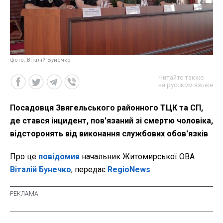
фото: Віталій Бунечко
Читайте также
на русском языке
Посадовця Звягельського районного ТЦК та СП,
де стався інцидент, пов'язаний зі смертю чоловіка,
відсторонять від виконання службових обов'язків
Про це
повідомив
начальник Житомирської ОВА
Віталій Бунечко
, передає
RegioNews
.