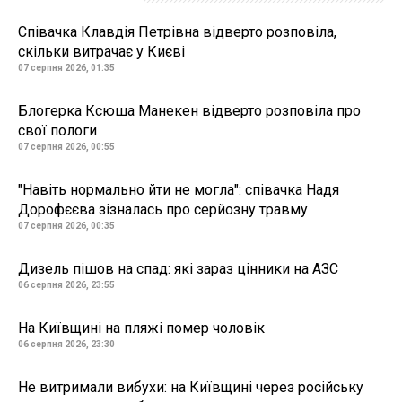
Співачка Клавдія Петрівна відверто розповіла,
скільки витрачає у Києві
07 серпня 2026, 01:35
Блогерка Ксюша Манекен відверто розповіла про
свої пологи
07 серпня 2026, 00:55
"Навіть нормально йти не могла": співачка Надя
Дорофєєва зізналась про серйозну травму
07 серпня 2026, 00:35
Дизель пішов на спад: які зараз цінники на АЗС
06 серпня 2026, 23:55
На Київщині на пляжі помер чоловік
06 серпня 2026, 23:30
Не витримали вибухи: на Київщині через російську