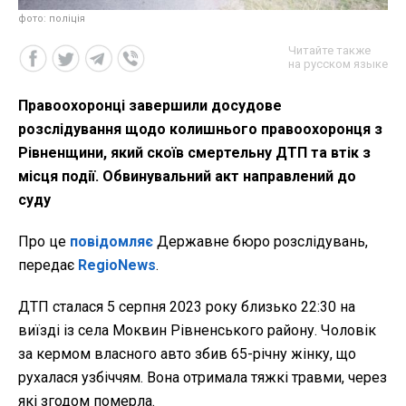
фото: поліція
Читайте также
на русском языке
Правоохоронці завершили досудове
розслідування щодо колишнього правоохоронця з
Рівненщини, який скоїв смертельну ДТП та втік з
місця події. Обвинувальний акт направлений до
суду
Про це
повідомляє
Державне бюро розслідувань,
передає
RegioNews
.
ДТП сталася 5 серпня 2023 року близько 22:30 на
виїзді із села Моквин Рівненського району. Чоловік
за кермом власного авто збив 65-річну жінку, що
рухалася узбіччям. Вона отримала тяжкі травми, через
які згодом померла.