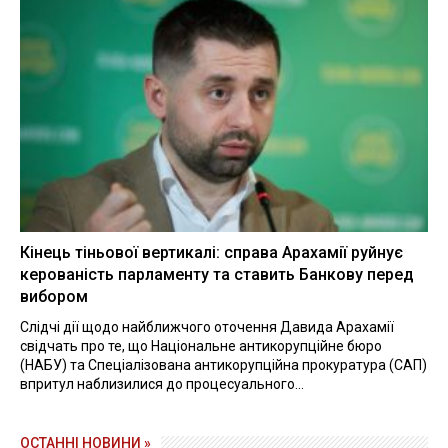
Кінець тіньової вертикалі: справа Арахамії руйнує
керованість парламенту та ставить Банкову перед
вибором
Слідчі дії щодо найближчого оточення Давида Арахамії
свідчать про те, що Національне антикорупційне бюро
(НАБУ) та Спеціалізована антикорупційна прокуратура (САП)
впритул наблизилися до процесуального...
ОСТАННІ НОВИНИ »