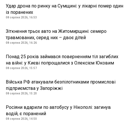
Удар дрона по ринку на Сумщині: у лікарні помер один
із поранених
08 серпня 2026, 16:53
Зіткнення трьох авто на Житомирщині: семеро
травмованих, серед них – двоє дітей
08 серпня 2026, 16:26
Понад 25 років займався поверненням тіл загиблих
на війні: у Києві попрощалися з Олексієм Юковим
08 серпня 2026, 15:57
Війська РФ атакували безпілотниками промислові
підприємства у Запоріжжі
08 серпня 2026, 15:20
Росіяни вдарили по автобусу у Нікополі: загинув
водій, є поранений
08 серпня 2026, 14:50