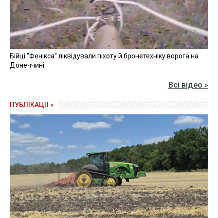
Бійці "Фенікса" ліквідували піхоту й бронетехніку ворога на
Донеччині
Всі відео »
ПУБЛІКАЦІЇ »