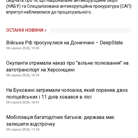
свідчать про те, що Національне антикорупційне бюро
(НАБУ) та Спеціалізована антикорупційна прокуратура (САП)
впритул наблизилися до процесуального...
ОСТАННІ НОВИНИ »
Війська РФ просунулися на Донеччині – DeepState
08 серпня 2026, 19:05
Окупанти отримали наказ про "вільне полювання" на
автотранспорт на Херсонщині
08 серпня 2026, 18:39
На Буковині затримали чоловіка, який поранив двох
поліцейських і 11 днів ховався в лісі
08 серпня 2026, 18:01
Мобілізація багатодітних батьків: держава має
залишити відстрочку
08 серпня 2026, 17:24