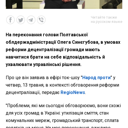
Читайте также
на русском языке
На переконання голови Полтавської
облдержадміністрації Олега Синєгубова, в умовах
реформи децентралізації громади мають
навчитися брати на себе відповідальність й
ухвалювати управлінські рішення.
Про це він заявив в ефірі ток-шоу "
Народ проти
" у
четвер, 13 травня, в контексті обговорення реформи
децентралізації, передає
RegioNews
.
"Проблеми, які ми сьогодні обговорюємо, вони схожі
для усіх громад в Україні: утилізація сміття, стан
комунальних мереж, громадський транспорт, сплата
податків на місця. На моє переконання, важливо