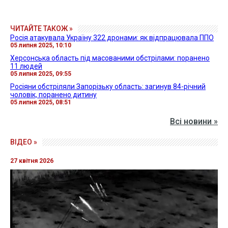
ЧИТАЙТЕ ТАКОЖ »
Росія атакувала Україну 322 дронами: як відпрацювала ППО
05 липня 2025, 10:10
Херсонська область під масованими обстрілами: поранено
11 людей
05 липня 2025, 09:55
Росіяни обстріляли Запорізьку область: загинув 84-річний
чоловік, поранено дитину
05 липня 2025, 08:51
Всі новини »
ВІДЕО »
27 квітня 2026