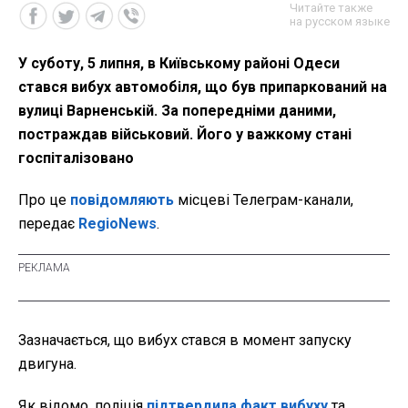
Читайте также
на русском языке
У суботу, 5 липня, в Київському районі Одеси
стався вибух автомобіля, що був припаркований на
вулиці Варненській. За попередніми даними,
постраждав військовий. Його у важкому стані
госпіталізовано
Про це
повідомляють
місцеві Телеграм-канали,
передає
RegioNews
.
Зазначається, що вибух стався в момент запуску
двигуна.
Як відомо, поліція
підтвердила факт вибуху
та