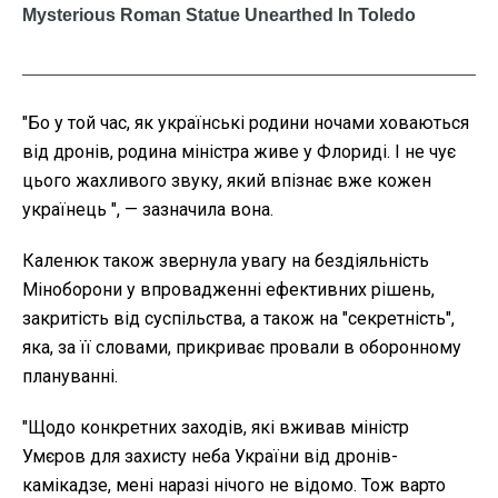
"Бо у той час, як українські родини ночами ховаються
від дронів, родина міністра живе у Флориді. І не чує
цього жахливого звуку, який впізнає вже кожен
українець ", — зазначила вона.
Каленюк також звернула увагу на бездіяльність
Міноборони у впровадженні ефективних рішень,
закритість від суспільства, а також на "секретність",
яка, за її словами, прикриває провали в оборонному
плануванні.
"Щодо конкретних заходів, які вживав міністр
Умєров для захисту неба України від дронів-
камікадзе, мені наразі нічого не відомо. Тож варто