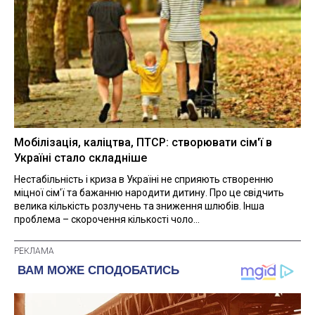
Мобілізація, каліцтва, ПТСР: створювати сім'ї в
Україні стало складніше
Нестабільність і криза в Україні не сприяють створенню
міцної сім'ї та бажанню народити дитину. Про це свідчить
велика кількість розлучень та зниження шлюбів. Інша
проблема – скорочення кількості чоло...