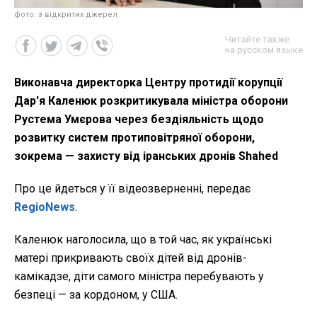
фото: з відкритих джерел
Читайте также
на русском языке
Виконавча директорка Центру протидії корупції
Дар'я Каленюк розкритикувала міністра оборони
Рустема Умєрова через бездіяльність щодо
розвитку систем протиповітряної оборони,
зокрема — захисту від іранських дронів Shahed
Про це йдеться у її відеозверненні, передає
RegioNews
.
Каленюк наголосила, що в той час, як українські
матері прикривають своїх дітей від дронів-
камікадзе, діти самого міністра перебувають у
безпеці — за кордоном, у США.