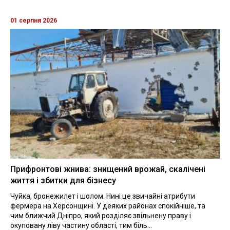
01 серпня 2026
Прифронтові жнива: знищений врожай, скалічені
життя і збитки для бізнесу
Чуйка, бронежилет і шолом. Нині це звичайні атрибути
фермера на Херсонщині. У деяких районах спокійніше, та
чим ближчий Дніпро, який розділяє звільнену праву і
окуповану ліву частину області, тим біль...