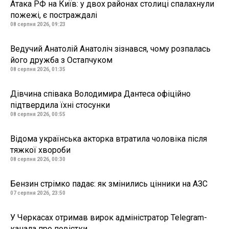
Атака РФ на Київ: у двох районах столиці спалахнули
пожежі, є постраждалі
08 серпня 2026, 09:23
Ведучий Анатолій Анатоліч зізнався, чому розпалась
його дружба з Остапчуком
08 серпня 2026, 01:35
Дівчина співака Володимира Дантеса офіційно
підтвердила їхні стосунки
08 серпня 2026, 00:55
Відома українська акторка втратила чоловіка після
тяжкої хвороби
08 серпня 2026, 00:30
Бензин стрімко падає: як змінились цінники на АЗС
07 серпня 2026, 23:50
У Черкасах отримав вирок адміністратор Telegram-
канала про повістки