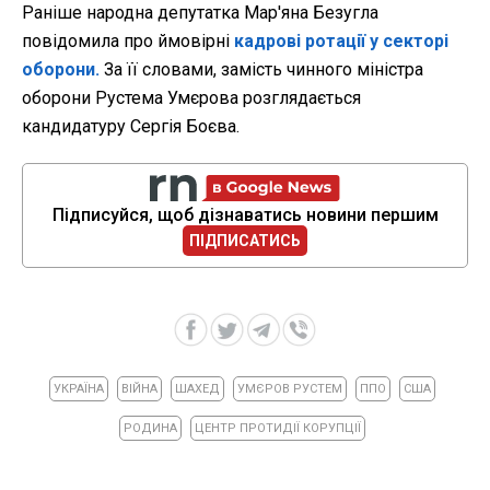
Раніше народна депутатка Мар'яна Безугла
повідомила про ймовірні
кадрові ротації у секторі
оборони.
За її словами, замість чинного міністра
оборони Рустема Умєрова розглядається
кандидатуру Сергія Боєва.
Підписуйся, щоб дізнаватись новини першим
ПІДПИСАТИСЬ
УКРАЇНА
ВІЙНА
ШАХЕД
УМЄРОВ РУСТЕМ
ППО
США
РОДИНА
ЦЕНТР ПРОТИДІЇ КОРУПЦІЇ