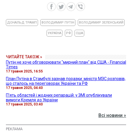
ДОНАЛЬД ТРАМП
ВОЛОДИМИР ПУТІН
ВОЛОДИМИР ЗЕЛЕНСЬКИЙ
УКРАЇНА
РФ
США
ЧИТАЙТЕ ТАКОЖ »
Путін не хоче обговорювати "мирний план" від США - Financial
Times
17 травня 2025, 16:55
План Путіна в Стамбулі зазнав поразки: міністр МЗС розповів,
що сталось на переговорах України та РФ
17 травня 2025, 04:40
П'ять областей і жодних репарацій: у ЗМІ опублікували
вимоги Кремля до України
17 травня 2025, 03:40
Всі новини »