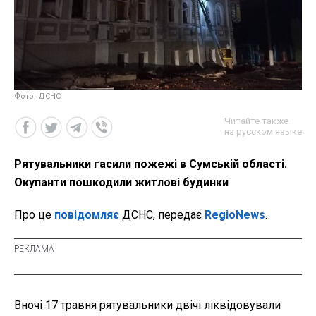
Фото: ДСНС
Читайте также
на русском языке
Рятувальники гасили пожежі в Сумській області.
Окупанти пошкодили житлові будинки
Про це
повідомляє
ДСНС, передає
RegioNews
.
Вночі 17 травня рятувальники двічі ліквідовували