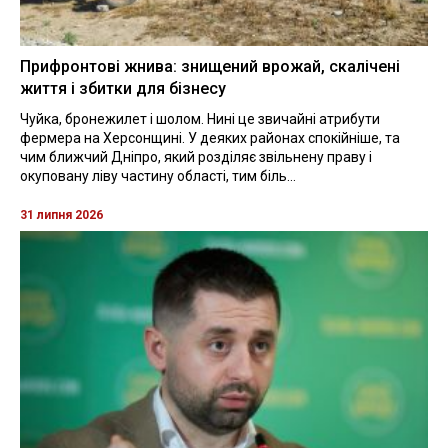
Прифронтові жнива: знищений врожай, скалічені
життя і збитки для бізнесу
Чуйка, бронежилет і шолом. Нині це звичайні атрибути
фермера на Херсонщині. У деяких районах спокійніше, та
чим ближчий Дніпро, який розділяє звільнену праву і
окуповану ліву частину області, тим біль...
31 липня 2026