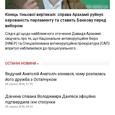
Кінець тіньової вертикалі: справа Арахамії руйнує
керованість парламенту та ставить Банкову перед
вибором
Слідчі дії щодо найближчого оточення Давида Арахамії
свідчать про те, що Національне антикорупційне бюро
(НАБУ) та Спеціалізована антикорупційна прокуратура (САП)
впритул наблизилися до процесуального...
ОСТАННІ НОВИНИ »
Ведучий Анатолій Анатоліч зізнався, чому розпалась
його дружба з Остапчуком
08 серпня 2026, 01:35
Дівчина співака Володимира Дантеса офіційно
підтвердила їхні стосунки
08 серпня 2026, 00:55