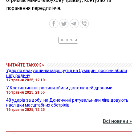
отримав мінно-вибухову травму, контузію та
поранення передпліччя.
ОБСТРІЛИ
ЧИТАЙТЕ ТАКОЖ »
Удар по евакуаційній маршрутці на Сумщині: росіяни вбили
цілу родину
17 травня 2025, 12:10
У Костянтинівці росіяни вбили двох людей дронами
16 травня 2025, 21:55
48 ударів за добу: на Донеччині рятувальники ліквідовують
наслідки масштабних обстрілів
16 травня 2025, 12:25
Всі новини »