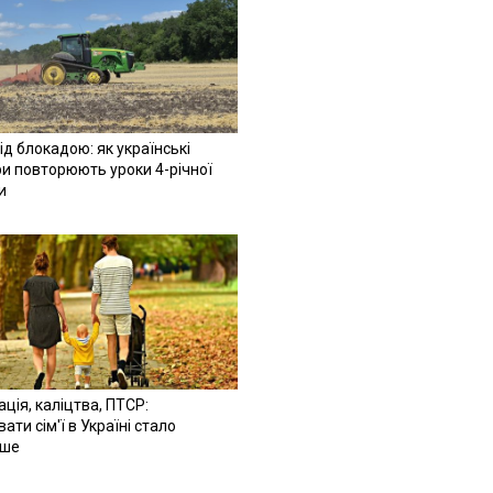
ід блокадою: як українські
и повторюють уроки 4-річної
и
ація, каліцтва, ПТСР:
ати сім'ї в Україні стало
іше