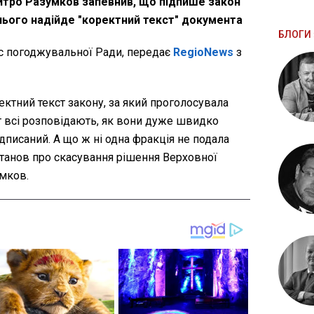
итро Разумков запевнив, що підпише закон
о нього надійде "коректний текст" документа
БЛОГИ 
ас погоджувальної Ради, передає
RegioNews
з
ектний текст закону, за який проголосувала
ут всі розповідають, як вони дуже швидко
ідписаний. А що ж ні одна фракція не подала
танов про скасування рішення Верховної
умков.