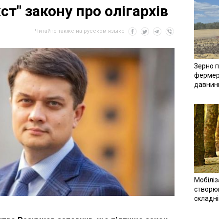
ст" закону про олігархів
Читайте также на русском языке
Зерно п
фермер
давнин
Мобіліз
створюв
складн