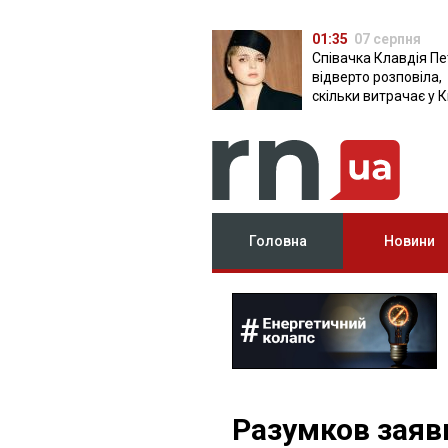
01:35
07 серпня
Співачка Клавдія Пе
відверто розповіла,
скільки витрачає у К
Головна
Новини
Разумков заяв