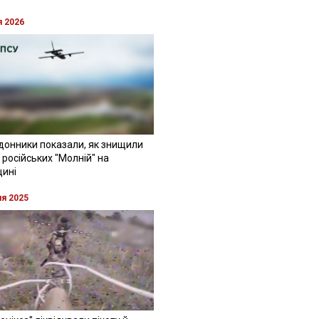
я 2026
донники показали, як знищили
 російських "Молній" на
щині
ня 2025