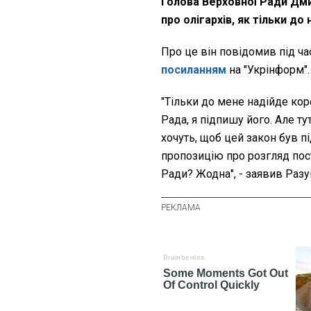
Голова Верховної Ради Дм
про олігархів, як тільки д
Про це він повідомив під ч
посиланням
на "Укрінформ".
"Тільки до мене надійде кор
Рада, я підпишу його. Але т
хочуть, щоб цей закон був п
пропозицію про розгляд пос
Ради? Жодна", - заявив Раз