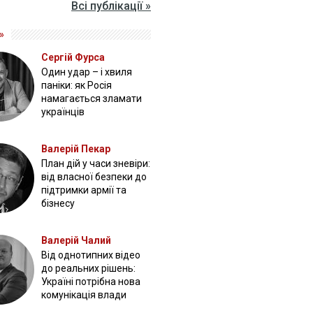
Всі публікації »
»
Сергій Фурса
Один удар – і хвиля
паніки: як Росія
намагається зламати
українців
Валерій Пекар
План дій у часи зневіри:
від власної безпеки до
підтримки армії та
бізнесу
Валерій Чалий
Від однотипних відео
до реальних рішень:
Україні потрібна нова
комунікація влади