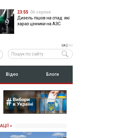
23:55
06 серпня
Дизель пішов на спад: які
зараз цінники на АЗС
|
UA
RU
Відео
Блоги
АЦІЇ »