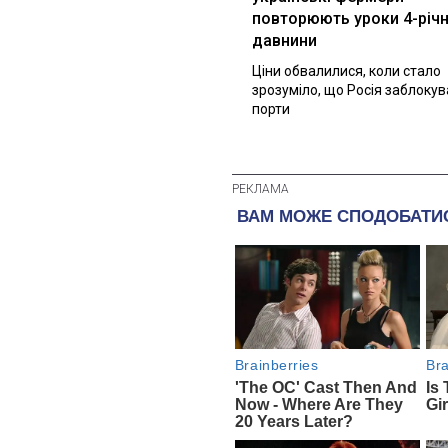
повторюють уроки 4-річн
давнини
Ціни обвалилися, коли стало
зрозуміло, що Росія заблоку
порти