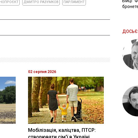
Бійці "
НОПРОЄКТ
ДМИТРО РАЗУМКОВ
ПАРЛАМЕНТ
бронете
ДОСЬЄ
02 серпня 2026
Мобілізація, каліцтва, ПТСР:
створювати сім'ї в Україні