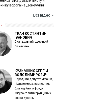
Фенікса" ліквідували піхоту й
хніку ворога на Донеччині
Всі відео »
 »
ТКАЧ КОСТЯНТИН
ІВАНОВИЧ
Скандальний одеський
бізнесмен
КУЗЬМІНИХ СЕРГІЙ
ВОЛОДИМИРОВИЧ
Народний депутат України,
підприємець, засновник
благодійного фонду.
Фігурант антикорупційних
розслідувань