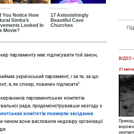
Пі
ікер парламенту має підписувати той закон,
ВІДЕО 
27 квітн
иймає український парламент, і за те, за що
т, я, як спікер, повинен підписати".
 керівників парламентських комітетів
увальної ради, продемонструвавши незгоду з
ентських комітетів покинули засідання
им чином вони висловили недовіру організації
Прикор
ворожої
ди.
окупант