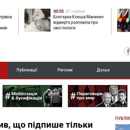
00:55
07 серпня
трівна
Блогерка Ксюша Манекен
відверто розповіла про
иєві
свої пологи
Публікації
Регіони
Досьє
ПУБЛІК
ив, що підпише тільки