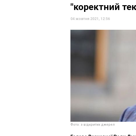
"коректний тек
04 жовтня 2021, 12:56
Фото: з відкритих джерел