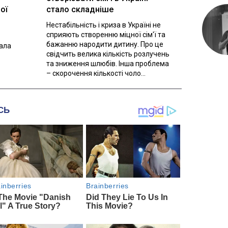
ої
стало складніше
Нестабільність і криза в Україні не
сприяють створенню міцної сім'ї та
бажанню народити дитину. Про це
вала
свідчить велика кількість розлучень
та зниження шлюбів. Інша проблема
– скорочення кількості чоло...