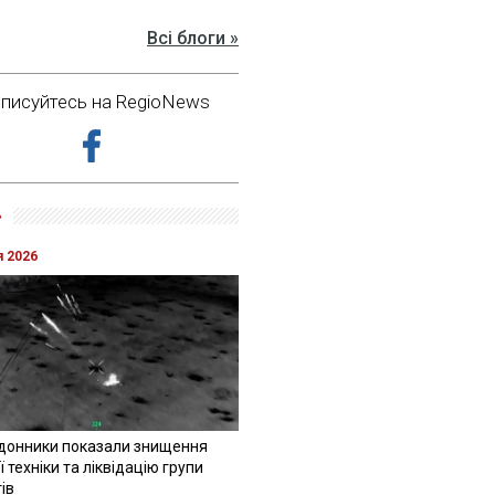
Всі блоги »
дписуйтесь на RegioNews
»
я 2026
донники показали знищення
 техніки та ліквідацію групи
ів