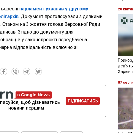
 вересні
парламент ухвалив у другому
20 квітн
лігархів
. Документ проголосували з деякими
. Станом на 3 жовтня голова Верховної Ради
дписав. Згідно до документу для
обранців у законопроєкті передбачена
нарна відповідальність включно зі
Прикор
девʼять
Харків
07 серп
ПІДПИСАТИСЬ
писуйся, щоб дізнаватись
новини першим