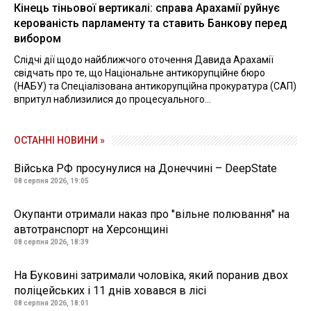
Кінець тіньової вертикалі: справа Арахамії руйнує
керованість парламенту та ставить Банкову перед
вибором
Слідчі дії щодо найближчого оточення Давида Арахамії
свідчать про те, що Національне антикорупційне бюро
(НАБУ) та Спеціалізована антикорупційна прокуратура (САП)
впритул наблизилися до процесуального...
ОСТАННІ НОВИНИ »
Війська РФ просунулися на Донеччині – DeepState
08 серпня 2026, 19:05
Окупанти отримали наказ про "вільне полювання" на
автотранспорт на Херсонщині
08 серпня 2026, 18:39
На Буковині затримали чоловіка, який поранив двох
поліцейських і 11 днів ховався в лісі
08 серпня 2026, 18:01