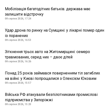
Мобілізація багатодітних батьків: держава має
залишити відстрочку
08 серпня 2026, 17:24
Удар дрона по ринку на Сумщині: у лікарні помер один
із поранених
08 серпня 2026, 16:53
Зіткнення трьох авто на Житомирщині: семеро
травмованих, серед них – двоє дітей
08 серпня 2026, 16:26
Понад 25 років займався поверненням тіл загиблих
на війні: у Києві попрощалися з Олексієм Юковим
08 серпня 2026, 15:57
Війська РФ атакували безпілотниками промислові
підприємства у Запоріжжі
08 серпня 2026, 15:20