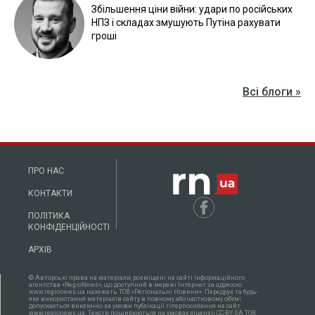
Збільшення ціни війни: удари по російських
НПЗ і складах змушують Путіна рахувати
гроші
Всі блоги »
ПРО НАС
КОНТАКТИ
ПОЛІТИКА
КОНФІДЕНЦІЙНОСТІ
АРХІВ
© Авторські права на матеріали, розміщені на сайті Інформаційного
агентства «RegioNews», що доступний в мережі Інтернет за адресою:
www.regionews.ua належать ТОВ «Регіональні Новини». Передрук та будь-
яке використання матеріалів сайту в повному або частковому об'ємі
допускається виключно за умови публікації гіперпосилання на сайт
www.regionews.ua. Тексти поширюються нa умовах ліцензії CC-BY-SA ТОВ