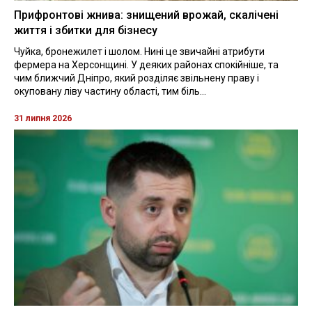
Прифронтові жнива: знищений врожай, скалічені
життя і збитки для бізнесу
Чуйка, бронежилет і шолом. Нині це звичайні атрибути
фермера на Херсонщині. У деяких районах спокійніше, та
чим ближчий Дніпро, який розділяє звільнену праву і
окуповану ліву частину області, тим біль...
31 липня 2026