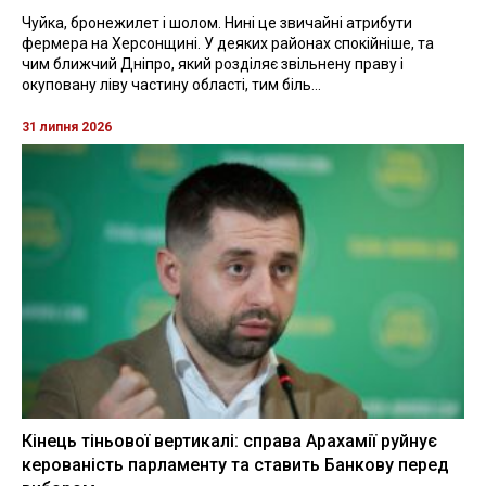
Чуйка, бронежилет і шолом. Нині це звичайні атрибути
фермера на Херсонщині. У деяких районах спокійніше, та
чим ближчий Дніпро, який розділяє звільнену праву і
окуповану ліву частину області, тим біль...
31 липня 2026
Кінець тіньової вертикалі: справа Арахамії руйнує
керованість парламенту та ставить Банкову перед