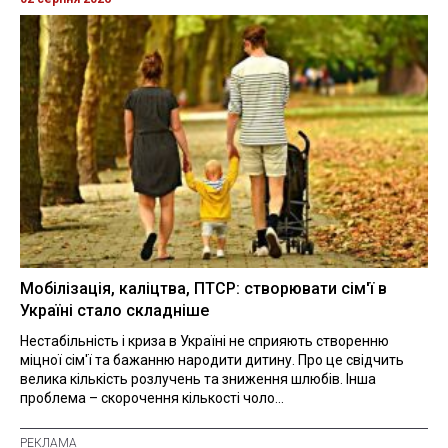
Мобілізація, каліцтва, ПТСР: створювати сім'ї в
Україні стало складніше
Нестабільність і криза в Україні не сприяють створенню
міцної сім'ї та бажанню народити дитину. Про це свідчить
велика кількість розлучень та зниження шлюбів. Інша
проблема – скорочення кількості чоло...