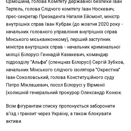
Єрмошина, голова Комітету державної безпеки Іван
Тертель, голова Слідчого комітету Іван Носкевич,
прес-секретар Президента Наталія Ейсмонт, міністр
внутрішніх справ Іван Кубрак (до жовтня 2020 року -
начальник головного управління внутрішніх справ
Мінського міськвиконкому), перший заступник
міністра внутрішніх справ - начальник кримінальної
міліції Білорусі Геннадій Казакевич, командир
підрозділу "Альфа" (спенцназ Білорусі) Сергій Зубков,
начальник Мінського слідчого ізолятора "Окрестіна"
Іван Соколовський, голова Конституційного суду
Петро Міклашевич, посол Білорусі у Вірменії
(колишній генеральний прокурор Олександр Конюк.
Всім фігурантам списку пропонується заборонити
в'їзд і транзит через Україну, а також блокувати
активи.