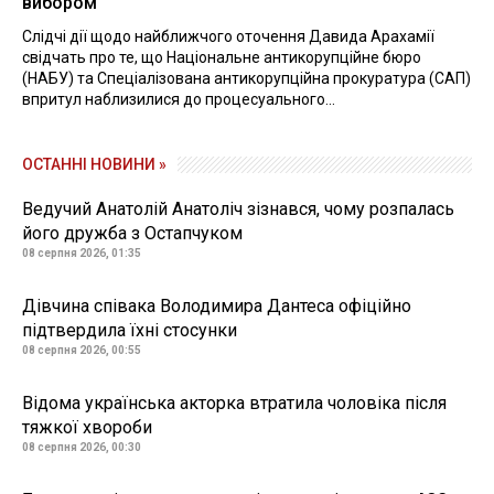
вибором
Слідчі дії щодо найближчого оточення Давида Арахамії
свідчать про те, що Національне антикорупційне бюро
(НАБУ) та Спеціалізована антикорупційна прокуратура (САП)
впритул наблизилися до процесуального...
ОСТАННІ НОВИНИ »
Ведучий Анатолій Анатоліч зізнався, чому розпалась
його дружба з Остапчуком
08 серпня 2026, 01:35
Дівчина співака Володимира Дантеса офіційно
підтвердила їхні стосунки
08 серпня 2026, 00:55
Відома українська акторка втратила чоловіка після
тяжкої хвороби
08 серпня 2026, 00:30