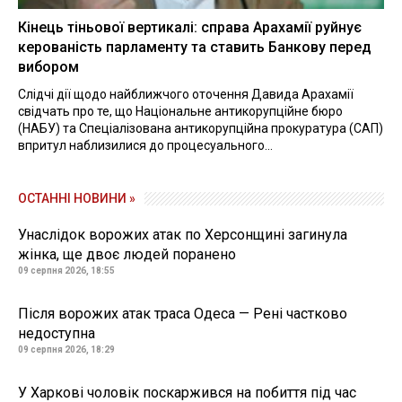
Кінець тіньової вертикалі: справа Арахамії руйнує
керованість парламенту та ставить Банкову перед
вибором
Слідчі дії щодо найближчого оточення Давида Арахамії
свідчать про те, що Національне антикорупційне бюро
(НАБУ) та Спеціалізована антикорупційна прокуратура (САП)
впритул наблизилися до процесуального...
ОСТАННІ НОВИНИ »
Унаслідок ворожих атак по Херсонщині загинула
жінка, ще двоє людей поранено
09 серпня 2026, 18:55
Після ворожих атак траса Одеса — Рені частково
недоступна
09 серпня 2026, 18:29
У Харкові чоловік поскаржився на побиття під час