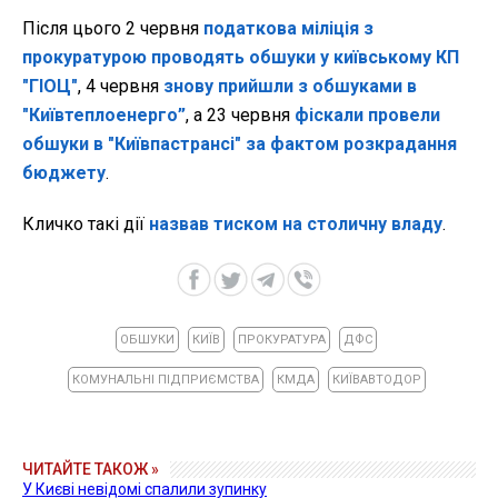
Після цього 2 червня
податкова міліція з
прокуратурою проводять обшуки у київському КП
"ГІОЦ"
, 4 червня
знову прийшли з обшуками в
"Київтеплоенерго”
, а 23 червня
фіскали провели
обшуки в "Київпастрансі" за фактом розкрадання
бюджету
.
Кличко такі дії
назвав тиском на столичну владу
.
ОБШУКИ
КИЇВ
ПРОКУРАТУРА
ДФС
КОМУНАЛЬНІ ПІДПРИЄМСТВА
КМДА
КИЇВАВТОДОР
ЧИТАЙТЕ ТАКОЖ »
У Києві невідомі спалили зупинку