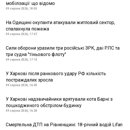
мобілізації: що відомо
09 серпня 2026, 18:05
На Одещині окупанти атакували житловий сектор,
спалахнула пожежа
09 серпня 2026, 17:47
Сили оборони уразили три російські ЗРК, дві РЛС та
три судна "тіньового флоту"
09 серпня 2026, 17:10
У Харкові після ранкового удару РФ кількість
постраждалих зросла
09 серпня 2026, 16:45
У Харкові надзвичайники врятували кота Барні з
пошкодженого обстрілом будинку
09 серпня 2026, 16:20
Смертельна ДТП на Рівненщині: 18-річний водій Lifan