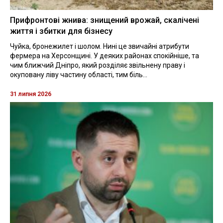
Прифронтові жнива: знищений врожай, скалічені
життя і збитки для бізнесу
Чуйка, бронежилет і шолом. Нині це звичайні атрибути
фермера на Херсонщині. У деяких районах спокійніше, та
чим ближчий Дніпро, який розділяє звільнену праву і
окуповану ліву частину області, тим біль...
31 липня 2026