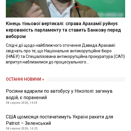
Кінець тіньової вертикалі: справа Арахамії руйнує
керованість парламенту та ставить Банкову перед
вибором
Слідчі дії щодо найближчого оточення Давида Арахамії
свідчать про те, що Національне антикорупційне бюро
(НАБУ) та Спеціалізована антикорупційна прокуратура (САП)
впритул наблизилися до процесуального...
ОСТАННІ НОВИНИ »
Росіяни вдарили по автобусу у Нікополі: загинув
водій, є поранений
08 серпня 2026, 14:50
США щомісяця постачатимуть Україні ракети для
Patriot – Зеленський
08 серпня 2026, 14:22