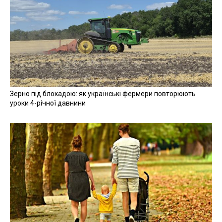
Прийняття рішення уряду дозволить
виділити Міністерству охорони здоров’я
кошти для закупівлі обладнання для
приймальних відділень опорних закладів
охорони здоров’я у госпітальних округах.
Мова йде про районні лікарні", -
повідомляє урядовий портал.
Мова йде про закупівлю комп’ютерних томографів,
ангіографів та ендоскопічного обладнання.
Нагадаємо
,
Шмигаль заявив, що гроші для
постраждалих від пожеж на Луганщині виділять із
резервного фонду
.