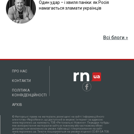
Прикордонники показали знищення ворожої техніки та
ліквідацію групи окупантів
20 квітня 2026