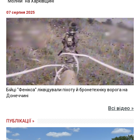
людей. Це зокрема встановлення
освітлення на вулицях, утеплення
навчальних закладів, придбання
обладнання для лікарень та багато іншого.
Кошти за цією програмою нам вдалося
зберегти під час ухвалення змін до
Держбюджету", - сказав Шмигаль.
Він доручив міністру регіонального розвитку разом із
Мінфіном проконтролювати, щоб ці проекти були
профінансовані та реалізовані вчасно.
Також уряд виділив для Міністерства охорони
здоров’я 5,3 мільярда на закупівлю обладнання для
районних лікарень.