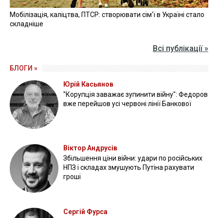
КАБМІН
РОЗВИТОК
БЮДЖЕТ
ЗАСІДАННЯ
ДЕНІС ШМИГАЛЬ
РЕГІОНИ
ЧИТАЙТЕ ТАКОЖ »
Кабінет міністрів призначив нового мовного омбудсмена
08 липня 2020, 16:28
Кабінет міністрів заборонив роботу нічних клубів після 23
години вечора
08 липня 2020, 15:41
Шмигаль: Гроші для постраждалих від пожеж на Луганщині
виділять із резервного фонду
08 липня 2020, 15:22
Всі новини »
ВІДЕО »
27 квітня 2026