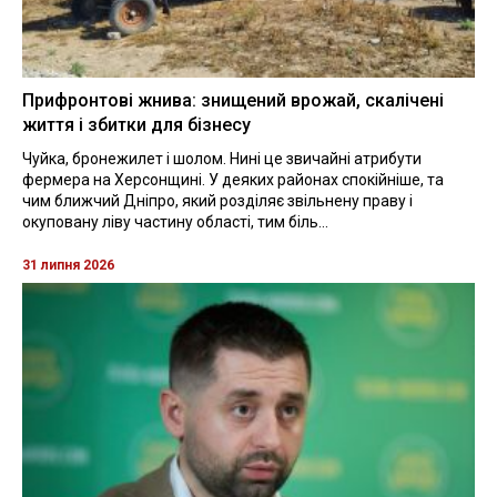
Прифронтові жнива: знищений врожай, скалічені
життя і збитки для бізнесу
Чуйка, бронежилет і шолом. Нині це звичайні атрибути
фермера на Херсонщині. У деяких районах спокійніше, та
чим ближчий Дніпро, який розділяє звільнену праву і
окуповану ліву частину області, тим біль...
31 липня 2026