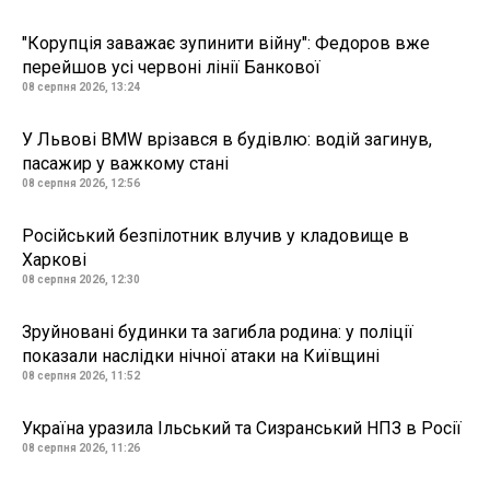
"Корупція заважає зупинити війну": Федоров вже
перейшов усі червоні лінії Банкової
08 серпня 2026, 13:24
У Львові BMW врізався в будівлю: водій загинув,
пасажир у важкому стані
08 серпня 2026, 12:56
Російський безпілотник влучив у кладовище в
Харкові
08 серпня 2026, 12:30
Зруйновані будинки та загибла родина: у поліції
показали наслідки нічної атаки на Київщині
08 серпня 2026, 11:52
Україна уразила Ільський та Сизранський НПЗ в Росії
08 серпня 2026, 11:26