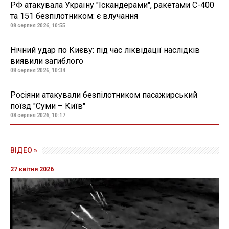
РФ атакувала Україну "Іскандерами", ракетами С-400
та 151 безпілотником: є влучання
08 серпня 2026, 10:55
Нічний удар по Києву: під час ліквідації наслідків
виявили загиблого
08 серпня 2026, 10:34
Росіяни атакували безпілотником пасажирський
поїзд "Суми – Київ"
08 серпня 2026, 10:17
ІГОР ПИЛИПЕНКО
Редактор
info@regionews.ua
08 липня 2020, 17:10
Кабмін виділив майже 2 мільярди
гривень на розвиток регіонів