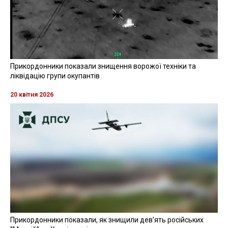
Також було виділено кошти на закупівлю
обладнання для районних лікарень
Фото: Кабмін
Читайте также
на русском языке
8 липня Кабінет міністрів ухвалив рішення про
виділення 1,7 млрд грн за програмою соціально-
економічного розвитку регіонів.
Про це повідомив під час засідання уряду прем’єр-
міністр Денис Шмигаль, передає
RegioNews
.
Ці кошти будуть спрямовані на потреби