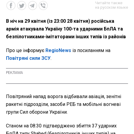
Читайте также
на русском языке
В ніч на 29 квітня (із 23:00 28 квітня) російська
армія атакувала Україну 100-та ударними БпЛА та
безпілотниками-імітаторами інших типів із районів
Про це інформує
RegioNews
із посиланням на
Повітряні сили ЗСУ
.
Повітряний напад ворога відбивали авіація, зенітні
ракетні підрозділи, засоби РЕБ та мобільні вогневі
групи Сил оборони України.
Станом на 08:30 підтверджено збиття 37 ударних
БпЛА типу Shahed (безпілотників інших типів) на