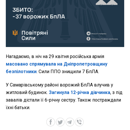
Нагадаємо, в ніч на 29 квітня російська армія
масовано спрямувала на Дніпропетровщину
безпілотники
. Сили ППО знищили 7 БпЛА.
У Самарівському районі ворожий БпЛА влучив у
житловий будинок.
Загинула 12-річна дівчинка
, з під
завалів дістали її 6-річну сестру. Також постраждали
їхні батьки.