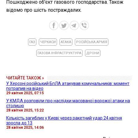
Пошкоджено об'єкт газового господарства. Також
відомо про шість постраждалих.
ГАЗ
ЧЕРКАСИ
АТАКА
РОСІЙСЬКА АРМІЯ
ГАЗОВА ІНФРАСТРУКТУРА
ДРОНИ
ЧИТАЙТЕ ТАКОЖ »
У Херсоні російський БпЛА атакував комунальників: момент
потрапив на відео
29 квітня 2025, 07:15
У КМДА розповіли про наслідки масованої ворожої атаки на
столицю
28 квітня 2025, 15:22
Кількість загиблих у Києві через ракетний удар 24 квітня
зросла до 13
28 квітня 2025, 14:06