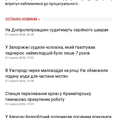
впритул наблизилися до процесуального...
ОСТАННІ НОВИНИ »
На Дніпропетровщині судитимуть серійного шахрая
07 серпня 2026, 20:28
У Запоріжжі судили чоловіка, який ґвалтував
падчерок: наймолодшій було лише 7 років
07 серпня 2026, 19:55
В Ужгороді через маловоддя на річці Уж обмежили
подачу води для частини містян
07 серпня 2026, 19:48
Станція переливання крові у Краматорську
тимчасово призупиняє роботу
07 серпня 2026, 19:09
У Харкові безробітний допомагав росіянам атакувати