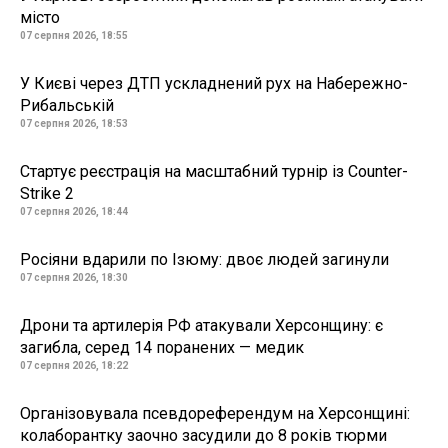
місто
07 серпня 2026, 18:55
У Києві через ДТП ускладнений рух на Набережно-
Рибальській
07 серпня 2026, 18:53
Стартує реєстрація на масштабний турнір із Counter-
Strike 2
07 серпня 2026, 18:44
Росіяни вдарили по Ізюму: двоє людей загинули
07 серпня 2026, 18:30
Дрони та артилерія РФ атакували Херсонщину: є
загибла, серед 14 поранених — медик
07 серпня 2026, 18:22
Організовувала псевдореферендум на Херсонщині:
колаборантку заочно засудили до 8 років тюрми