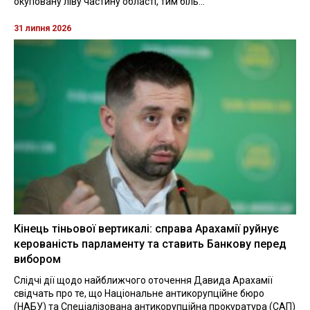
окуповану ліву частину області, тим біль...
31 липня 2026
Кінець тіньової вертикалі: справа Арахамії руйнує
керованість парламенту та ставить Банкову перед
вибором
Слідчі дії щодо найближчого оточення Давида Арахамії
свідчать про те, що Національне антикорупційне бюро
(НАБУ) та Спеціалізована антикорупційна прокуратура (САП)