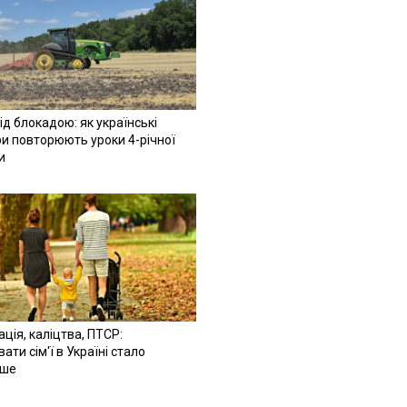
ід блокадою: як українські
и повторюють уроки 4-річної
и
ація, каліцтва, ПТСР:
ати сім'ї в Україні стало
іше