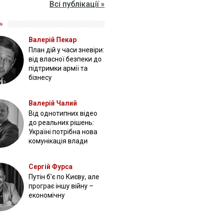
Всі публікації »
»
Валерій Пекар
План дій у часи зневіри:
від власної безпеки до
підтримки армії та
бізнесу
Валерій Чалий
Від однотипних відео
до реальних рішень:
Україні потрібна нова
комунікація влади
Сергій Фурса
Путін б'є по Києву, але
програє іншу війну –
економічну