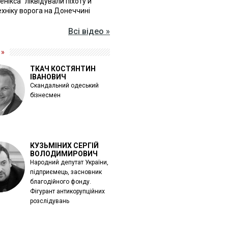
Фенікса" ліквідували піхоту й
хніку ворога на Донеччині
Всі відео »
 »
ТКАЧ КОСТЯНТИН
ІВАНОВИЧ
Скандальний одеський
бізнесмен
КУЗЬМІНИХ СЕРГІЙ
ВОЛОДИМИРОВИЧ
Народний депутат України,
підприємець, засновник
благодійного фонду.
Фігурант антикорупційних
розслідувань