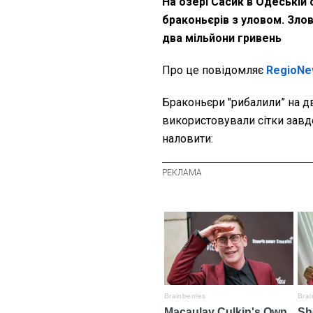
На озері Сасик в Одеській
браконьєрів з уловом. Зло
два мільйони гривень
Про це повідомляє
RegioNe
Браконьєри "рибалили”
на д
використовували сітки завд
наловити: