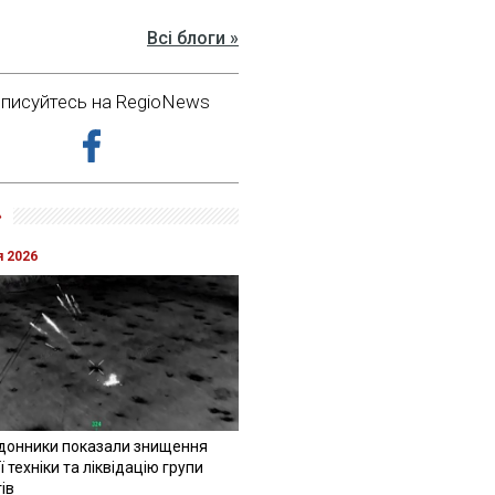
Всі блоги »
дписуйтесь на RegioNews
»
я 2026
донники показали знищення
 техніки та ліквідацію групи
ів