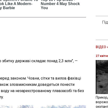
Пі
ВІДЕО 
27 квітн
збитку державі складає понад 2,3 млн", —
еред законом. Човни, сітки та вилов фахівці
 Також зловмисникам доведеться понести
а воду на незареєстрованому плавзасобі та без
лу.
Прикор
ворожої
окупант