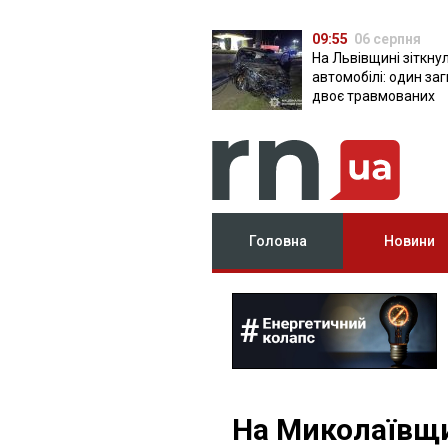
09:55
06 серпня
На Львівщині зіткну
автомобілі: один за
двоє травмованих
Головна
Новини
На Миколаївщи