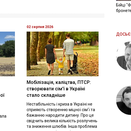
Бійці "
бронете
02 серпня 2026
ДОСЬЄ
Мобілізація, каліцтва, ПТСР:
створювати сім'ї в Україні
ої
стало складніше
Нестабільність і криза в Україні не
сприяють створенню міцної сім'ї та
бажанню народити дитину. Про це
вала
свідчить велика кількість розлучень
та зниження шлюбів. Інша проблема