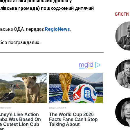
лідок атаки російських дронів у
облівська громада) пошкоджений дитячий
БЛОГИ 
вська ОДА, передає
RegioNews
.
 без постраждалих.