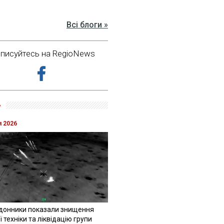
Всі блоги »
дписуйтесь на RegioNews
»
я 2026
донники показали знищення
 техніки та ліквідацію групи