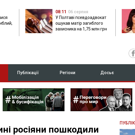
08:11
06 серпня
лися
У Полтаві псевдоадвокат
гиблий,
ошукав матір загиблого
захисника на 1,75 млн грн
Публікації
Регіони
Досьє
ПУБЛІК
ні росіяни пошкодили