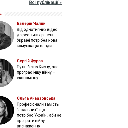
Всі публікації »
»
Валерій Чалий
Від однотипних відео
до реальних рішень:
Україні потрібна нова
комунікація влади
Сергій Фурса
Путін б'є по Києву, але
програє іншу війну –
економічну
Ольга Айвазовська
Професіонали замість
"лояльних": що
потрібно Україні, аби не
програти війну
виснаження