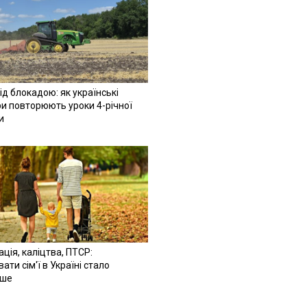
ід блокадою: як українські
и повторюють уроки 4-річної
и
ація, каліцтва, ПТСР:
ати сім'ї в Україні стало
іше