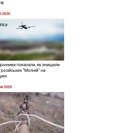
ів
я 2026
донники показали, як знищили
 російських "Молній" на
щині
ня 2025