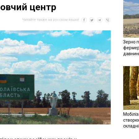
овчий центр
Читайте также на русском языке
Зерно п
фермер
давнин
Мобіліз
створюв
складн