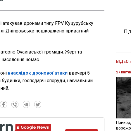
чі атакував дронами типу FPV Куцурубську
селі Дніпровське пошкоджено приватний
Пі
аторію Очаківської громади. Жерт та
 населення немає.
ВІДЕО 
йоні
внаслідок дронової атаки
ввечері 5
27 квітн
будинки, господарчі споруди, навчальний
ений.
Прикор
ворожої