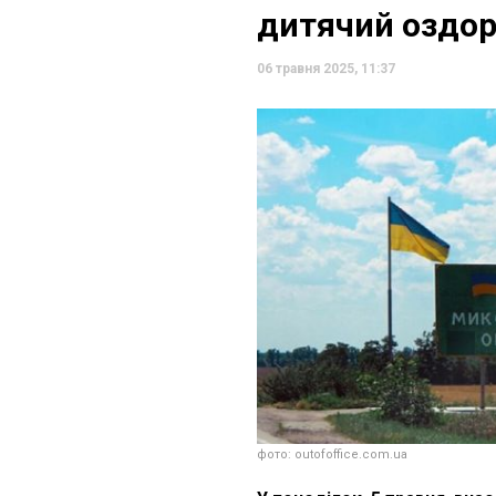
дитячий оздор
06 травня 2025, 11:37
фото: outofoffice.com.ua