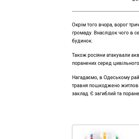
Окрім того вчора, ворог три
громаду. Внаслідок чого в 
будинок.
Також росіяни атакували акв
поранених серед цивільного
Нагадаємо, в Одеському ра
травня пошкоджено житлові 
заклад. Є загиблий та поран