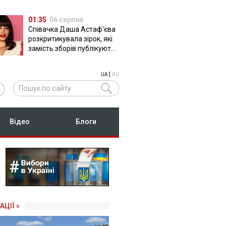
01:35
06 серпня
Співачка Даша Астаф'єва
розкритикувала зірок, які
замість зборів публікують
фото з вечірок
|
UA
RU
Відео
Блоги
АЦІЇ »