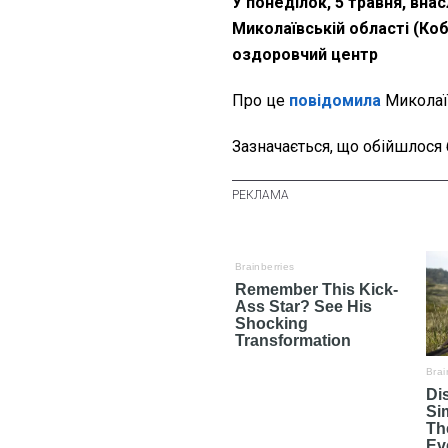
У понеділок, 5 травня, внас
Миколаївській області (К
оздоровчий центр
Про це
повідомила
Миколаї
Зазначається, що обійшлося