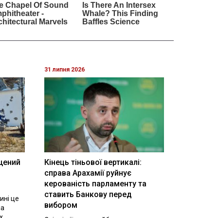
31 липня 2026
щений
Кінець тіньової вертикалі:
і
справа Арахамії руйнує
керованість парламенту та
ставить Банкову перед
ині це
вибором
на
х