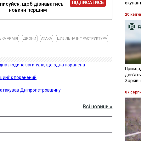
ПІДПИСАТИСЬ
окупант
писуйся, щоб дізнаватись
новини першим
20 квітн
ЬКА АРМІЯ
ДРОНИ
АТАКА
ЦИВІЛЬНА ІНФРАСТРУКТУРА
дна людина загинула, ще одна поранена
Прикор
девʼять
щині: є поранений
Харків
г атакував Дніпропетровщину
07 серп
Всі новини »