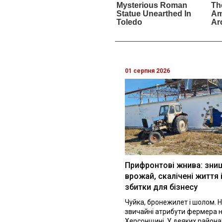
01 серпня 2026
Прифронтові жнива: зни
врожай, скалічені життя 
збитки для бізнесу
Чуйка, бронежилет і шолом. Н
звичайні атрибути фермера 
Херсонщині. У деяких района