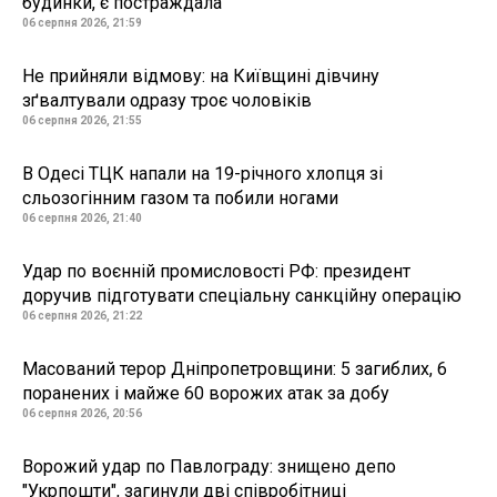
будинки, є постраждала
06 серпня 2026, 21:59
Не прийняли відмову: на Київщині дівчину
зґвалтували одразу троє чоловіків
06 серпня 2026, 21:55
В Одесі ТЦК напали на 19-річного хлопця зі
сльозогінним газом та побили ногами
06 серпня 2026, 21:40
Удар по воєнній промисловості РФ: президент
доручив підготувати спеціальну санкційну операцію
06 серпня 2026, 21:22
Масований терор Дніпропетровщини: 5 загиблих, 6
поранених і майже 60 ворожих атак за добу
06 серпня 2026, 20:56
Ворожий удар по Павлограду: знищено депо
"Укрпошти", загинули дві співробітниці