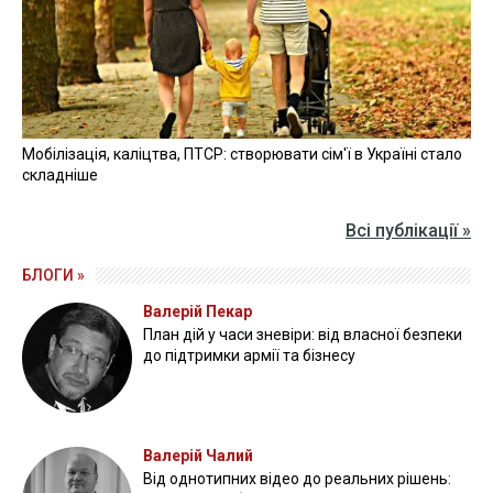
Мобілізація, каліцтва, ПТСР: створювати сім'ї в Україні стало
складніше
Всі публікації »
БЛОГИ »
Валерій Пекар
План дій у часи зневіри: від власної безпеки
до підтримки армії та бізнесу
Валерій Чалий
Від однотипних відео до реальних рішень: