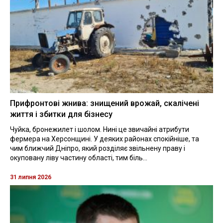
Прифронтові жнива: знищений врожай, скалічені
життя і збитки для бізнесу
Чуйка, бронежилет і шолом. Нині це звичайні атрибути
фермера на Херсонщині. У деяких районах спокійніше, та
чим ближчий Дніпро, який розділяє звільнену праву і
окуповану ліву частину області, тим біль...
31 липня 2026