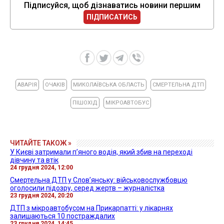
Підписуйся, щоб дізнаватись новини першим
ПІДПИСАТИСЬ
АВАРІЯ
ОЧАКІВ
МИКОЛАЇВСЬКА ОБЛАСТЬ
СМЕРТЕЛЬНА ДТП
ПІШОХІД
МІКРОАВТОБУС
ЧИТАЙТЕ ТАКОЖ »
У Києві затримали п’яного водія, який збив на переході
дівчину та втік
24 грудня 2024, 12:00
Смертельна ДТП у Слов’янську: військовослужбовцю
оголосили підозру, серед жертв – журналістка
23 грудня 2024, 20:20
ДТП з мікроавтобусом на Прикарпатті: у лікарнях
залишаються 10 постраждалих
23 грудня 2024, 14:45