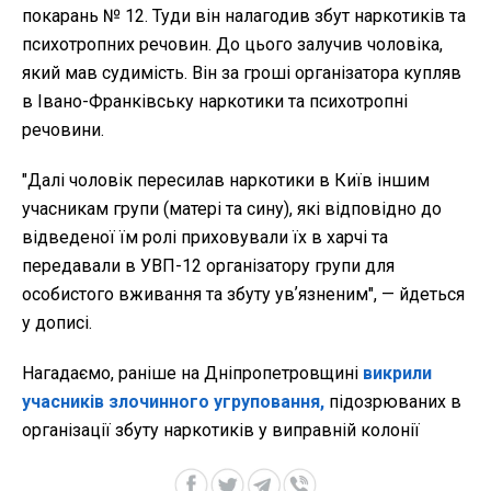
покарань № 12. Туди він налагодив збут наркотиків та
психотропних речовин. До цього залучив чоловіка,
який мав судимість. Він за гроші організатора купляв
в Івано-Франківську наркотики та психотропні
речовини.
"Далі чоловік пересилав наркотики в Київ іншим
учасникам групи (матері та сину), які відповідно до
відведеної їм ролі приховували їх в харчі та
передавали в УВП-12 організатору групи для
особистого вживання та збуту увʼязненим", — йдеться
у дописі.
Нагадаємо, раніше на Дніпропетровщині
викрили
учасників злочинного угруповання,
підозрюваних в
організації збуту наркотиків у виправній колонії