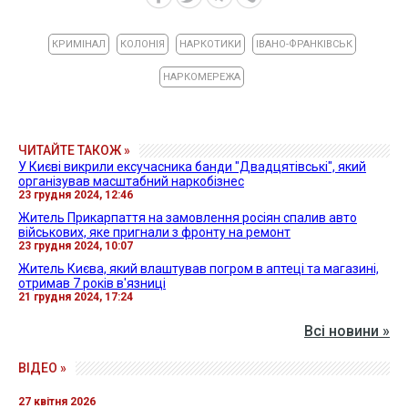
КРИМІНАЛ
КОЛОНІЯ
НАРКОТИКИ
ІВАНО-ФРАНКІВСЬК
НАРКОМЕРЕЖА
ЧИТАЙТЕ ТАКОЖ »
У Києві викрили ексучасника банди "Двадцятівські", який
організував масштабний наркобізнес
23 грудня 2024, 12:46
Житель Прикарпаття на замовлення росіян спалив авто
військових, яке пригнали з фронту на ремонт
23 грудня 2024, 10:07
Житель Києва, який влаштував погром в аптеці та магазині,
отримав 7 років в'язниці
21 грудня 2024, 17:24
Всі новини »
ВІДЕО »
27 квітня 2026