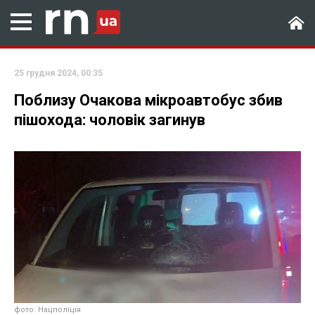
25 грудня 2024, 00:35
Поблизу Очакова мікроавтобус збив
пішохода: чоловік загинув
фото: Нацполіція