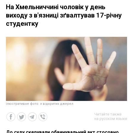
На Хмельниччині чоловік у день
виходу з в'язниці зґвалтував 17-річну
студентку
ілюстративне фото: з відкритих джерел
Читайте также
на русском языке
До суду скерували обвинувальний акт стосовно