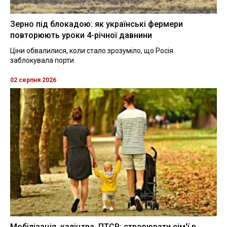
Зерно під блокадою: як українські фермери
повторюють уроки 4-річної давнини
Ціни обвалилися, коли стало зрозуміло, що Росія
заблокувала порти
02 серпня 2026
Мобілізація, каліцтва, ПТСР: створювати сім'ї в