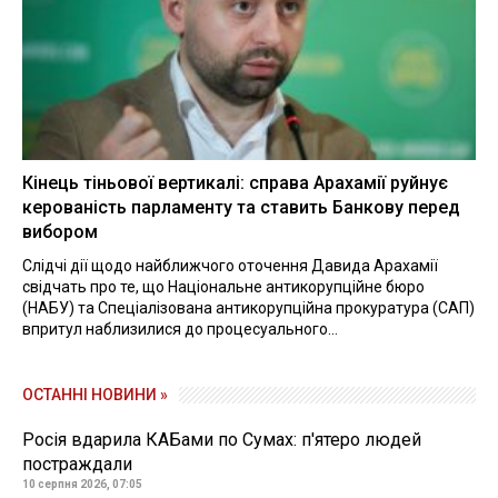
Кінець тіньової вертикалі: справа Арахамії руйнує
керованість парламенту та ставить Банкову перед
вибором
Слідчі дії щодо найближчого оточення Давида Арахамії
свідчать про те, що Національне антикорупційне бюро
(НАБУ) та Спеціалізована антикорупційна прокуратура (САП)
впритул наблизилися до процесуального...
ОСТАННІ НОВИНИ »
Росія вдарила КАБами по Сумах: п'ятеро людей
постраждали
10 серпня 2026, 07:05