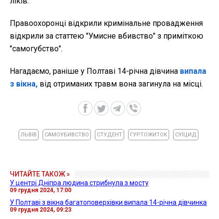
ліків.
Правоохоронці відкрили кримінальне провадження
відкрили за статтею "Умисне вбивство" з приміткою
"самогубство".
Нагадаємо, раніше у Полтаві 14-річна дівчина
випала
з вікна,
від отриманих травм вона загинула на місці.
ЛЬВІВ
САМОУБИВСТВО
СТУДЕНТ
ГУРТОЖИТОК
СУЇЦИД
ЧИТАЙТЕ ТАКОЖ »
У центрі Дніпра людина стрибнула з мосту
09 грудня 2024, 17:00
У Полтаві з вікна багатоповерхівки випала 14-річна дівчинка
09 грудня 2024, 09:23