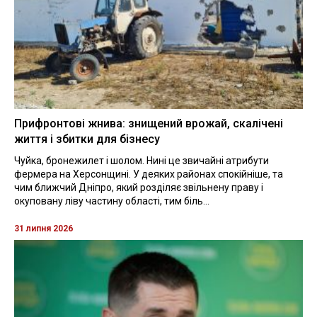
Прифронтові жнива: знищений врожай, скалічені
життя і збитки для бізнесу
Чуйка, бронежилет і шолом. Нині це звичайні атрибути
фермера на Херсонщині. У деяких районах спокійніше, та
чим ближчий Дніпро, який розділяє звільнену праву і
окуповану ліву частину області, тим біль...
31 липня 2026