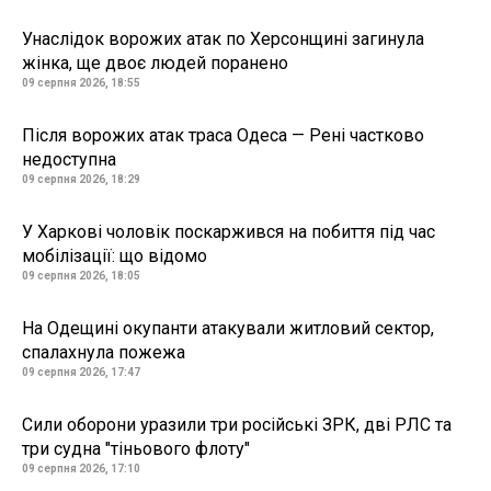
Унаслідок ворожих атак по Херсонщині загинула
жінка, ще двоє людей поранено
09 серпня 2026, 18:55
Після ворожих атак траса Одеса — Рені частково
недоступна
09 серпня 2026, 18:29
У Харкові чоловік поскаржився на побиття під час
мобілізації: що відомо
09 серпня 2026, 18:05
На Одещині окупанти атакували житловий сектор,
спалахнула пожежа
09 серпня 2026, 17:47
Сили оборони уразили три російські ЗРК, дві РЛС та
три судна "тіньового флоту"
09 серпня 2026, 17:10