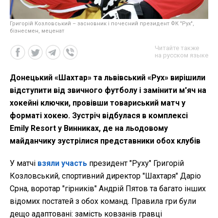
Григорій Козловський – засновник і почесний президент ФК "Рух",
бізнесмен, меценат
Читайте также
на русском языке
Донецький «Шахтар» та львівський «Рух» вирішили
відступити від звичного футболу і замінити м'яч на
хокейні ключки, провівши товариський матч у
форматі хокею. Зустріч відбулася в комплексі
Emily Resort у Винниках, де на льодовому
майданчику зустрілися представники обох клубів
У матчі
взяли участь
президент "Руху" Григорій
Козловський, спортивний директор "Шахтаря" Даріо
Срна, воротар "гірників" Андрій Пятов та багато інших
відомих постатей з обох команд. Правила гри були
дещо адаптовані: замість ковзанів гравці